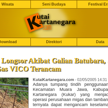
Wisata
Seni Budaya
Festival E
Download
Direktori
Data
Longsor Akibat Galian Batubara, 
Gas VICO Terancam
KutaiKartanegara.com
- 02/05/2005 14:31
Adanya tumpang tindih penggunaan
Kecamatan Muara Jawa, Kabupat
Kartanegara (Kukar) yang menjad
operasi perusahaan migas dan tamban
ternyata dapat mengancam keselam