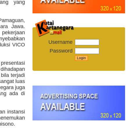
bang yang
Pamaguan,
ara Jawa.
 pekerjaan
yebabkan
Username
oduksi VICO
Password
presentasi
dihadapan
ila terjadi
angat luas
negara juga
ng ada di
n instansi
 menemukan
bisono.