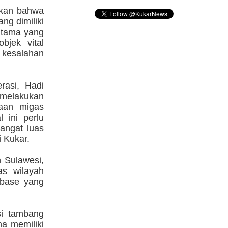
skan bahwa
ng dimiliki
 utama yang
bjek vital
i kesalahan
rasi, Hadi
melakukan
haan migas
 ini perlu
angat luas
i Kukar.
 Sulawesi,
s wilayah
abase yang
si tambang
a memiliki