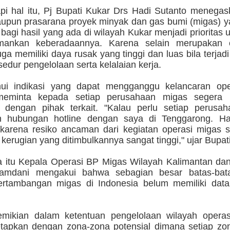
i hal itu, Pj Bupati Kukar Drs Hadi Sutanto menega
upun prasarana proyek minyak dan gas bumi (migas) ya
 bagi hasil yang ada di wilayah Kukar menjadi prioritas
amankan keberadaannya. Karena selain merupakan o
uga memiliki daya rusak yang tinggi dan luas bila terjad
edur pengelolaan serta kelalaian kerja.
mui indikasi yang dapat mengganggu kelancaran ope
meminta kepada setiap perusahaan migas segera 
i dengan pihak terkait. "Kalau perlu setiap perusa
 hubungan hotline dengan saya di Tenggarong. Hal
 karena resiko ancaman dari kegiatan operasi migas s
kerugian yang ditimbulkannya sangat tinggi," ujar Bupat
 itu Kepala Operasi BP Migas Wilayah Kalimantan dan
mdani mengakui bahwa sebagian besar batas-bata
ertambangan migas di Indonesia belum memiliki dat
mikian dalam ketentuan pengelolaan wilayah opera
etapkan dengan zona-zona potensial dimana setiap zon