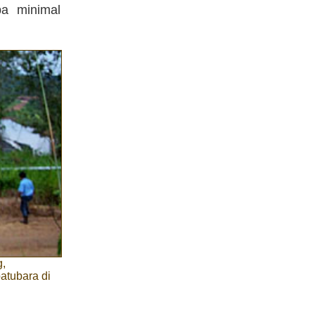
pa minimal
g,
atubara di