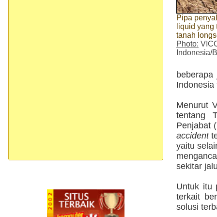
Pipa penya
liquid yang
tanah longs
Photo:
VIC
Indonesia/B
beberapa j
Indonesia 
Menurut V
tentang 
Penjabat (
accident
t
yaitu sela
menganca
sekitar jal
Untuk itu
terkait 
solusi ter