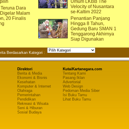
pilih
Umum LKBB The
Velocity of Nusantara
 Teruna Dara
se-Kaltim 2022
 Digelar Malam
on, 20 Finalis
Penantian Panjang
ng
Hingga 8 Tahun,
Gedung Baru SMAN 1
Tenggarong Akhirnya
Siap Digunakan
rita Berdasarkan Kategori :
Direktori
KutaiKartanegara.com
Berita & Media
Tentang Kami
Ekonomi & Bisnis
Pasang Iklan
Kesehatan
Advertorial
Komputer & Internet
Web Design
Olahraga
Pedoman Media Siber
Pemerintahan
Isi Buku Tamu
Pendidikan
Lihat Buku Tamu
Rekreasi & Wisata
Seni & Hiburan
Sosial Budaya