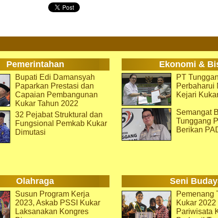
Pemerintahan
Ekonomi & Bi
Bupati Edi Damansyah
PT Tunggan
Paparkan Prestasi dan
Perbaharu
Capaian Pembangunan
Kejari Kuka
Kukar Tahun 2022
Semangat B
32 Pejabat Struktural dan
Tunggang P
Fungsional Pemkab Kukar
Berikan PA
Dimutasi
Olahraga
Seni Buday
Susun Program Kerja
Pemenang T
2023, Askab PSSI Kukar
Kukar 2022 
Laksanakan Kongres
Pariwisata 