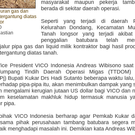
masyarakat maupun pekerja tam
berada di sekitar daerah operasi.
luran gas dan
 tergantung diatas
Seperti yang terjadi di daerah 
or
Kelurahan Dondang, Kecamatan Mu
O
astian
Tanah longsor yang terjadi akibat
penggalian batubara telah men
alur pipa gas dan liquid milik kontraktor bagi hasil pr
tergantung diatas tanah.
ice President VICO Indonesia Andreas Wibisono saat 
Tumpang Tindih Daerah Operasi Migas (TTDOM) 
Pj) Bupati Kukar Drs Hadi Sutanto beberapa waktu lalu, b
erhadap pipa-pipa itu, akan menimbulkan dampak yang s
in mengalami kerugian jutaan US dollar bagi VICO dan 
m keselamatan makhluk hidup termasuk manusia ya
ur pipa.
 pihak VICO Indonesia berharap agar Pemkab Kukar da
bersama pihak perusahaan tambang batubara segera
baik menghadapi masalah ini. Demikian kata Andreas Wi