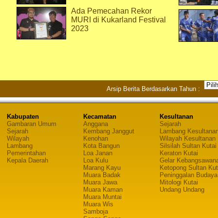
Ada Pemecahan Rekor
MURI di Kukarland Festival
2023
Arsip Berita Berdasarkan Tahun :
Kabupaten
Kecamatan
Kesultanan
Gambaran Umum
Anggana
Sejarah
Sejarah
Kembang Janggut
Lambang Kesultana
Wilayah
Kenohan
Wilayah Kesultanan
Lambang
Kota Bangun
Silsilah Sultan Kutai
Pemerintahan
Loa Janan
Keraton Kutai
Kepala Daerah
Loa Kulu
Gelar Kebangsawan
Marang Kayu
Ketopong Sultan Kut
Muara Badak
Peninggalan Budaya
Muara Jawa
Mitologi Kutai
Muara Kaman
Undang Undang
Muara Muntai
Muara Wis
Samboja