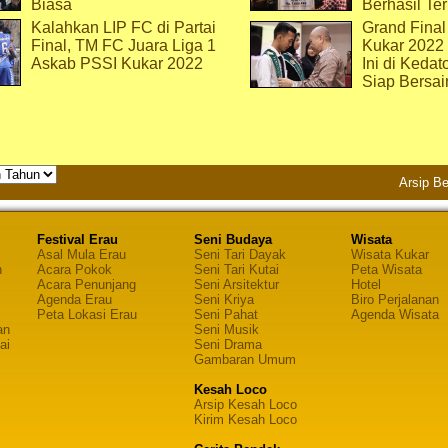
Biasa
Berhasil Ter
Kalahkan LIP FC di Partai
Grand Final
Final, TM FC Juara Liga 1
Kukar 2022
Askab PSSI Kukar 2022
Ini di Kedat
Siap Bersai
Arsip Be
Festival Erau
Seni Budaya
Wisata
Asal Mula Erau
Seni Tari Dayak
Wisata Kukar
n
Acara Pokok
Seni Tari Kutai
Peta Wisata
Acara Penunjang
Seni Arsitektur
Hotel
Agenda Erau
Seni Kriya
Biro Perjalanan
Peta Lokasi Erau
Seni Pahat
Agenda Wisata
an
Seni Musik
ai
Seni Drama
Gambaran Umum
Kesah Loco
Arsip Kesah Loco
Kirim Kesah Loco