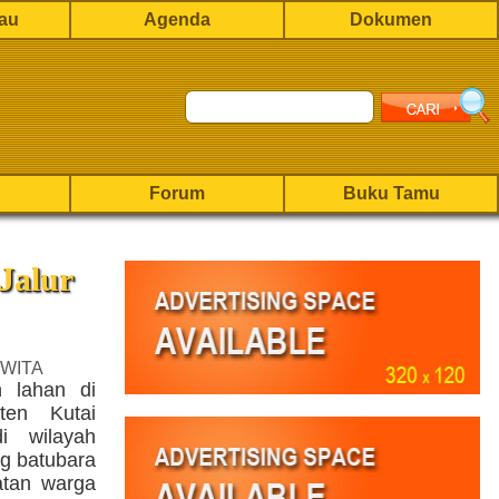
rau
Agenda
Dokumen
Forum
Buku Tamu
Jalur
 WITA
 lahan di
en Kutai
i wilayah
g batubara
atan warga