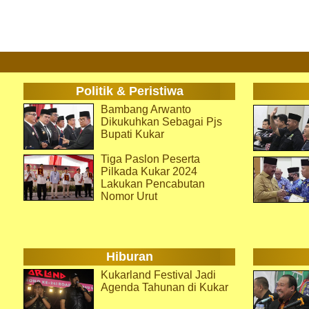
Politik & Peristiwa
Bambang Arwanto
Dikukuhkan Sebagai Pjs
Bupati Kukar
Tiga Paslon Peserta
Pilkada Kukar 2024
Lakukan Pencabutan
Nomor Urut
Hiburan
Kukarland Festival Jadi
Agenda Tahunan di Kukar