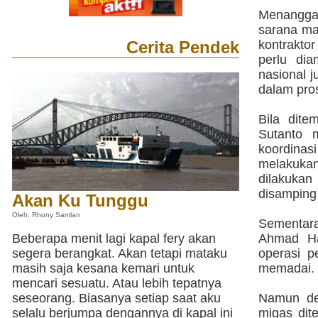
Menanggap
sarana ma
Cerita Pendek
kontraktor
perlu di
nasional j
dalam pros
Bila dite
Sutanto 
koordinas
melakukan
dilakukan
disamping 
Akan Ku Tunggu
Oleh: Rhony Samlan
Sementara
Beberapa menit lagi kapal fery akan
Ahmad Ha
segera berangkat. Akan tetapi mataku
operasi p
masih saja kesana kemari untuk
memadai.
mencari sesuatu. Atau lebih tepatnya
seseorang. Biasanya setiap saat aku
Namun de
selalu berjumpa dengannya di kapal ini
migas dit