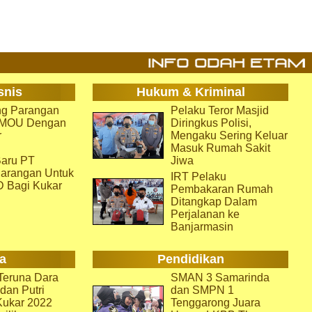
snis
Hukum & Kriminal
g Parangan
Pelaku Teror Masjid
i MOU Dengan
Diringkus Polisi,
r
Mengaku Sering Keluar
Masuk Rumah Sakit
aru PT
Jiwa
arangan Untuk
IRT Pelaku
D Bagi Kukar
Pembakaran Rumah
Ditangkap Dalam
Perjalanan ke
Banjarmasin
a
Pendidikan
eruna Dara
SMAN 3 Samarinda
dan Putri
dan SMPN 1
Kukar 2022
Tenggarong Juara