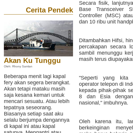
Secara fisik, lanjutnya
Cerita Pendek
Base Transceiver St
Controller (MSC) ata
dan 10 ribu unit hand
Ditambahkan Hifsi, hin
percakapan secara l
sambil menunggu ker
masih terus diupayaka
Akan Ku Tunggu
Oleh: Rhony Samlan
Beberapa menit lagi kapal
"Seperti yang kita 
fery akan segera berangkat.
operator telepon di In
Akan tetapi mataku masih
kepada pihak-pihak se
saja kesana kemari untuk
8 dan Esia dengan
mencari sesuatu. Atau lebih
nasional," imbuhnya.
tepatnya seseorang.
Biasanya setiap saat aku
selalu berjumpa dengannya
Oleh karena itu, la
di kapal ini atau kapal
berkeinginan menyel
satunya. Mengantri atau