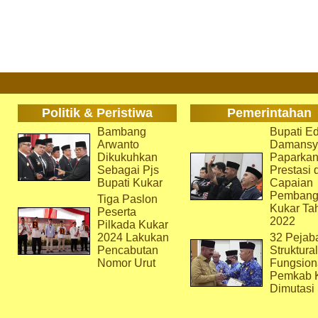
Politik & Peristiwa
Pemerintahan
Bambang
Bupati Ed
Arwanto
Damansy
Dikukuhkan
Paparka
Sebagai Pjs
Prestasi 
Bupati Kukar
Capaian
Pembang
Tiga Paslon
Kukar Ta
Peserta
2022
Pilkada Kukar
2024 Lakukan
32 Pejab
Pencabutan
Struktura
Nomor Urut
Fungsion
Pemkab 
Dimutasi