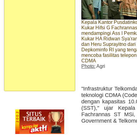
Kepala Kantor Pusdatin
Kukar Hifsi G Fachrannas 
mendampingi Ass I Pemk
Kukar HA Ridwan Sya'ra
dan Heru Suprayitno dari
Depkominfo RI yang ten
mencoba fasilitas telepon
CDMA
Photo:
Agri
"Infrastruktur Telko
teknologi CDMA (Code 
dengan kapasitas 10
(SST)," ujar Kepala
Fachrannas ST MSi, s
Government & Telkomda