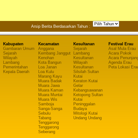
Arsip Berita Berdasarkan Tahun :
Kabupaten
Kecamatan
Kesultanan
Festival Erau
Gambaran Umum
Anggana
Sejarah
Asal Mula Erau
Sejarah
Kembang Janggut
Lambang
Acara Pokok
Wilayah
Kenohan
Kesultanan
Acara Penunjan
Lambang
Kota Bangun
Wilayah
Agenda Erau
Pemerintahan
Loa Janan
Kesultanan
Peta Lokasi Era
Kepala Daerah
Loa Kulu
Silsilah Sultan
Marang Kayu
Kutai
Muara Badak
Keraton Kutai
Muara Jawa
Gelar
Muara Kaman
Kebangsawanan
Muara Muntai
Ketopong Sultan
Muara Wis
Kutai
Samboja
Peninggalan
Sanga-Sanga
Budaya
Sebulu
Mitologi Kutai
Tabang
Undang Undang
Tenggarong
Tenggarong
Seberang