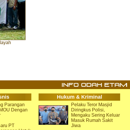
ilayah
snis
Hukum & Kriminal
g Parangan
Pelaku Teror Masjid
i MOU Dengan
Diringkus Polisi,
r
Mengaku Sering Keluar
Masuk Rumah Sakit
aru PT
Jiwa