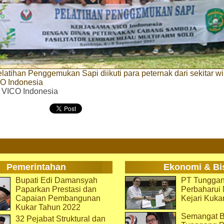
latihan Penggemukan Sapi diikuti para peternak dari sekitar w
CO Indonesia
. VICO Indonesia
Pemerintahan
Ekonomi & Bi
Bupati Edi Damansyah
PT Tunggan
Paparkan Prestasi dan
Perbaharu
Capaian Pembangunan
Kejari Kuka
Kukar Tahun 2022
Semangat B
32 Pejabat Struktural dan