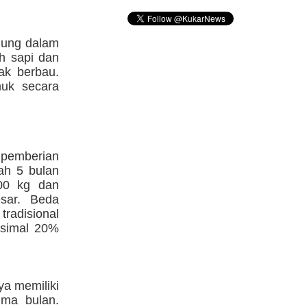
dung dalam
eh sapi dan
ak berbau.
muk secara
 pemberian
ah 5 bulan
500 kg dan
esar. Beda
radisional
ksimal 20%
ya memiliki
ima bulan.