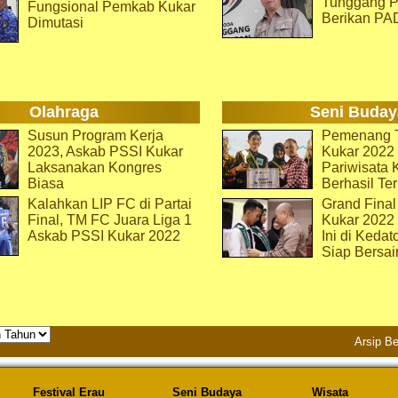
Tunggang P
Fungsional Pemkab Kukar
Berikan PA
Dimutasi
Olahraga
Seni Buday
Susun Program Kerja
Pemenang T
2023, Askab PSSI Kukar
Kukar 2022 
Laksanakan Kongres
Pariwisata 
Biasa
Berhasil Ter
Kalahkan LIP FC di Partai
Grand Final
Final, TM FC Juara Liga 1
Kukar 2022
Askab PSSI Kukar 2022
Ini di Kedat
Siap Bersai
Arsip Be
Festival Erau
Seni Budaya
Wisata