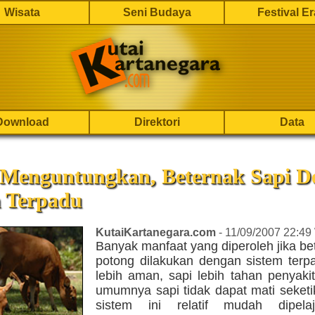
Wisata
Seni Budaya
Festival E
Download
Direktori
Data
 Menguntungkan, Beternak Sapi D
m Terpadu
KutaiKartanegara.com
- 11/09/2007 22:49
Banyak manfaat yang diperoleh jika be
potong dilakukan dengan sistem terpa
lebih aman, sapi lebih tahan penyaki
umumnya sapi tidak dapat mati seketi
sistem ini relatif mudah dipelaj