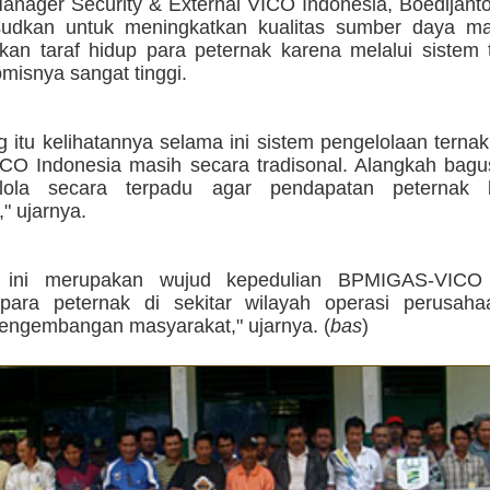
anager Security & External VICO Indonesia, Boedijanto
sudkan untuk meningkatkan kualitas sumber daya m
kan taraf hidup para peternak karena melalui sistem 
omisnya sangat tinggi.
 itu kelihatannya selama ini sistem pengelolaan ternak
ICO Indonesia masih secara tradisonal. Alangkah bagu
elola secara terpadu agar pendapatan peternak b
" ujarnya.
n ini merupakan wujud kepedulian BPMIGAS-VICO 
para peternak di sekitar wilayah operasi perusaha
engembangan masyarakat," ujarnya. (
bas
)