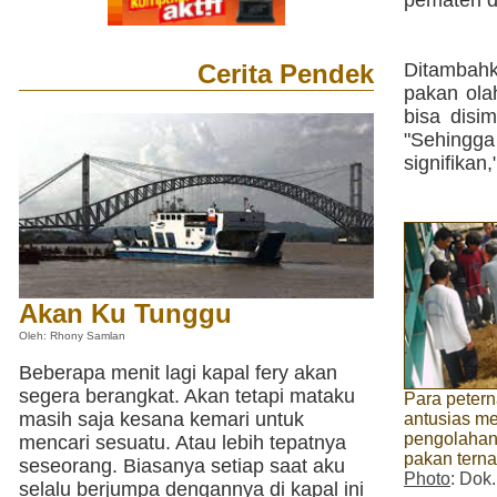
pemateri d
Cerita Pendek
Ditambahk
pakan olah
bisa disi
"Sehingga
signifikan,
Akan Ku Tunggu
Oleh: Rhony Samlan
Beberapa menit lagi kapal fery akan
segera berangkat. Akan tetapi mataku
Para petern
masih saja kesana kemari untuk
antusias me
pengolahan
mencari sesuatu. Atau lebih tepatnya
pakan tern
seseorang. Biasanya setiap saat aku
Photo
: Dok
selalu berjumpa dengannya di kapal ini