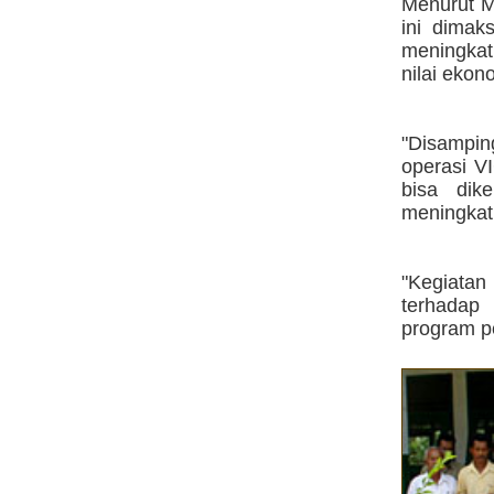
Menurut M
ini dimak
meningkat
nilai ekon
"Disamping
operasi V
bisa dik
meningkat,
"Kegiata
terhadap 
program p