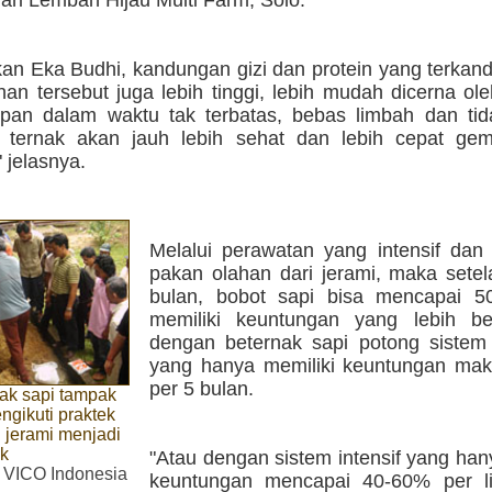
ari Lembah Hijau Multi Farm, Solo.
an Eka Budhi, kandungan gizi dan protein yang terkan
an tersebut juga lebih tinggi, lebih mudah dicerna ol
mpan dalam waktu tak terbatas, bebas limbah dan tid
 ternak akan jauh lebih sehat dan lebih cepat ge
" jelasnya.
Melalui perawatan yang intensif dan
pakan olahan dari jerami, maka setel
bulan, bobot sapi bisa mencapai 
memiliki keuntungan yang lebih b
dengan beternak sapi potong sistem t
yang hanya memiliki keuntungan ma
per 5 bulan.
ak sapi tampak
ngikuti praktek
 jerami menjadi
ak
"Atau dengan sistem intensif yang han
. VICO Indonesia
keuntungan mencapai 40-60% per l