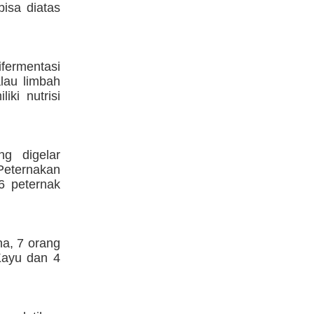
isa diatas
ifermentasi
alau limbah
iki nutrisi
g digelar
Peternakan
6 peternak
na, 7 orang
Kayu dan 4