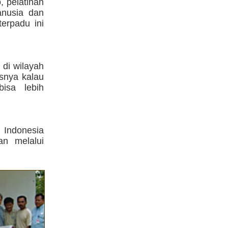
, pelatihan
anusia dan
terpadu ini
 di wilayah
snya kalau
isa lebih
Indonesia
an melalui