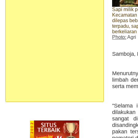
Sapi milik p
Kecamatan
dilepas be
terpadu, sap
berkeliara
Photo:
Agri
Samboja, K
Menurutny
limbah de
serta mem
"Selama 
dilakukan
sangat d
disanding
pakan ter