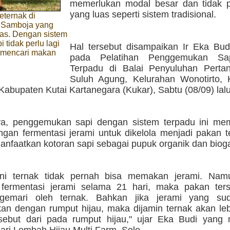
memerlukan modal besar dan tidak p
yang luas seperti sistem tradisional.
eternak di
 Samboja yang
bas. Dengan sistem
i tidak perlu lagi
Hal tersebut disampaikan Ir Eka Budh
n mencari makan
pada Pelatihan Penggemukan Sa
Terpadu di Balai Penyuluhan Perta
Suluh Agung, Kelurahan Wonotirto,
abupaten Kutai Kartanegara (Kukar), Sabtu (08/09) lalu
a, penggemukan sapi dengan sistem terpadu ini me
ngan fermentasi jerami untuk dikelola menjadi pakan t
anfaatkan kotoran sapi sebagai pupuk organik dan biog
ini ternak tidak pernah bisa memakan jerami. Nam
 fermentasi jerami selama 21 hari, maka pakan ter
igemari oleh ternak. Bahkan jika jerami yang su
kan dengan rumput hijau, maka dijamin ternak akan le
sebut dari pada rumput hijau," ujar Eka Budi yang