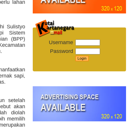
erlu lahan
i Sulistyo
pi Sistem
nian (BPP)
Username
 Kecamatan
Password
.
manfaatkan
ernak sapi,
as.
un setelah
sebut akan
dah diolah
bih memilih
 merupakan