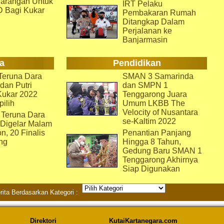
arangan Untuk
IRT Pelaku
D Bagi Kukar
Pembakaran Rumah
Ditangkap Dalam
Perjalanan ke
Banjarmasin
a
Pendidikan
eruna Dara
SMAN 3 Samarinda
dan Putri
dan SMPN 1
Kukar 2022
Tenggarong Juara
pilih
Umum LKBB The
Velocity of Nusantara
 Teruna Dara
se-Kaltim 2022
 Digelar Malam
on, 20 Finalis
Penantian Panjang
ng
Hingga 8 Tahun,
Gedung Baru SMAN 1
Tenggarong Akhirnya
Siap Digunakan
rita Berdasarkan Kategori :
Direktori
KutaiKartanegara.com