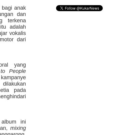
 bagi anak
ungan dan
g terkena
itu adalah
jar vokalis
motor dari
oral yang
 to People
 kampanye
dilakukan
etia pada
nghindari
album ini
man,
mixing
enggarong.