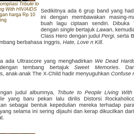
ompilasi
Tribute to
ing With HIV/AIDS
Sedikitnya ada 6 grup band yang hadi
ngan harga Rp 10
ini dengan membawakan masing-ma
ping
buah lagu ciptaan sendiri. Dibuka 
dengan
single
bertajuk
Lawan
, kemudi
Class Hero dengan judul
Pergi
, serta B
mbang berbahasa Inggris,
Hate, Love n Kill
.
ya ada Ultrascore yang menghadirkan
We Dead Hard
 dengan tembang bertajuk
Sweet Memories
. Da
, anak-anak The X-Child hadir menyuguhkan
Confuse 
engan judul albumnya,
Tribute to People Living Wit
ie
yang baru pekan lalu dirilis Distorsi Rockaholic
an sebagai bentuk kepedulian mereka terhadap para
ang selama ini sering dijauhi dan kerap dikucilkan dar
t.