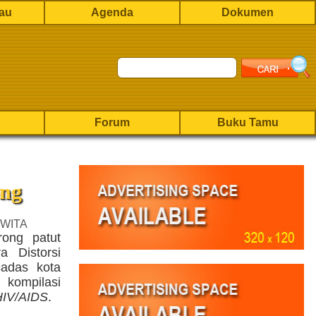
rau
Agenda
Dokumen
Forum
Buku Tamu
ong
 WITA
rong patut
a Distorsi
cadas kota
kompilasi
HIV/AIDS
.