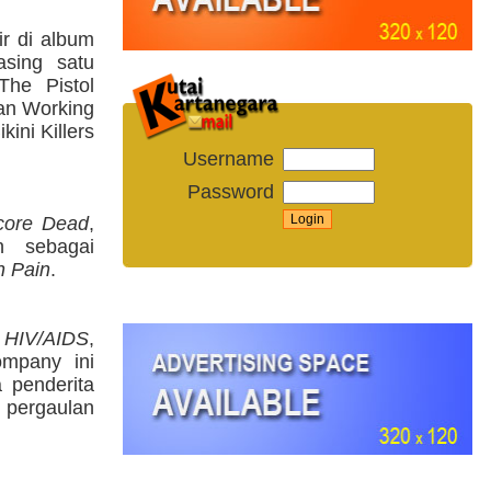
r di album
sing satu
The Pistol
an Working
ikini Killers
Username
Password
core Dead
,
n sebagai
n Pain
.
h HIV/AIDS
,
ompany ini
 penderita
i pergaulan