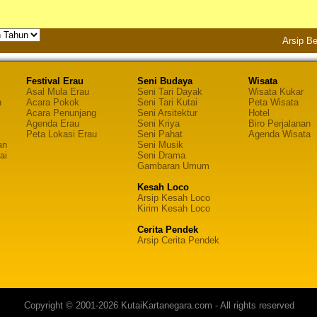
Arsip Be
Festival Erau
Seni Budaya
Wisata
Asal Mula Erau
Seni Tari Dayak
Wisata Kukar
n
Acara Pokok
Seni Tari Kutai
Peta Wisata
Acara Penunjang
Seni Arsitektur
Hotel
Agenda Erau
Seni Kriya
Biro Perjalanan
Peta Lokasi Erau
Seni Pahat
Agenda Wisata
an
Seni Musik
ai
Seni Drama
Gambaran Umum
Kesah Loco
Arsip Kesah Loco
Kirim Kesah Loco
Cerita Pendek
Arsip Cerita Pendek
Copyright © 2001-2026 KutaiKartanegara.com - All rights reserved