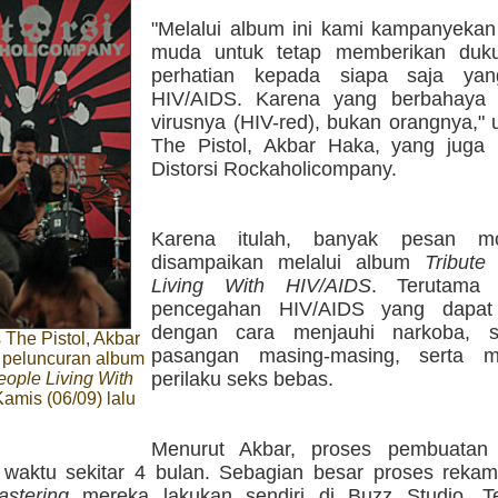
"Melalui album ini kami kampanyekan
muda untuk tetap memberikan duk
perhatian kepada siapa saja yan
HIV/AIDS. Karena yang berbahaya 
virusnya (HIV-red), bukan orangnya," u
The Pistol, Akbar Haka, yang juga 
Distorsi Rockaholicompany.
Karena itulah, banyak pesan m
disampaikan melalui album
Tribute
Living With HIV/AIDS
. Terutama
pencegahan HIV/AIDS yang dapat 
dengan cara menjauhi narkoba, s
 The Pistol, Akbar
pasangan masing-masing, serta me
 peluncuran album
perilaku seks bebas.
People Living With
Kamis (06/09) lalu
Menurut Akbar, proses pembuatan 
aktu sekitar 4 bulan. Sebagian besar proses reka
astering
mereka lakukan sendiri di Buzz Studio, T