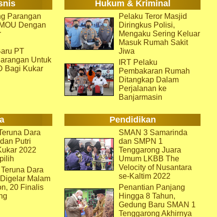
snis
Hukum & Kriminal
g Parangan
Pelaku Teror Masjid
i MOU Dengan
Diringkus Polisi,
r
Mengaku Sering Keluar
Masuk Rumah Sakit
aru PT
Jiwa
arangan Untuk
IRT Pelaku
D Bagi Kukar
Pembakaran Rumah
Ditangkap Dalam
Perjalanan ke
Banjarmasin
a
Pendidikan
eruna Dara
SMAN 3 Samarinda
dan Putri
dan SMPN 1
Kukar 2022
Tenggarong Juara
pilih
Umum LKBB The
Velocity of Nusantara
 Teruna Dara
se-Kaltim 2022
 Digelar Malam
on, 20 Finalis
Penantian Panjang
ng
Hingga 8 Tahun,
Gedung Baru SMAN 1
Tenggarong Akhirnya