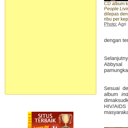
CD album k
People Liv
dilepas de
ribu per ke
Photo:
Agri
dengan te
Selanjutn
Abbysal
pamungkas
Sesuai d
album
ind
dimaksudk
HIV/AIDS y
masyaraka