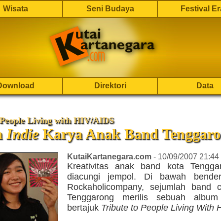
Wisata
Seni Budaya
Festival E
Download
Direktori
Data
 People Living with HIV/AIDS
m
Indie
Karya Anak Band Tenggar
KutaiKartanegara.com
- 10/09/2007 21:44
Kreativitas anak band kota Tengga
diacungi jempol. Di bawah bender
Rockaholicompany, sejumlah band 
Tenggarong merilis sebuah album 
bertajuk
Tribute to
People Living With 