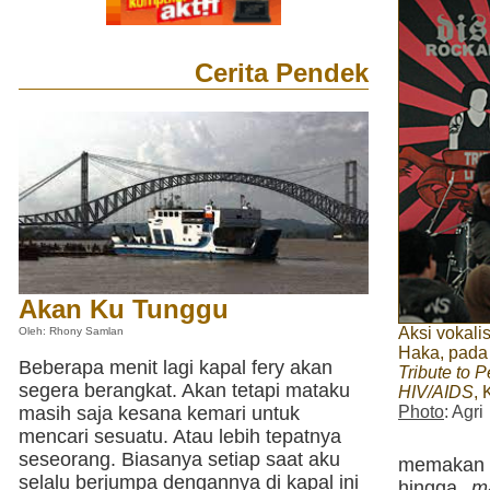
Cerita Pendek
Akan Ku Tunggu
Aksi vokalis
Oleh: Rhony Samlan
Haka, pada
Beberapa menit lagi kapal fery akan
Tribute to 
segera berangkat. Akan tetapi mataku
HIV/AIDS
, 
Photo
: Agri
masih saja kesana kemari untuk
mencari sesuatu. Atau lebih tepatnya
seseorang. Biasanya setiap saat aku
memakan w
selalu berjumpa dengannya di kapal ini
hingga
m