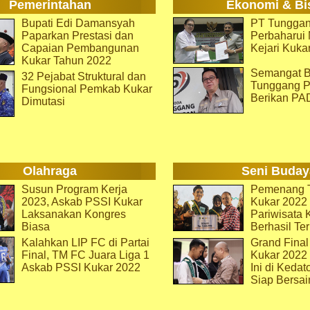
Pemerintahan
Ekonomi & Bi
Bupati Edi Damansyah
PT Tunggan
Paparkan Prestasi dan
Perbaharu
Capaian Pembangunan
Kejari Kuka
Kukar Tahun 2022
Semangat B
32 Pejabat Struktural dan
Tunggang P
Fungsional Pemkab Kukar
Berikan PA
Dimutasi
Olahraga
Seni Buday
Susun Program Kerja
Pemenang T
2023, Askab PSSI Kukar
Kukar 2022 
Laksanakan Kongres
Pariwisata 
Biasa
Berhasil Ter
Kalahkan LIP FC di Partai
Grand Final
Final, TM FC Juara Liga 1
Kukar 2022
Askab PSSI Kukar 2022
Ini di Kedat
Siap Bersai