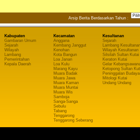
Arsip Berita Berdasarkan Tahun :
Kabupaten
Kecamatan
Kesultanan
Gambaran Umum
Anggana
Sejarah
Sejarah
Kembang Janggut
Lambang Kesultana
Wilayah
Kenohan
Wilayah Kesultanan
Lambang
Kota Bangun
Silsilah Sultan Kutai
Pemerintahan
Loa Janan
Keraton Kutai
Kepala Daerah
Loa Kulu
Gelar Kebangsawan
Marang Kayu
Ketopong Sultan Kut
Muara Badak
Peninggalan Budaya
Muara Jawa
Mitologi Kutai
Muara Kaman
Undang Undang
Muara Muntai
Muara Wis
Samboja
Sanga-Sanga
Sebulu
Tabang
Tenggarong
Tenggarong Seberang