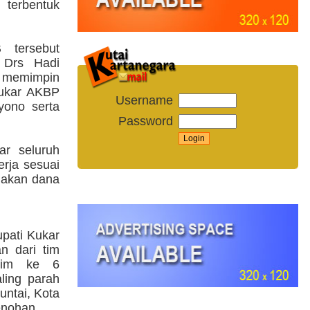
 terbentuk
 tersebut
 Drs Hadi
t memimpin
Kukar AKBP
Username
yono serta
Password
ar seluruh
erja sesuai
nakan dana
upati Kukar
n dari tim
irim ke 6
ling parah
ntai, Kota
enohan.