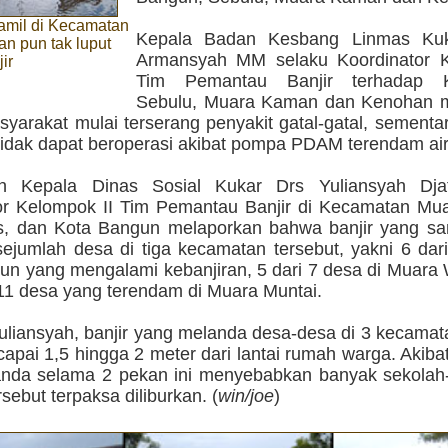
amil di Kecamatan
Kepala Badan Kesbang Linmas Ku
n pun tak luput
Armansyah MM selaku Koordinator 
ir
Tim Pemantau Banjir terhadap 
Sebulu, Muara Kaman dan Kenohan 
yarakat mulai terserang penyakit gatal-gatal, sement
 tidak dapat beroperasi akibat pompa PDAM terendam air
n Kepala Dinas Sosial Kukar Drs Yuliansyah Djaf
or Kelompok II Tim Pemantau Banjir di Kecamatan Mua
, dan Kota Bangun melaporkan bahwa banjir yang sa
 sejumlah desa di tiga kecamatan tersebut, yakni 6 dar
un yang mengalami kebanjiran, 5 dari 7 desa di Muara 
 11 desa yang terendam di Muara Muntai.
uliansyah, banjir yang melanda desa-desa di 3 kecamat
apai 1,5 hingga 2 meter dari lantai rumah warga. Akibat
nda selama 2 pekan ini menyebabkan banyak sekolah-
rsebut terpaksa diliburkan. (
win/joe
)