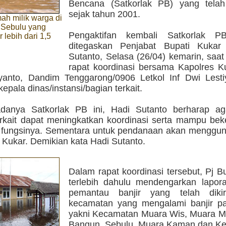
Bencana (Satkorlak PB) yang telah
sejak tahun 2001.
ah milik warga di
Sebulu yang
Pengaktifan kembali Satkorlak PB
 lebih dari 1,5
ditegaskan Penjabat Bupati Kukar
Sutanto, Selasa (26/04) kemarin, saa
rapat koordinasi bersama Kapolres 
yanto, Dandim Tenggarong/0906 Letkol Inf Dwi Lesti
epala dinas/instansi/bagian terkait.
danya Satkorlak PB ini, Hadi Sutanto berharap ag
terkait dapat meningkatkan koordinasi serta mampu bek
 fungsinya. Sementara untuk pendanaan akan menggu
 Kukar. Demikian kata Hadi Sutanto.
Dalam rapat koordinasi tersebut, Pj B
terlebih dahulu mendengarkan lapora
pemantau banjir yang telah dik
kecamatan yang mengalami banjir pa
yakni Kecamatan Muara Wis, Muara Mu
Bangun, Sebulu, Muara Kaman dan K