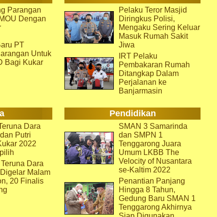
g Parangan
Pelaku Teror Masjid
i MOU Dengan
Diringkus Polisi,
r
Mengaku Sering Keluar
Masuk Rumah Sakit
aru PT
Jiwa
arangan Untuk
IRT Pelaku
D Bagi Kukar
Pembakaran Rumah
Ditangkap Dalam
Perjalanan ke
Banjarmasin
a
Pendidikan
eruna Dara
SMAN 3 Samarinda
dan Putri
dan SMPN 1
Kukar 2022
Tenggarong Juara
pilih
Umum LKBB The
Velocity of Nusantara
 Teruna Dara
se-Kaltim 2022
 Digelar Malam
on, 20 Finalis
Penantian Panjang
ng
Hingga 8 Tahun,
Gedung Baru SMAN 1
Tenggarong Akhirnya
Siap Digunakan