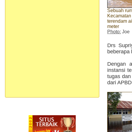
Sebuah rum
Kecamatan 
terendam air
meter
Photo:
Joe
Drs Supri
beberapa k
Dengan a
instansi 
tugas dan
dari APBD