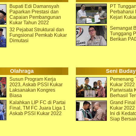
Bupati Edi Damansyah
PT Tunggan
Paparkan Prestasi dan
Perbaharu
Capaian Pembangunan
Kejari Kuka
Kukar Tahun 2022
Semangat B
32 Pejabat Struktural dan
Tunggang P
Fungsional Pemkab Kukar
Berikan PA
Dimutasi
Olahraga
Seni Buday
Susun Program Kerja
Pemenang T
2023, Askab PSSI Kukar
Kukar 2022 
Laksanakan Kongres
Pariwisata 
Biasa
Berhasil Ter
Kalahkan LIP FC di Partai
Grand Final
Final, TM FC Juara Liga 1
Kukar 2022
Askab PSSI Kukar 2022
Ini di Kedat
Siap Bersai