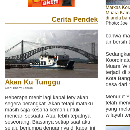
Markas Kor
Muara Kama
dilanda banj
Cerita Pendek
Photo
: Joe
bahwa mas
air bersih
Sedangka
Koordinat
Muara Wis
terjadi di
Kota Bang
Akan Ku Tunggu
desa dari
Oleh: Rhony Samlan
Menurut Y
Beberapa menit lagi kapal fery akan
telah menc
segera berangkat. Akan tetapi mataku
yang mela
masih saja kesana kemari untuk
wilayah te
mencari sesuatu. Atau lebih tepatnya
seseorang. Biasanya setiap saat aku
selalu berjumpa dengannya di kapal ini