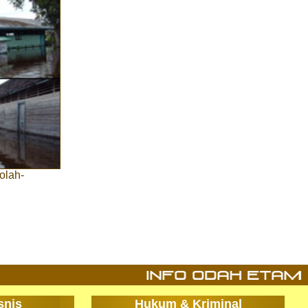
olah-
snis
Hukum & Kriminal