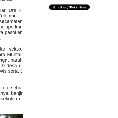
kar Drs H
Kelompok I
Kecamatan
melaporkan
ara pasokan
.
ar selaku
ra Muntai,
ngat parah
i 9 desa di
Wis serta 3
an tersebut
nya, banjir
sekolah di