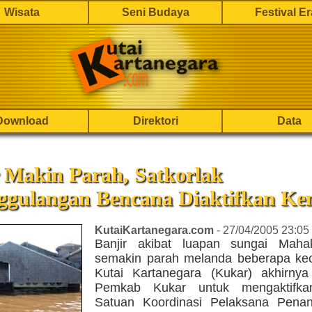
Wisata
Seni Budaya
Festival E
Download
Direktori
Data
 Makin Parah, Satkorlak
ggulangan Bencana Diaktifkan Ke
KutaiKartanegara.com
- 27/04/2005 23:05
Banjir akibat luapan sungai Mah
semakin parah melanda beberapa ke
Kutai Kartanegara (Kukar) akhirn
Pemkab Kukar untuk mengaktifka
Satuan Koordinasi Pelaksana Pena