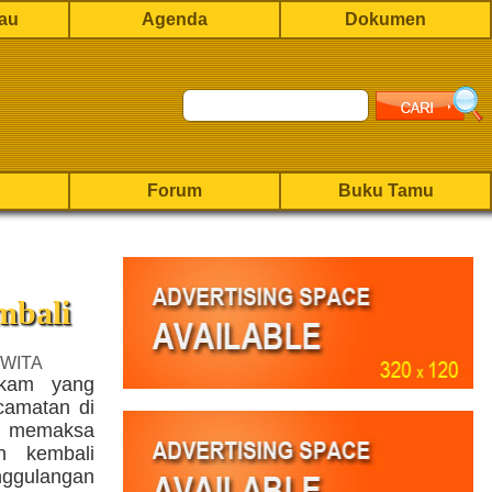
rau
Agenda
Dokumen
Forum
Buku Tamu
mbali
 WITA
akam yang
camatan di
ya memaksa
n kembali
nggulangan