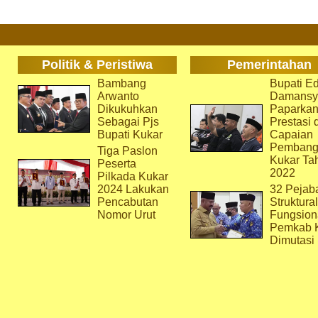
Politik & Peristiwa
Pemerintahan
Bambang
Bupati Ed
Arwanto
Damansy
Dikukuhkan
Paparka
Sebagai Pjs
Prestasi 
Bupati Kukar
Capaian
Pembang
Tiga Paslon
Kukar Ta
Peserta
2022
Pilkada Kukar
2024 Lakukan
32 Pejab
Pencabutan
Struktura
Nomor Urut
Fungsion
Pemkab 
Dimutasi