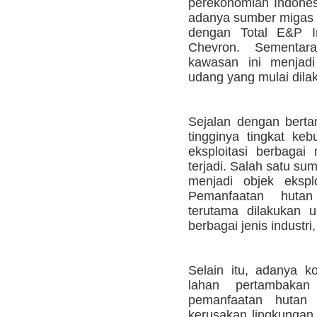
perekonomian Indones
adanya sumber migas 
dengan Total E&P I
Chevron. Sementar
kawasan ini menjad
udang yang mulai dila
Sejalan dengan bert
tingginya tingkat ke
eksploitasi berbaga
terjadi. Salah satu s
menjadi objek ekspl
Pemanfaatan huta
terutama dilakukan 
berbagai jenis industri,
Selain itu, adanya k
lahan pertambaka
pemanfaatan hutan 
kerusakan lingkungan 