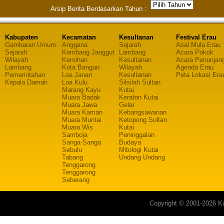
Arsip Berita Berdasarkan Tahun :
Kabupaten
Kecamatan
Kesultanan
Festival Erau
Gambaran Umum
Anggana
Sejarah
Asal Mula Erau
Sejarah
Kembang Janggut
Lambang
Acara Pokok
Wilayah
Kenohan
Kesultanan
Acara Penunjan
Lambang
Kota Bangun
Wilayah
Agenda Erau
Pemerintahan
Loa Janan
Kesultanan
Peta Lokasi Era
Kepala Daerah
Loa Kulu
Silsilah Sultan
Marang Kayu
Kutai
Muara Badak
Keraton Kutai
Muara Jawa
Gelar
Muara Kaman
Kebangsawanan
Muara Muntai
Ketopong Sultan
Muara Wis
Kutai
Samboja
Peninggalan
Sanga-Sanga
Budaya
Sebulu
Mitologi Kutai
Tabang
Undang Undang
Tenggarong
Tenggarong
Seberang
Copyright © 2001-2026 Ku