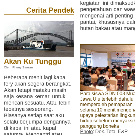
kegiatan ini dimaksu
Cerita Pendek
pengetahuan dan waw
mengenai arti penting
pantai, khususnya da
hutan bakau atau man
Akan Ku Tunggu
Oleh: Rhony Samlan
Beberapa menit lagi kapal
fery akan segera berangkat.
Akan tetapi mataku masih
Para siswa SDN 008 Mua
saja kesana kemari untuk
Jawa Ulu terlebih dahulu
mencari sesuatu. Atau lebih
memperoleh pemaparan
tepatnya seseorang.
selama 10 menit mengen
Biasanya setiap saat aku
upaya pelestarian lingku
hidup sebelum menyaksi
selalu berjumpa dengannya
panggung boneka
di kapal ini atau kapal
Photo
: Dok. Total E&P
satunya. Mengantri atau