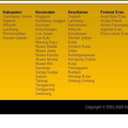
Kabupaten
Kecamatan
Kesultanan
Festival Erau
Gambaran Umum
Anggana
Sejarah
Asal Mula Erau
Sejarah
Kembang Janggut
Lambang
Acara Pokok
Wilayah
Kenohan
Kesultanan
Acara Penunjan
Lambang
Kota Bangun
Wilayah
Agenda Erau
Pemerintahan
Loa Janan
Kesultanan
Peta Lokasi Era
Kepala Daerah
Loa Kulu
Silsilah Sultan
Marang Kayu
Kutai
Muara Badak
Keraton Kutai
Muara Jawa
Gelar
Muara Kaman
Kebangsawanan
Muara Muntai
Ketopong Sultan
Muara Wis
Kutai
Samboja
Peninggalan
Sanga-Sanga
Budaya
Sebulu
Mitologi Kutai
Tabang
Undang Undang
Tenggarong
Tenggarong
Seberang
Copyright © 2001-2026 Ku