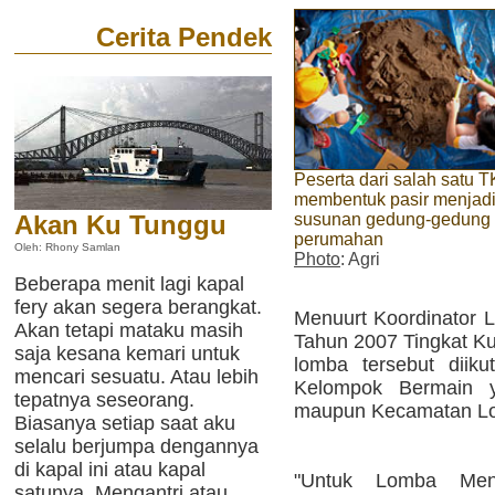
Cerita Pendek
Peserta dari salah satu T
membentuk pasir menjad
susunan gedung-gedung
Akan Ku Tunggu
perumahan
Oleh: Rhony Samlan
Photo
: Agri
Beberapa menit lagi kapal
fery akan segera berangkat.
Menuurt Koordinator L
Akan tetapi mataku masih
Tahun 2007 Tingkat Ku
saja kesana kemari untuk
lomba tersebut diik
mencari sesuatu. Atau lebih
Kelompok Bermain 
tepatnya seseorang.
maupun Kecamatan Lo
Biasanya setiap saat aku
selalu berjumpa dengannya
di kapal ini atau kapal
"Untuk Lomba Meng
satunya. Mengantri atau