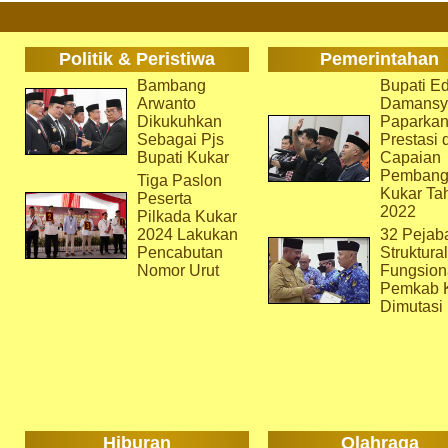
Politik & Peristiwa
Pemerintahan
Bambang
Bupati Ed
Arwanto
Damansy
Dikukuhkan
Paparka
Sebagai Pjs
Prestasi 
Bupati Kukar
Capaian
Pembang
Tiga Paslon
Kukar Ta
Peserta
2022
Pilkada Kukar
2024 Lakukan
32 Pejab
Pencabutan
Struktura
Nomor Urut
Fungsion
Pemkab 
Dimutasi
Hiburan
Olahraga