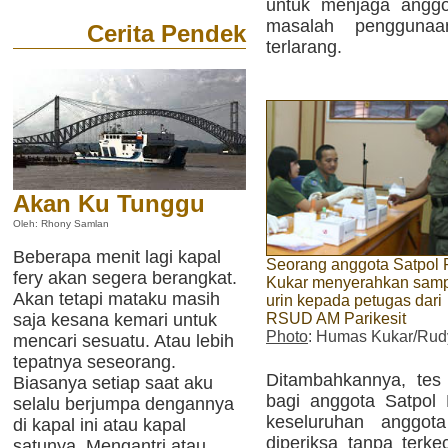
untuk menjaga anggot
masalah penggunaa
Cerita Pendek
terlarang.
Akan Ku Tunggu
Oleh: Rhony Samlan
Beberapa menit lagi kapal
Seorang anggota Satpol
fery akan segera berangkat.
Kukar menyerahkan sam
Akan tetapi mataku masih
urin kepada petugas dari
RSUD AM Parikesit
saja kesana kemari untuk
Photo
: Humas Kukar/Rud
mencari sesuatu. Atau lebih
tepatnya seseorang.
Ditambahkannya, tes 
Biasanya setiap saat aku
bagi anggota Satpol 
selalu berjumpa dengannya
keseluruhan anggota
di kapal ini atau kapal
diperiksa tanpa terke
satunya. Mengantri atau