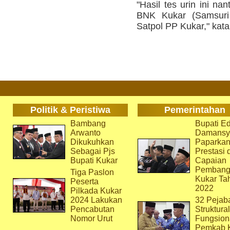
"Hasil tes urin ini n
BNK Kukar (Samsuri 
Satpol PP Kukar," kata
Politik & Peristiwa
Pemerintahan
Bambang
Bupati Ed
Arwanto
Damansy
Dikukuhkan
Paparka
Sebagai Pjs
Prestasi 
Bupati Kukar
Capaian
Pembang
Tiga Paslon
Kukar Ta
Peserta
2022
Pilkada Kukar
2024 Lakukan
32 Pejab
Pencabutan
Struktura
Nomor Urut
Fungsion
Pemkab 