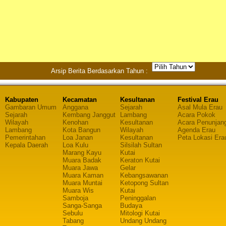
Arsip Berita Berdasarkan Tahun :
Kabupaten
Kecamatan
Kesultanan
Festival Erau
Gambaran Umum
Anggana
Sejarah
Asal Mula Erau
Sejarah
Kembang Janggut
Lambang
Acara Pokok
Wilayah
Kenohan
Kesultanan
Acara Penunjan
Lambang
Kota Bangun
Wilayah
Agenda Erau
Pemerintahan
Loa Janan
Kesultanan
Peta Lokasi Era
Kepala Daerah
Loa Kulu
Silsilah Sultan
Marang Kayu
Kutai
Muara Badak
Keraton Kutai
Muara Jawa
Gelar
Muara Kaman
Kebangsawanan
Muara Muntai
Ketopong Sultan
Muara Wis
Kutai
Samboja
Peninggalan
Sanga-Sanga
Budaya
Sebulu
Mitologi Kutai
Tabang
Undang Undang