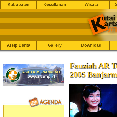
Kabupaten
Kesultanan
Wisata
Arsip Berita
Gallery
Download
Fauziah AR T
2005 Banjarm