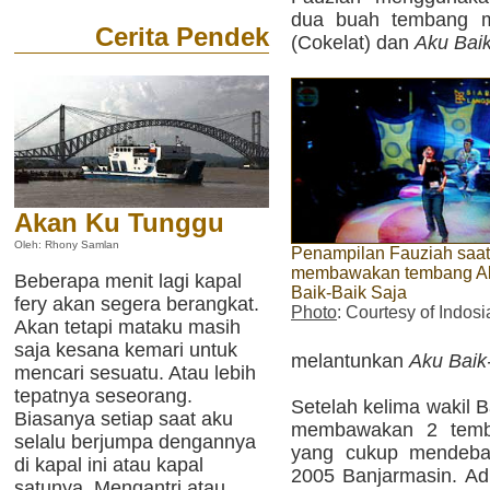
dua buah tembang m
Cerita Pendek
(Cokelat) dan
Aku Baik
Akan Ku Tunggu
Oleh: Rhony Samlan
Penampilan Fauziah saat
membawakan tembang A
Beberapa menit lagi kapal
Baik-Baik Saja
fery akan segera berangkat.
Photo
: Courtesy of Indosi
Akan tetapi mataku masih
saja kesana kemari untuk
melantunkan
Aku Baik
mencari sesuatu. Atau lebih
tepatnya seseorang.
Setelah kelima wakil 
Biasanya setiap saat aku
membawakan 2 temba
selalu berjumpa dengannya
yang cukup mendebar
di kapal ini atau kapal
2005 Banjarmasin. A
satunya. Mengantri atau