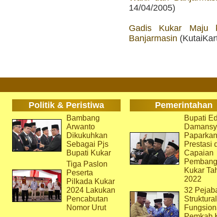
14/04/2005)
Gadis Kukar Maju
Banjarmasin
(KutaiKar
Politik & Peristiwa
Pemerintahan
Bambang
Bupati Ed
Arwanto
Damansy
Dikukuhkan
Paparka
Sebagai Pjs
Prestasi 
Bupati Kukar
Capaian
Pembang
Tiga Paslon
Kukar Ta
Peserta
2022
Pilkada Kukar
2024 Lakukan
32 Pejab
Pencabutan
Struktura
Nomor Urut
Fungsion
Pemkab 