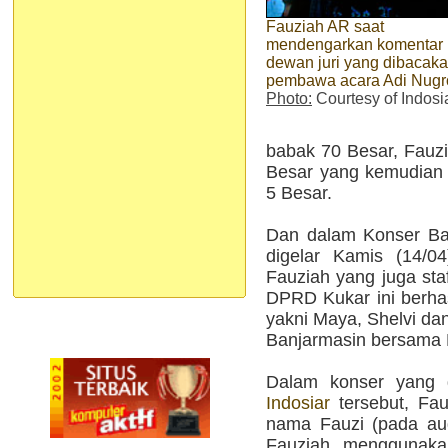
Fauziah AR saat
mendengarkan komentar
dewan juri yang dibacak
pembawa acara Adi Nug
Photo:
Courtesy of Indosi
babak 70 Besar, Fauz
Besar yang kemudian
5 Besar.
Dan dalam Konser Ba
digelar Kamis (14/0
Fauziah yang juga sta
DPRD Kukar ini berhas
yakni Maya, Shelvi dan
Banjarmasin bersama R
Dalam konser yang d
Indosiar
tersebut, Fau
nama Fauzi (pada aud
Fauziah menggunaka