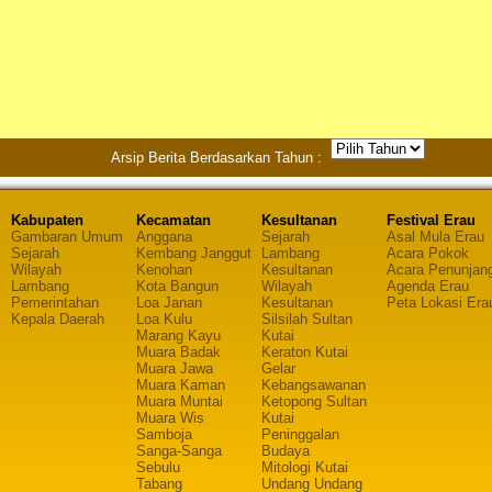
Arsip Berita Berdasarkan Tahun :
Kabupaten
Kecamatan
Kesultanan
Festival Erau
Gambaran Umum
Anggana
Sejarah
Asal Mula Erau
Sejarah
Kembang Janggut
Lambang
Acara Pokok
Wilayah
Kenohan
Kesultanan
Acara Penunjan
Lambang
Kota Bangun
Wilayah
Agenda Erau
Pemerintahan
Loa Janan
Kesultanan
Peta Lokasi Era
Kepala Daerah
Loa Kulu
Silsilah Sultan
Marang Kayu
Kutai
Muara Badak
Keraton Kutai
Muara Jawa
Gelar
Muara Kaman
Kebangsawanan
Muara Muntai
Ketopong Sultan
Muara Wis
Kutai
Samboja
Peninggalan
Sanga-Sanga
Budaya
Sebulu
Mitologi Kutai
Tabang
Undang Undang