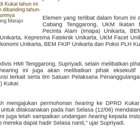
i Kukar tahun ini
h dibanding tahun-
lumnya
Elemen yang terlibat dalam forum ini
ng Marajo
Cabang Tenggarong, UKM Ikatan 
Pecinta Alam (Imapa) Unikarta, BE
 Unikarta, Kepresma Fateknik Unikarta, UKM Facet Uni
Ekonomi Unikarta, BEM FKIP Unikarta dan Poksi PLH Ku
tivis HMI Tenggarong, Supriyadi, selain melibatkan pihak 
hearing ini juga akan melibatkan pihak eksekutif
tansi terkait serta tim Satuan Pelaksana Penanggulan
) Kukar.
lah mengajukan permohonan
hearing
ke DPRD Kukar 
i untuk dilaksanakan pada hari Selasa (12/06) mendat
mi juga telah sampaikan undangan
hearing
kepada instan
 mereka dapat hadir Selasa nanti," ujar Supriyadi.