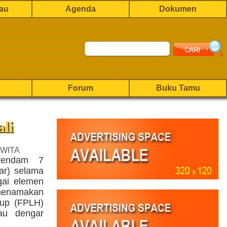
rau
Agenda
Dokumen
Forum
Buku Tamu
li
 WITA
erendam 7
ar) selama
gai elemen
menamakan
dup (FPLH)
u dengar