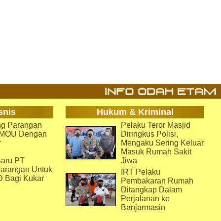
snis
Hukum & Kriminal
g Parangan
Pelaku Teror Masjid
i MOU Dengan
Diringkus Polisi,
r
Mengaku Sering Keluar
Masuk Rumah Sakit
aru PT
Jiwa
arangan Untuk
IRT Pelaku
D Bagi Kukar
Pembakaran Rumah
Ditangkap Dalam
Perjalanan ke
Banjarmasin