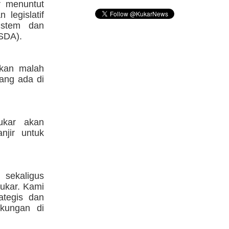
r menuntut
 legislatif
istem dan
SDA).
ukan malah
yang ada di
kar akan
jir untuk
 sekaligus
Kukar. Kami
ategis dan
gkungan di