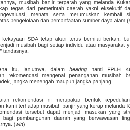
annya, musibah banjir terparah yang melanda Kuka
kap tegas dari pemerintah daerah yakni eksekutif dan
ngevaluasi, menata serta merumuskan kembali s
 atas pengelolaan dan pemanfaatan sumber daya alam (
 kekayaan SDA tetap akan terus bernilai berkah, b
menjadi musibah bagi setiap individu atau masyarakat 
," tandasnya.
ena itu, lanjutnya, dalam
hearing
nanti FPLH Ku
an rekomendasi mengenai penanganan musibah ban
ndek, jangka menengah maupun jangka panjang.
aian rekomendasi ini merupakan bentuk kepedulian
nan kami terhadap musibah banjir yang kerap melanda 
omendasi tersebut dapat menjadi masukan yang str
tif bagi pembangunan daerah yang berwawasan lin
rnya. (
win
)