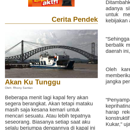
Ditambahk
adanya si
untuk me
Cerita Pendek
kebijakan
"Sehingga
berbalik 
daerah ini
Oleh kar
memberik
Akan Ku Tunggu
jangka pe
Oleh: Rhony Samlan
Beberapa menit lagi kapal fery akan
"Penyamp
segera berangkat. Akan tetapi mataku
keprihati
masih saja kesana kemari untuk
harap rek
mencari sesuatu. Atau lebih tepatnya
konstruk
seseorang. Biasanya setiap saat aku
Kukar," uja
selalu berjumpa dengannya di kapal ini