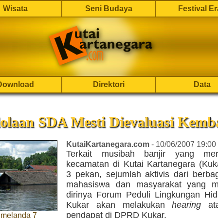
Wisata
Seni Budaya
Festival E
Download
Direktori
Data
olaan SDA Mesti Dievaluasi Kemba
KutaiKartanegara.com
- 10/06/2007 19:00
Terkait musibah banjir yang m
kecamatan di Kutai Kartanegara (Kuk
3 pekan, sejumlah aktivis dari berba
mahasiswa dan masyarakat yang 
dirinya Forum Peduli Lingkungan Hi
Kukar akan melakukan
hearing
ata
pendapat di DPRD Kukar.
 melanda 7