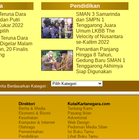
a
Pendidikan
eruna Dara
SMAN 3 Samarinda
dan Putri
dan SMPN 1
Kukar 2022
Tenggarong Juara
pilih
Umum LKBB The
Velocity of Nusantara
 Teruna Dara
se-Kaltim 2022
 Digelar Malam
on, 20 Finalis
Penantian Panjang
ng
Hingga 8 Tahun,
Gedung Baru SMAN 1
Tenggarong Akhirnya
Siap Digunakan
rita Berdasarkan Kategori :
Direktori
KutaiKartanegara.com
Berita & Media
Tentang Kami
Ekonomi & Bisnis
Pasang Iklan
Kesehatan
Advertorial
Komputer & Internet
Web Design
Olahraga
Pedoman Media Siber
Pemerintahan
Isi Buku Tamu
Pendidikan
Lihat Buku Tamu