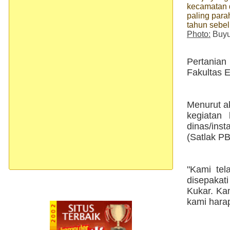
kecamatan d
paling para
tahun sebe
Photo:
Buyu
Pertanian
Fakultas 
Menurut ak
kegiatan 
dinas/ins
(Satlak PB
"Kami te
disepakat
Kukar. Ka
kami harap