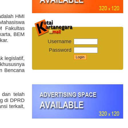
 adalah HMI
Mahasiswa
M Fakultas
karta, BEM
kar.
Username
Password
legislatif,
 khususnya
gan Bencana
dan telah
ang di DPRD
si terkait,