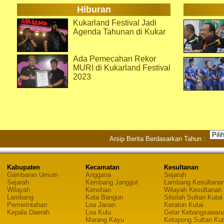
Hiburan
Kukarland Festival Jadi
Agenda Tahunan di Kukar
Ada Pemecahan Rekor
MURI di Kukarland Festival
2023
Arsip Berita Berdasarkan Tahun :
Kabupaten
Kecamatan
Kesultanan
Gambaran Umum
Anggana
Sejarah
Sejarah
Kembang Janggut
Lambang Kesultana
Wilayah
Kenohan
Wilayah Kesultanan
Lambang
Kota Bangun
Silsilah Sultan Kutai
Pemerintahan
Loa Janan
Keraton Kutai
Kepala Daerah
Loa Kulu
Gelar Kebangsawan
Marang Kayu
Ketopong Sultan Kut