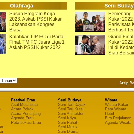
Olahraga
Seni Buday
Susun Program Kerja
Pemenang T
2023, Askab PSSI Kukar
Kukar 2022 
Laksanakan Kongres
Pariwisata 
Biasa
Berhasil Ter
Kalahkan LIP FC di Partai
Grand Final
Final, TM FC Juara Liga 1
Kukar 2022
Askab PSSI Kukar 2022
Ini di Kedat
Siap Bersai
Arsip Be
Festival Erau
Seni Budaya
Wisata
Asal Mula Erau
Seni Tari Dayak
Wisata Kukar
n
Acara Pokok
Seni Tari Kutai
Peta Wisata
Acara Penunjang
Seni Arsitektur
Hotel
Agenda Erau
Seni Kriya
Biro Perjalanan
Peta Lokasi Erau
Seni Pahat
Agenda Wisata
an
Seni Musik
ai
Seni Drama