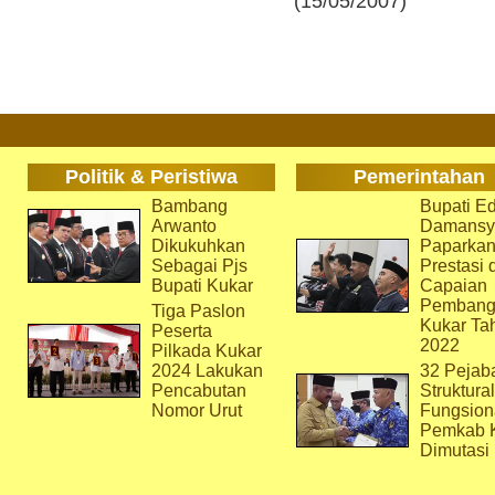
(15/05/2007)
Politik & Peristiwa
Pemerintahan
Bambang
Bupati Ed
Arwanto
Damansy
Dikukuhkan
Paparka
Sebagai Pjs
Prestasi 
Bupati Kukar
Capaian
Pembang
Tiga Paslon
Kukar Ta
Peserta
2022
Pilkada Kukar
2024 Lakukan
32 Pejab
Pencabutan
Struktura
Nomor Urut
Fungsion
Pemkab 
Dimutasi