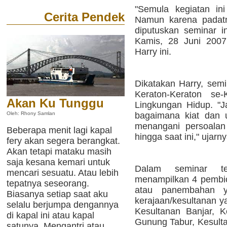
"Semula kegiatan in
Cerita Pendek
Namun karena padatn
diputuskan seminar i
Kamis, 28 Juni 2007,
Harry ini.
Dikatakan Harry, sem
Keraton-Keraton se-
Akan Ku Tunggu
Lingkungan Hidup. "Ja
bagaimana kiat dan 
Oleh: Rhony Samlan
menangani persoalan
Beberapa menit lagi kapal
hingga saat ini," ujarny
fery akan segera berangkat.
Akan tetapi mataku masih
saja kesana kemari untuk
Dalam seminar te
mencari sesuatu. Atau lebih
menampilkan 4 pembica
tepatnya seseorang.
atau panembahan y
Biasanya setiap saat aku
kerajaan/kesultanan y
selalu berjumpa dengannya
Kesultanan Banjar, K
di kapal ini atau kapal
Gunung Tabur, Kesult
satunya. Mengantri atau