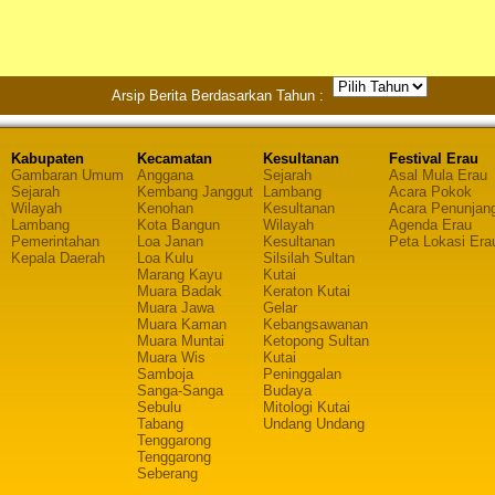
Arsip Berita Berdasarkan Tahun :
Kabupaten
Kecamatan
Kesultanan
Festival Erau
Gambaran Umum
Anggana
Sejarah
Asal Mula Erau
Sejarah
Kembang Janggut
Lambang
Acara Pokok
Wilayah
Kenohan
Kesultanan
Acara Penunjan
Lambang
Kota Bangun
Wilayah
Agenda Erau
Pemerintahan
Loa Janan
Kesultanan
Peta Lokasi Era
Kepala Daerah
Loa Kulu
Silsilah Sultan
Marang Kayu
Kutai
Muara Badak
Keraton Kutai
Muara Jawa
Gelar
Muara Kaman
Kebangsawanan
Muara Muntai
Ketopong Sultan
Muara Wis
Kutai
Samboja
Peninggalan
Sanga-Sanga
Budaya
Sebulu
Mitologi Kutai
Tabang
Undang Undang
Tenggarong
Tenggarong
Seberang