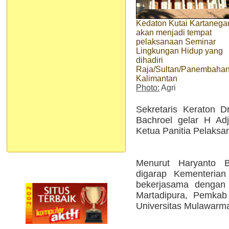
Kedaton Kutai Kartanega
akan menjadi tempat
pelaksanaan Seminar
Lingkungan Hidup yang
dihadiri
Raja/Sultan/Panembahan
Kalimantan
Photo:
Agri
Sekretaris Keraton 
Bachroel gelar H Ad
Ketua Panitia Pelaksan
Menurut Haryanto Ba
digarap Kementeria
bekerjasama dengan 
Martadipura, Pemkab
Universitas Mulawarm