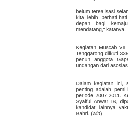
belum terealisasi sel
kita lebih berhati-ha
depan bagi kemaj
mendatang," katanya.
Kegiatan Muscab VII 
Tenggarong diikuti 338
penuh anggota Gape
undangan dari asosias
Dalam kegiatan ini,
penting adalah pemi
periode 2007-2011. K
Syaiful Anwar IB, di
kandidat lainnya yak
Bahri. (
win
)