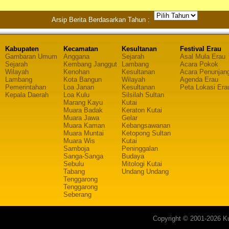
Arsip Berita Berdasarkan Tahun :
Kabupaten
Kecamatan
Kesultanan
Festival Erau
Gambaran Umum
Anggana
Sejarah
Asal Mula Erau
Sejarah
Kembang Janggut
Lambang
Acara Pokok
Wilayah
Kenohan
Kesultanan
Acara Penunjan
Lambang
Kota Bangun
Wilayah
Agenda Erau
Pemerintahan
Loa Janan
Kesultanan
Peta Lokasi Era
Kepala Daerah
Loa Kulu
Silsilah Sultan
Marang Kayu
Kutai
Muara Badak
Keraton Kutai
Muara Jawa
Gelar
Muara Kaman
Kebangsawanan
Muara Muntai
Ketopong Sultan
Muara Wis
Kutai
Samboja
Peninggalan
Sanga-Sanga
Budaya
Sebulu
Mitologi Kutai
Tabang
Undang Undang
Tenggarong
Tenggarong
Seberang
Copyright © 2001-2026 Ku