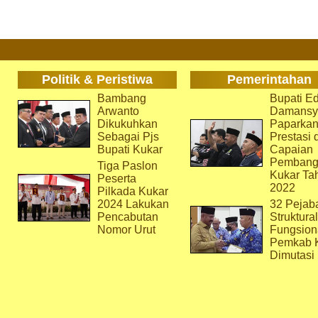
Politik & Peristiwa
Pemerintahan
Bambang
Bupati Ed
Arwanto
Damansy
Dikukuhkan
Paparka
Sebagai Pjs
Prestasi 
Bupati Kukar
Capaian
Pembang
Tiga Paslon
Kukar Ta
Peserta
2022
Pilkada Kukar
2024 Lakukan
32 Pejab
Pencabutan
Struktura
Nomor Urut
Fungsion
Pemkab 
Dimutasi