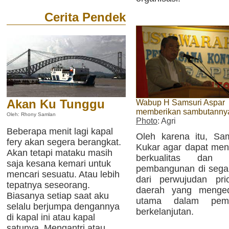
Cerita Pendek
Akan Ku Tunggu
Wabup H Samsuri Aspar
memberikan sambutanny
Oleh: Rhony Samlan
Photo
: Agri
Beberapa menit lagi kapal
Oleh karena itu, Sa
fery akan segera berangkat.
Kukar agar dapat me
Akan tetapi mataku masih
berkualitas dan 
saja kesana kemari untuk
pembangunan di segala
mencari sesuatu. Atau lebih
dari perwujudan pr
tepatnya seseorang.
daerah yang menge
Biasanya setiap saat aku
utama dalam pemb
selalu berjumpa dengannya
berkelanjutan.
di kapal ini atau kapal
satunya. Mengantri atau