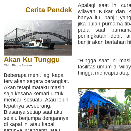
Apalagi saat ini cur
Cerita Pendek
wilayah Kukar dan 
hanya itu, banjir ya
jika bulan purnama tib
pada saat purnam
peningkatan debit a
banjir akan bertahan h
Akan Ku Tunggu
"Hingga saat ini ma
fasilitas umum di wil
Oleh: Rhony Samlan
hingga mencapai atap
Beberapa menit lagi kapal
fery akan segera berangkat.
Akan tetapi mataku masih
saja kesana kemari untuk
mencari sesuatu. Atau lebih
tepatnya seseorang.
Biasanya setiap saat aku
selalu berjumpa dengannya
di kapal ini atau kapal
satunya. Mengantri atau