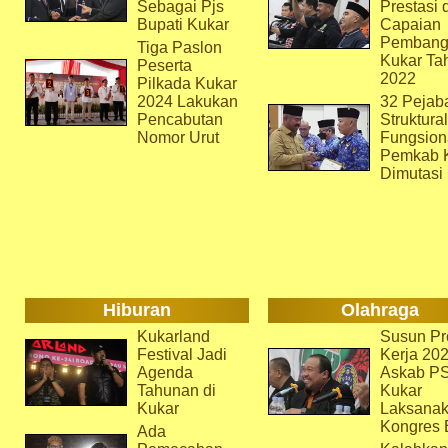
Sebagai Pjs
Prestasi 
Bupati Kukar
Capaian
Pembang
Tiga Paslon
Kukar Ta
Peserta
2022
Pilkada Kukar
2024 Lakukan
32 Pejab
Pencabutan
Struktura
Nomor Urut
Fungsion
Pemkab 
Dimutasi
Hiburan
Olahraga
Kukarland
Susun Pr
Festival Jadi
Kerja 202
Agenda
Askab P
Tahunan di
Kukar
Kukar
Laksana
Kongres 
Ada