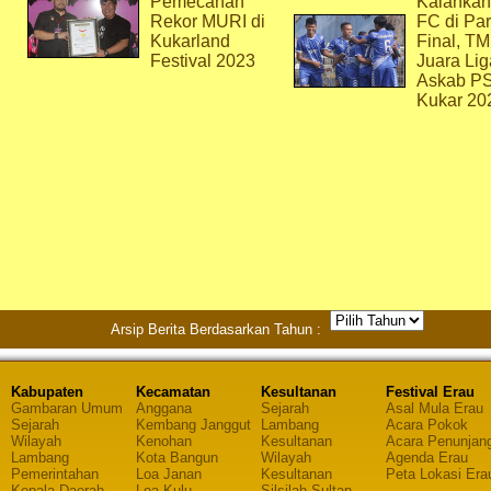
Pemecahan
Kalahkan
Rekor MURI di
FC di Par
Kukarland
Final, T
Festival 2023
Juara Lig
Askab P
Kukar 20
Arsip Berita Berdasarkan Tahun :
Kabupaten
Kecamatan
Kesultanan
Festival Erau
Gambaran Umum
Anggana
Sejarah
Asal Mula Erau
Sejarah
Kembang Janggut
Lambang
Acara Pokok
Wilayah
Kenohan
Kesultanan
Acara Penunjan
Lambang
Kota Bangun
Wilayah
Agenda Erau
Pemerintahan
Loa Janan
Kesultanan
Peta Lokasi Era
Kepala Daerah
Loa Kulu
Silsilah Sultan