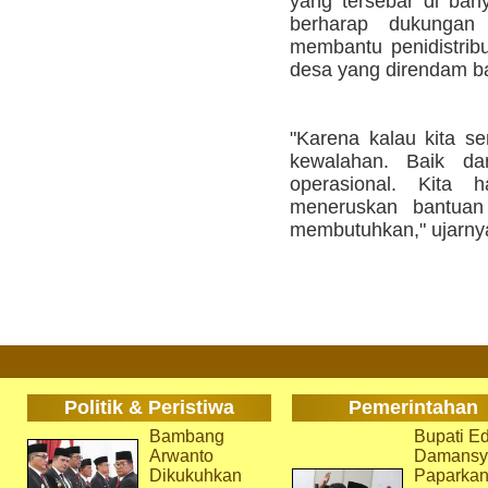
yang tersebar di bany
berharap dukungan
membantu penidistrib
desa yang direndam ba
"Karena kalau kita s
kewalahan. Baik da
operasional. Kita 
meneruskan bantua
membutuhkan," ujarnya
Politik & Peristiwa
Pemerintahan
Bambang
Bupati Ed
Arwanto
Damansy
Dikukuhkan
Paparka