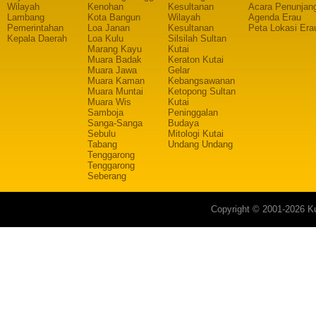
Wilayah
Kenohan
Kesultanan
Acara Penunjan
Lambang
Kota Bangun
Wilayah
Agenda Erau
Pemerintahan
Loa Janan
Kesultanan
Peta Lokasi Era
Kepala Daerah
Loa Kulu
Silsilah Sultan
Marang Kayu
Kutai
Muara Badak
Keraton Kutai
Muara Jawa
Gelar
Muara Kaman
Kebangsawanan
Muara Muntai
Ketopong Sultan
Muara Wis
Kutai
Samboja
Peninggalan
Sanga-Sanga
Budaya
Sebulu
Mitologi Kutai
Tabang
Undang Undang
Tenggarong
Tenggarong
Seberang
Copyright © 2001-2026 Ku