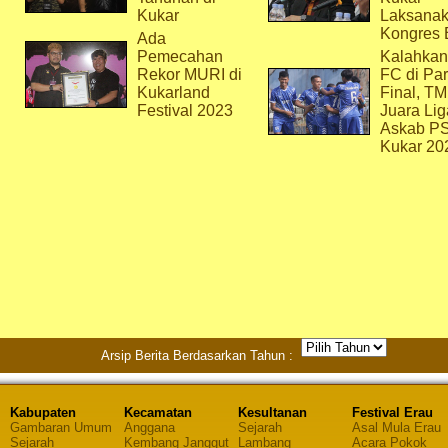
Kukar
Laksana
Kongres 
Ada
Pemecahan
Kalahkan
Rekor MURI di
FC di Par
Kukarland
Final, T
Festival 2023
Juara Lig
Askab P
Kukar 20
Arsip Berita Berdasarkan Tahun :
Kabupaten
Kecamatan
Kesultanan
Festival Erau
Gambaran Umum
Anggana
Sejarah
Asal Mula Erau
Sejarah
Kembang Janggut
Lambang
Acara Pokok