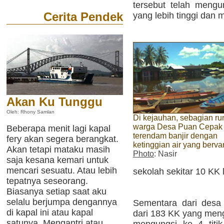
tersebut telah mengun
Cerita Pendek
yang lebih tinggi dan 
Akan Ku Tunggu
Oleh: Rhony Samlan
Di kejauhan, sebagian r
warga Desa Puan Cepak
Beberapa menit lagi kapal
terendam banjir dengan
fery akan segera berangkat.
ketinggian air yang bervar
Akan tetapi mataku masih
Photo
: Nasir
saja kesana kemari untuk
mencari sesuatu. Atau lebih
sekolah sekitar 10 KK 
tepatnya seseorang.
Biasanya setiap saat aku
selalu berjumpa dengannya
Sementara dari desa
di kapal ini atau kapal
dari 183 KK yang meng
satunya. Mengantri atau