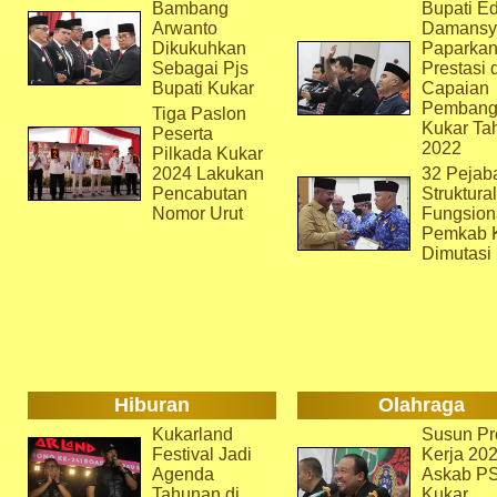
Bambang
Bupati Ed
Arwanto
Damansy
Dikukuhkan
Paparka
Sebagai Pjs
Prestasi 
Bupati Kukar
Capaian
Pembang
Tiga Paslon
Kukar Ta
Peserta
2022
Pilkada Kukar
2024 Lakukan
32 Pejab
Pencabutan
Struktura
Nomor Urut
Fungsion
Pemkab 
Dimutasi
Hiburan
Olahraga
Kukarland
Susun Pr
Festival Jadi
Kerja 202
Agenda
Askab P
Tahunan di
Kukar