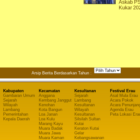
Askab P
Kukar 20
Arsip Berita Berdasarkan Tahun :
Kabupaten
Kecamatan
Kesultanan
Festival Erau
Gambaran Umum
Anggana
Sejarah
Asal Mula Erau
Sejarah
Kembang Janggut
Lambang
Acara Pokok
Wilayah
Kenohan
Kesultanan
Acara Penunjan
Lambang
Kota Bangun
Wilayah
Agenda Erau
Pemerintahan
Loa Janan
Kesultanan
Peta Lokasi Era
Kepala Daerah
Loa Kulu
Silsilah Sultan
Marang Kayu
Kutai
Muara Badak
Keraton Kutai
Muara Jawa
Gelar
Muara Kaman
Kebangsawanan