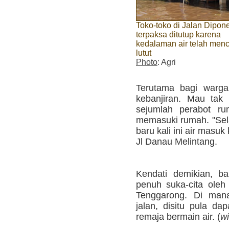
Toko-toko di Jalan Dipon
terpaksa ditutup karena
kedalaman air telah men
lutut
Photo
: Agri
Terutama bagi warg
kebanjiran. Mau ta
sejumlah perabot ru
memasuki rumah. "Sela
baru kali ini air masuk
Jl Danau Melintang.
Kendati demikian, ba
penuh suka-cita ole
Tenggarong. Di mana
jalan, disitu pula da
remaja bermain air. (
w