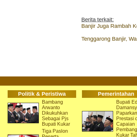
Berita terkait:
Banjir Juga Rambah K
Tenggarong Banjir, Wa
Politik & Peristiwa
Pemerintahan
Bambang
Bupati Ed
Arwanto
Damansy
Dikukuhkan
Paparka
Sebagai Pjs
Prestasi 
Bupati Kukar
Capaian
Pembang
Tiga Paslon
Kukar Ta
Peserta