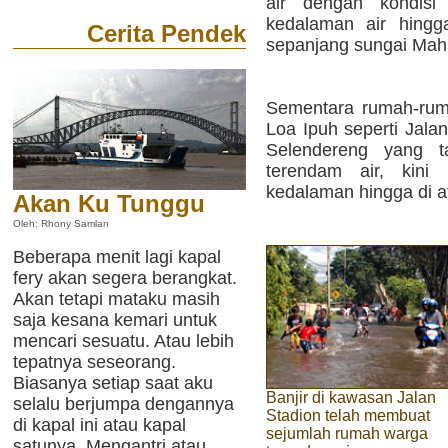
air dengan kondisi
kedalaman air hingg
Cerita Pendek
sepanjang sungai Mah
Sementara rumah-rum
Loa Ipuh seperti Jalan
Selendereng yang t
terendam air, kini 
kedalaman hingga di a
Akan Ku Tunggu
Oleh: Rhony Samlan
Beberapa menit lagi kapal
fery akan segera berangkat.
Akan tetapi mataku masih
saja kesana kemari untuk
mencari sesuatu. Atau lebih
tepatnya seseorang.
Biasanya setiap saat aku
Banjir di kawasan Jalan
selalu berjumpa dengannya
Stadion telah membuat
di kapal ini atau kapal
sejumlah rumah warga
satunya. Mengantri atau