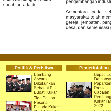
pengembangan industr
sudah berada di ...
Sementara pada sek
masyarakat telah mem
gereja, jembatan, pen
desa, dan semenisasi 
Politik & Peristiwa
Pemerintahan
Bambang
Bupati Ed
Arwanto
Damansy
Dikukuhkan
Paparka
Sebagai Pjs
Prestasi 
Bupati Kukar
Capaian
Pembang
Tiga Paslon
Kukar Ta
Peserta
2022
Pilkada Kukar