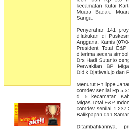
kecamatan Kutai Kart
Muara Badak, Muar
Sanga.
Penyerahan 141 proy
dilakukan di Puskes
Anggana, Kamis (07/04
President Total E&P
diterima secara simbol
Drs Hadi Sutanto deng
Perwakilan BP Migas
Didik Djatiwalujo dan 
Menurut Philippe Jaha
comdev senilai Rp 5.3
di 5 kecamatan Kab
Migas-Total E&P Indon
comdev senilai 1.237.
Balikpapan dan Samar
Ditambahkannya, 