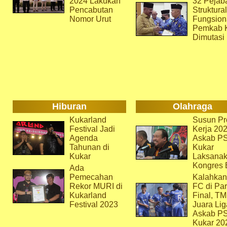
2024 Lakukan
32 Pejab
Pencabutan
Struktura
Nomor Urut
Fungsion
Pemkab 
Dimutasi
Hiburan
Olahraga
Kukarland
Susun Pr
Festival Jadi
Kerja 202
Agenda
Askab P
Tahunan di
Kukar
Kukar
Laksana
Kongres 
Ada
Pemecahan
Kalahkan
Rekor MURI di
FC di Par
Kukarland
Final, T
Festival 2023
Juara Lig
Askab P
Kukar 20