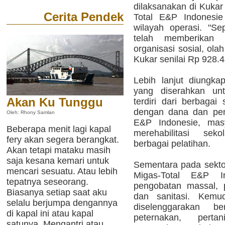
dilaksanakan di Kukar
Cerita Pendek
Total E&P Indonesie
wilayah operasi. "S
telah memberikan
organisasi sosial, ol
Kukar senilai Rp 928.4
Lebih lanjut diungka
yang diserahkan unt
Akan Ku Tunggu
terdiri dari berbagai
dengan dana dan pen
Oleh: Rhony Samlan
E&P Indonesie, mas
Beberapa menit lagi kapal
merehabilitasi sek
fery akan segera berangkat.
berbagai pelatihan.
Akan tetapi mataku masih
saja kesana kemari untuk
Sementara pada sekto
mencari sesuatu. Atau lebih
Migas-Total E&P I
tepatnya seseorang.
pengobatan massal, 
Biasanya setiap saat aku
dan sanitasi. Kemud
selalu berjumpa dengannya
diselenggarakan b
di kapal ini atau kapal
peternakan, pert
satunya. Mengantri atau