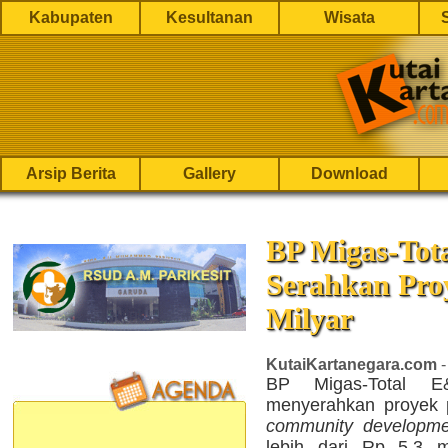
Kabupaten
Kesultanan
Wisata
Arsip Berita
Gallery
Download
BP Migas-Tot
Serahkan Pro
Milyar
KutaiKartanegara.com
-
BP Migas-Total E
menyerahkan proyek 
community developme
lebih dari Rp 5,3 m