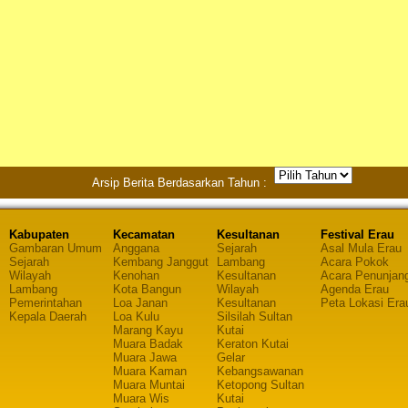
Arsip Berita Berdasarkan Tahun :
Kabupaten
Kecamatan
Kesultanan
Festival Erau
Gambaran Umum
Anggana
Sejarah
Asal Mula Erau
Sejarah
Kembang Janggut
Lambang
Acara Pokok
Wilayah
Kenohan
Kesultanan
Acara Penunjan
Lambang
Kota Bangun
Wilayah
Agenda Erau
Pemerintahan
Loa Janan
Kesultanan
Peta Lokasi Era
Kepala Daerah
Loa Kulu
Silsilah Sultan
Marang Kayu
Kutai
Muara Badak
Keraton Kutai
Muara Jawa
Gelar
Muara Kaman
Kebangsawanan
Muara Muntai
Ketopong Sultan
Muara Wis
Kutai