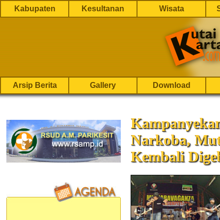
Kabupaten
Kesultanan
Wisata
Arsip Berita
Gallery
Download
Kampanyekan 
Narkoba, Mut
Kembali Dige