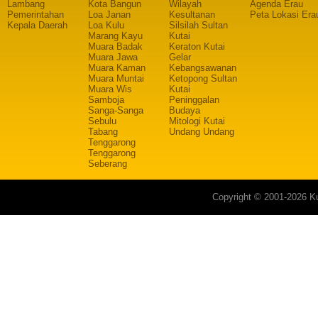
Lambang
Kota Bangun
Wilayah
Agenda Erau
Pemerintahan
Loa Janan
Kesultanan
Peta Lokasi Era
Kepala Daerah
Loa Kulu
Silsilah Sultan
Marang Kayu
Kutai
Muara Badak
Keraton Kutai
Muara Jawa
Gelar
Muara Kaman
Kebangsawanan
Muara Muntai
Ketopong Sultan
Muara Wis
Kutai
Samboja
Peninggalan
Sanga-Sanga
Budaya
Sebulu
Mitologi Kutai
Tabang
Undang Undang
Tenggarong
Tenggarong
Seberang
Copyright © 2001-2026 Ku