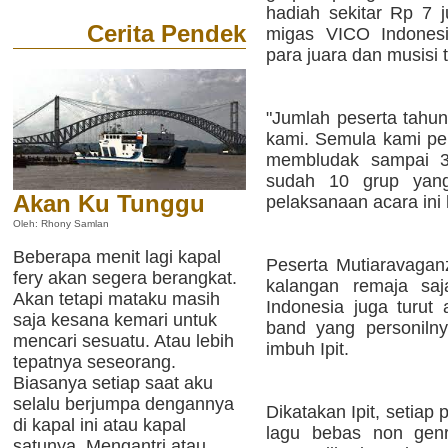
hadiah sekitar Rp 7 
Cerita Pendek
migas VICO Indonesi
para juara dan musisi t
"Jumlah peserta tahun 
kami. Semula kami per
membludak sampai 35
sudah 10 grup yang
Akan Ku Tunggu
pelaksanaan acara ini 
Oleh: Rhony Samlan
Beberapa menit lagi kapal
Peserta Mutiaravaganza
fery akan segera berangkat.
kalangan remaja saj
Akan tetapi mataku masih
Indonesia juga turut
saja kesana kemari untuk
band yang personiln
mencari sesuatu. Atau lebih
imbuh Ipit.
tepatnya seseorang.
Biasanya setiap saat aku
selalu berjumpa dengannya
Dikatakan Ipit, setia
di kapal ini atau kapal
lagu bebas non genr
satunya. Mengantri atau