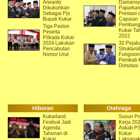
Arwanto
Damansy
Dikukuhkan
Paparka
Sebagai Pjs
Prestasi 
Bupati Kukar
Capaian
Pembang
Tiga Paslon
Kukar Ta
Peserta
2022
Pilkada Kukar
2024 Lakukan
32 Pejab
Pencabutan
Struktura
Nomor Urut
Fungsion
Pemkab 
Dimutasi
Hiburan
Olahraga
Kukarland
Susun Pr
Festival Jadi
Kerja 202
Agenda
Askab P
Tahunan di
Kukar
Kukar
Laksana