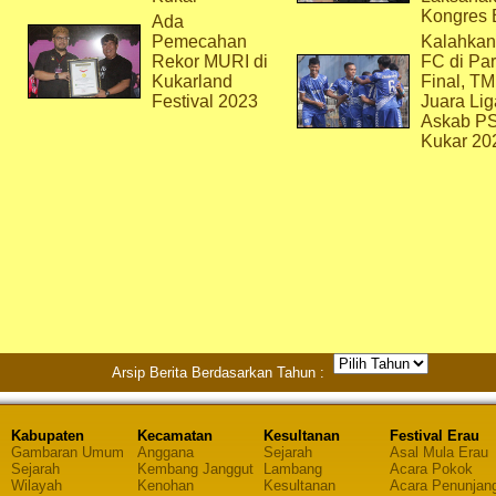
Kongres 
Ada
Pemecahan
Kalahkan
Rekor MURI di
FC di Par
Kukarland
Final, T
Festival 2023
Juara Lig
Askab P
Kukar 20
Arsip Berita Berdasarkan Tahun :
Kabupaten
Kecamatan
Kesultanan
Festival Erau
Gambaran Umum
Anggana
Sejarah
Asal Mula Erau
Sejarah
Kembang Janggut
Lambang
Acara Pokok
Wilayah
Kenohan
Kesultanan
Acara Penunjan