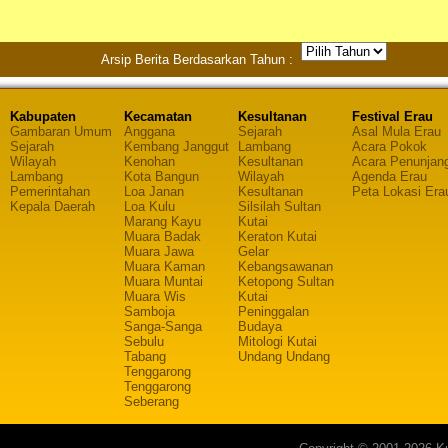
Arsip Berita Berdasarkan Tahun :
Kabupaten
Kecamatan
Kesultanan
Festival Erau
Gambaran Umum
Anggana
Sejarah
Asal Mula Erau
Sejarah
Kembang Janggut
Lambang
Acara Pokok
Wilayah
Kenohan
Kesultanan
Acara Penunjan
Lambang
Kota Bangun
Wilayah
Agenda Erau
Pemerintahan
Loa Janan
Kesultanan
Peta Lokasi Era
Kepala Daerah
Loa Kulu
Silsilah Sultan
Marang Kayu
Kutai
Muara Badak
Keraton Kutai
Muara Jawa
Gelar
Muara Kaman
Kebangsawanan
Muara Muntai
Ketopong Sultan
Muara Wis
Kutai
Samboja
Peninggalan
Sanga-Sanga
Budaya
Sebulu
Mitologi Kutai
Tabang
Undang Undang
Tenggarong
Tenggarong
Seberang