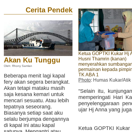
Cerita Pendek
Ketua GOPTKI Kukar Hj 
Akan Ku Tunggu
Husni Thamrin (kanan)
menyerahkan sumbangan 
Oleh: Rhony Samlan
permainan kepada pimpi
TK ABA 1
Beberapa menit lagi kapal
Photo
: Humas Kukar/Atik
fery akan segera berangkat.
Akan tetapi mataku masih
"Selain itu, kunjunga
saja kesana kemari untuk
memperingati Hari Kar
mencari sesuatu. Atau lebih
penyelenggaraan pend
tepatnya seseorang.
ujar Hj Anna yang juga 
Biasanya setiap saat aku
selalu berjumpa dengannya
di kapal ini atau kapal
Ketua GOPTKI Kukar 
satunya. Mengantri atau