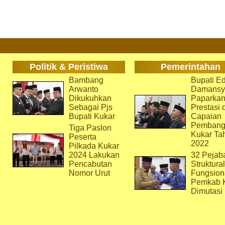
Politik & Peristiwa
Pemerintahan
Bambang
Bupati Ed
Arwanto
Damansy
Dikukuhkan
Paparka
Sebagai Pjs
Prestasi 
Bupati Kukar
Capaian
Pembang
Tiga Paslon
Kukar Ta
Peserta
2022
Pilkada Kukar
2024 Lakukan
32 Pejab
Pencabutan
Struktura
Nomor Urut
Fungsion
Pemkab 
Dimutasi