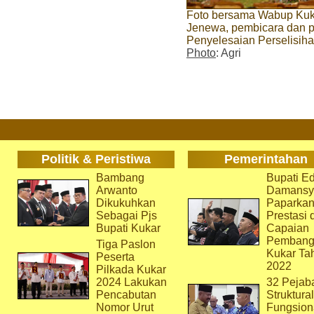
Foto bersama Wabup Kuka
Jenewa, pembicara dan 
Penyelesaian Perselisiha
Photo
: Agri
Politik & Peristiwa
Pemerintahan
Bambang
Bupati Ed
Arwanto
Damansy
Dikukuhkan
Paparka
Sebagai Pjs
Prestasi 
Bupati Kukar
Capaian
Pembang
Tiga Paslon
Kukar Ta
Peserta
2022
Pilkada Kukar
2024 Lakukan
32 Pejab
Pencabutan
Struktura
Nomor Urut
Fungsion