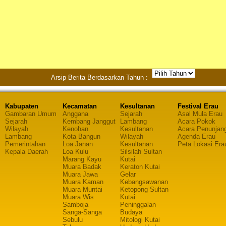
Arsip Berita Berdasarkan Tahun :
Kabupaten
Kecamatan
Kesultanan
Festival Erau
Gambaran Umum
Anggana
Sejarah
Asal Mula Erau
Sejarah
Kembang Janggut
Lambang
Acara Pokok
Wilayah
Kenohan
Kesultanan
Acara Penunjan
Lambang
Kota Bangun
Wilayah
Agenda Erau
Pemerintahan
Loa Janan
Kesultanan
Peta Lokasi Era
Kepala Daerah
Loa Kulu
Silsilah Sultan
Marang Kayu
Kutai
Muara Badak
Keraton Kutai
Muara Jawa
Gelar
Muara Kaman
Kebangsawanan
Muara Muntai
Ketopong Sultan
Muara Wis
Kutai
Samboja
Peninggalan
Sanga-Sanga
Budaya
Sebulu
Mitologi Kutai