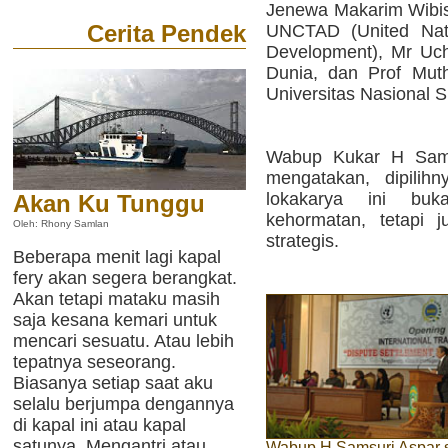
Jenewa Makarim Wibis
Cerita Pendek
UNCTAD (United Nat
Development), Mr Uc
Dunia, dan Prof Mut
Universitas Nasional S
Wabup Kukar H Sams
mengatakan, dipilih
lokakarya ini bu
Akan Ku Tunggu
kehormatan, tetapi j
Oleh: Rhony Samlan
strategis.
Beberapa menit lagi kapal
fery akan segera berangkat.
Akan tetapi mataku masih
saja kesana kemari untuk
mencari sesuatu. Atau lebih
tepatnya seseorang.
Biasanya setiap saat aku
selalu berjumpa dengannya
di kapal ini atau kapal
satunya. Mengantri atau
Wabup H Samsuri Aspar 