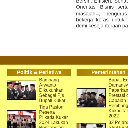
Bersih, Effisien, Sehat
Orientasi Bisnis ser
masalah--, penguru
bekerja keras untuk 
demi kesejahteraan pa
Politik & Peristiwa
Pemerintahan
Bambang
Bupati Ed
Arwanto
Damansy
Dikukuhkan
Paparka
Sebagai Pjs
Prestasi 
Bupati Kukar
Capaian
Pembang
Tiga Paslon
Kukar Ta
Peserta
2022
Pilkada Kukar
2024 Lakukan
32 Pejab
Pencabutan
Struktura