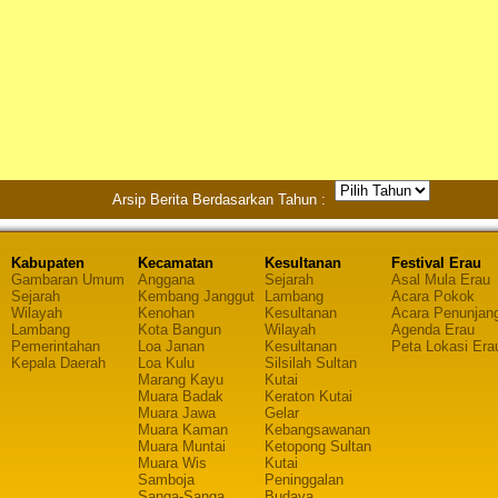
Arsip Berita Berdasarkan Tahun :
Kabupaten
Kecamatan
Kesultanan
Festival Erau
Gambaran Umum
Anggana
Sejarah
Asal Mula Erau
Sejarah
Kembang Janggut
Lambang
Acara Pokok
Wilayah
Kenohan
Kesultanan
Acara Penunjan
Lambang
Kota Bangun
Wilayah
Agenda Erau
Pemerintahan
Loa Janan
Kesultanan
Peta Lokasi Era
Kepala Daerah
Loa Kulu
Silsilah Sultan
Marang Kayu
Kutai
Muara Badak
Keraton Kutai
Muara Jawa
Gelar
Muara Kaman
Kebangsawanan
Muara Muntai
Ketopong Sultan
Muara Wis
Kutai
Samboja
Peninggalan
Sanga-Sanga
Budaya