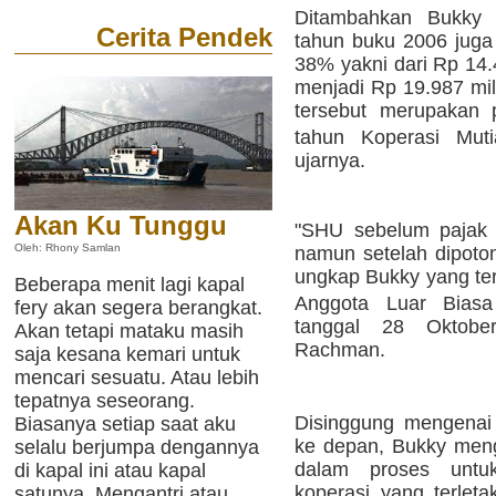
Ditambahkan Bukky I
Cerita Pendek
tahun buku 2006 juga
38% yakni dari Rp 14.
menjadi Rp 19.987 mil
tersebut merupakan 
tahun Koperasi Mut
ujarnya.
Akan Ku Tunggu
"SHU sebelum pajak 
Oleh: Rhony Samlan
namun setelah dipoton
ungkap Bukky yang ter
Beberapa menit lagi kapal
Anggota Luar Bias
fery akan segera berangkat.
tanggal 28 Oktobe
Akan tetapi mataku masih
Rachman.
saja kesana kemari untuk
mencari sesuatu. Atau lebih
tepatnya seseorang.
Disinggung mengenai
Biasanya setiap saat aku
ke depan, Bukky men
selalu berjumpa dengannya
dalam proses untu
di kapal ini atau kapal
koperasi yang terlet
satunya. Mengantri atau