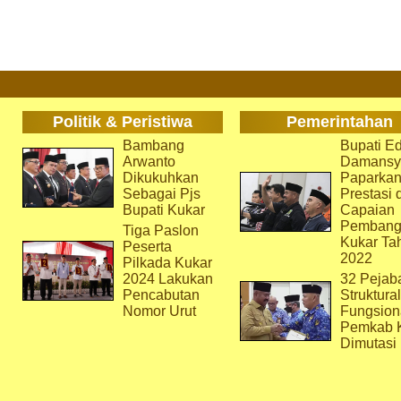
Politik & Peristiwa
Pemerintahan
Bambang
Bupati Ed
Arwanto
Damansy
Dikukuhkan
Paparka
Sebagai Pjs
Prestasi 
Bupati Kukar
Capaian
Pembang
Tiga Paslon
Kukar Ta
Peserta
2022
Pilkada Kukar
2024 Lakukan
32 Pejab
Pencabutan
Struktura
Nomor Urut
Fungsion
Pemkab 
Dimutasi