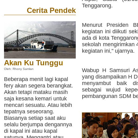
Tenggarong.
Cerita Pendek
Menurut Presiden BE
kegiatan ini diikuti se
ada di kota Tenggaron
sekolah mengirimkan 4
kegiatan ini," ujarnya.
Akan Ku Tunggu
Wabup H Samsuri Asp
Oleh: Rhony Samlan
yang disampaikan H 
Beberapa menit lagi kapal
menyambut baik dis
fery akan segera berangkat.
sebagai wujud keped
Akan tetapi mataku masih
pembangunan SDM berk
saja kesana kemari untuk
mencari sesuatu. Atau lebih
tepatnya seseorang.
Biasanya setiap saat aku
selalu berjumpa dengannya
di kapal ini atau kapal
satunya. Mengantri atau