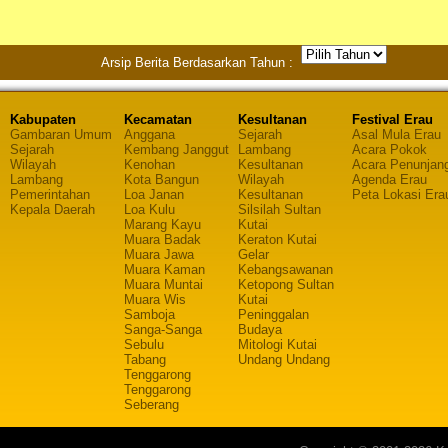
Arsip Berita Berdasarkan Tahun :
Kabupaten
Kecamatan
Kesultanan
Festival Erau
Gambaran Umum
Anggana
Sejarah
Asal Mula Erau
Sejarah
Kembang Janggut
Lambang
Acara Pokok
Wilayah
Kenohan
Kesultanan
Acara Penunjan
Lambang
Kota Bangun
Wilayah
Agenda Erau
Pemerintahan
Loa Janan
Kesultanan
Peta Lokasi Era
Kepala Daerah
Loa Kulu
Silsilah Sultan
Marang Kayu
Kutai
Muara Badak
Keraton Kutai
Muara Jawa
Gelar
Muara Kaman
Kebangsawanan
Muara Muntai
Ketopong Sultan
Muara Wis
Kutai
Samboja
Peninggalan
Sanga-Sanga
Budaya
Sebulu
Mitologi Kutai
Tabang
Undang Undang
Tenggarong
Tenggarong
Seberang