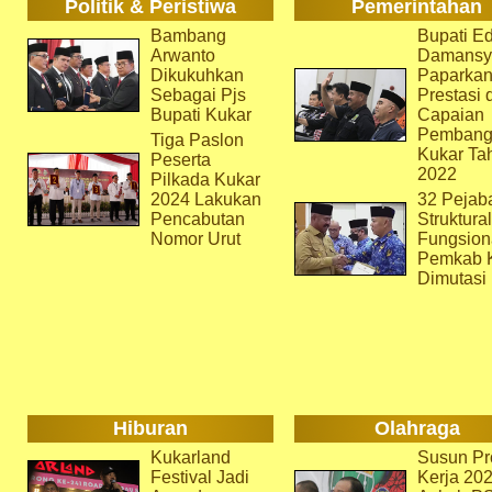
Politik & Peristiwa
Pemerintahan
Bambang
Bupati Ed
Arwanto
Damansy
Dikukuhkan
Paparka
Sebagai Pjs
Prestasi 
Bupati Kukar
Capaian
Pembang
Tiga Paslon
Kukar Ta
Peserta
2022
Pilkada Kukar
2024 Lakukan
32 Pejab
Pencabutan
Struktura
Nomor Urut
Fungsion
Pemkab 
Dimutasi
Hiburan
Olahraga
Kukarland
Susun Pr
Festival Jadi
Kerja 202