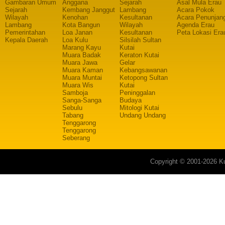
Gambaran Umum
Anggana
Sejarah
Asal Mula Erau
Sejarah
Kembang Janggut
Lambang
Acara Pokok
Wilayah
Kenohan
Kesultanan
Acara Penunjan
Lambang
Kota Bangun
Wilayah
Agenda Erau
Pemerintahan
Loa Janan
Kesultanan
Peta Lokasi Era
Kepala Daerah
Loa Kulu
Silsilah Sultan
Marang Kayu
Kutai
Muara Badak
Keraton Kutai
Muara Jawa
Gelar
Muara Kaman
Kebangsawanan
Muara Muntai
Ketopong Sultan
Muara Wis
Kutai
Samboja
Peninggalan
Sanga-Sanga
Budaya
Sebulu
Mitologi Kutai
Tabang
Undang Undang
Tenggarong
Tenggarong
Seberang
Copyright © 2001-2026 Ku