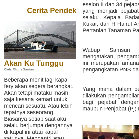
eselon II dan 34 pejaba
Cerita Pendek
yang menjadi pejabat 
selaku Kepala Bad
Kukar, dan H Hairul A
Pertanian Tanaman Pa
Wabup Samsuri 
mengatakan, pengambi
Akan Ku Tunggu
ini merupakan amana
pengangkatan PNS dala
Oleh: Rhony Samlan
Beberapa menit lagi kapal
fery akan segera berangkat.
Yang mana dalam per
Akan tetapi mataku masih
dilakukan pengambila
saja kesana kemari untuk
bagi pejabat dengan
mencari sesuatu. Atau lebih
maupun Penjabat (Pj) m
tepatnya seseorang.
Biasanya setiap saat aku
selalu berjumpa dengannya
di kapal ini atau kapal
satunya. Mengantri atau