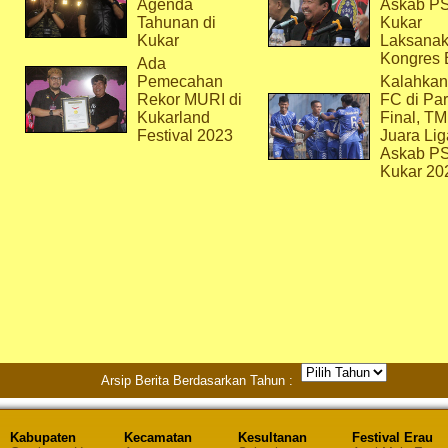
Agenda
Askab P
Tahunan di
Kukar
Kukar
Laksana
Kongres 
Ada
Pemecahan
Kalahkan
Rekor MURI di
FC di Par
Kukarland
Final, T
Festival 2023
Juara Lig
Askab P
Kukar 20
Arsip Berita Berdasarkan Tahun :
Kabupaten
Kecamatan
Kesultanan
Festival Erau