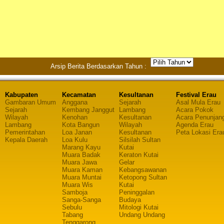
Arsip Berita Berdasarkan Tahun :
Kabupaten
Kecamatan
Kesultanan
Festival Erau
Gambaran Umum
Anggana
Sejarah
Asal Mula Erau
Sejarah
Kembang Janggut
Lambang
Acara Pokok
Wilayah
Kenohan
Kesultanan
Acara Penunjan
Lambang
Kota Bangun
Wilayah
Agenda Erau
Pemerintahan
Loa Janan
Kesultanan
Peta Lokasi Era
Kepala Daerah
Loa Kulu
Silsilah Sultan
Marang Kayu
Kutai
Muara Badak
Keraton Kutai
Muara Jawa
Gelar
Muara Kaman
Kebangsawanan
Muara Muntai
Ketopong Sultan
Muara Wis
Kutai
Samboja
Peninggalan
Sanga-Sanga
Budaya
Sebulu
Mitologi Kutai
Tabang
Undang Undang
Tenggarong