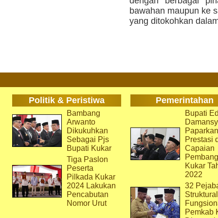
dengan berbagai pih
bawahan maupun ke sa
yang ditokohkan dalam
Politik & Peristiwa
Pemerintahan
Bambang
Bupati Ed
Arwanto
Damansy
Dikukuhkan
Paparka
Sebagai Pjs
Prestasi 
Bupati Kukar
Capaian
Pembang
Tiga Paslon
Kukar Ta
Peserta
2022
Pilkada Kukar
2024 Lakukan
32 Pejab
Pencabutan
Struktura
Nomor Urut
Fungsion
Pemkab 