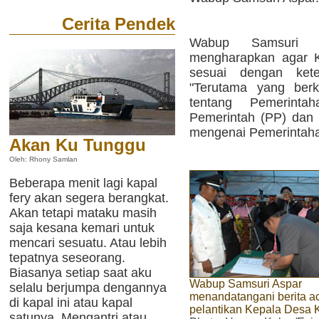
Cerita Pendek
Wabup Samsuri 
mengharapkan agar K
sesuai dengan kete
"Terutama yang ber
tentang Pemerinta
Pemerintah (PP) dan 
mengenai Pemerintaha
Akan Ku Tunggu
Oleh: Rhony Samlan
Beberapa menit lagi kapal
fery akan segera berangkat.
Akan tetapi mataku masih
saja kesana kemari untuk
mencari sesuatu. Atau lebih
tepatnya seseorang.
Biasanya setiap saat aku
Wabup Samsuri Aspar
selalu berjumpa dengannya
menandatangani berita a
di kapal ini atau kapal
pelantikan Kepala Desa 
satunya. Mengantri atau