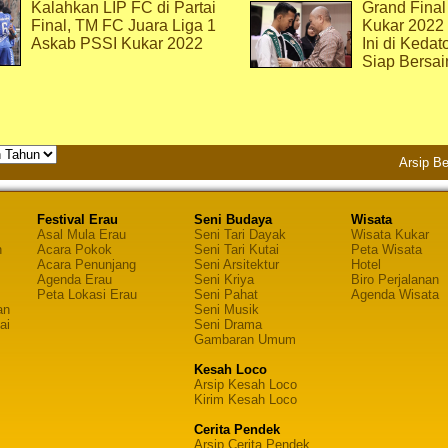
Kalahkan LIP FC di Partai
Grand Final
Final, TM FC Juara Liga 1
Kukar 2022
Askab PSSI Kukar 2022
Ini di Kedat
Siap Bersai
Arsip Be
Festival Erau
Seni Budaya
Wisata
Asal Mula Erau
Seni Tari Dayak
Wisata Kukar
n
Acara Pokok
Seni Tari Kutai
Peta Wisata
Acara Penunjang
Seni Arsitektur
Hotel
Agenda Erau
Seni Kriya
Biro Perjalanan
Peta Lokasi Erau
Seni Pahat
Agenda Wisata
an
Seni Musik
ai
Seni Drama
Gambaran Umum
Kesah Loco
Arsip Kesah Loco
Kirim Kesah Loco
Cerita Pendek
Arsip Cerita Pendek