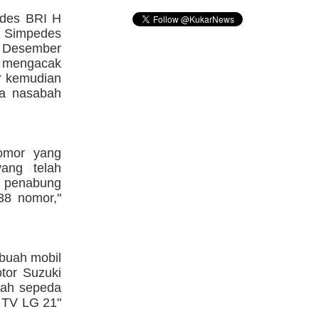
edes BRI H
 Simpedes
ga Desember
n mengacak
r kemudian
ra nasabah
omor yang
ang telah
g penabung
38 nomor,"
 buah mobil
tor Suzuki
uah sepeda
 TV LG 21"