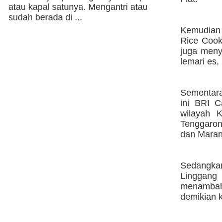
atau kapal satunya. Mengantri atau
sudah berada di ...
Kemudian 
Rice Cooke
juga meny
lemari es,
Sementara
ini BRI C
wilayah 
Tenggaron
dan Maran
Sedangkan
Linggang
menambah 
demikian k