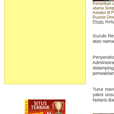
Penarikan 
utama Simp
Asisten III
Ruznie Oms 
Photo:
Bett
Suzuki Re
atas nama
Penyeraha
Administ
didamping
perwakila
Turut men
yakni uns
Notaris Ba