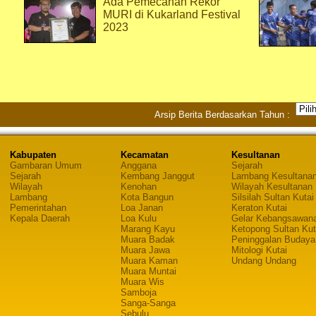
Ada Pemecahan Rekor
MURI di Kukarland Festival
2023
Arsip Berita Berdasarkan Tahun :
Kabupaten
Kecamatan
Kesultanan
Gambaran Umum
Anggana
Sejarah
Sejarah
Kembang Janggut
Lambang Kesultana
Wilayah
Kenohan
Wilayah Kesultanan
Lambang
Kota Bangun
Silsilah Sultan Kutai
Pemerintahan
Loa Janan
Keraton Kutai
Kepala Daerah
Loa Kulu
Gelar Kebangsawan
Marang Kayu
Ketopong Sultan Kut
Muara Badak
Peninggalan Budaya
Muara Jawa
Mitologi Kutai
Muara Kaman
Undang Undang
Muara Muntai
Muara Wis
Samboja
Sanga-Sanga
Sebulu