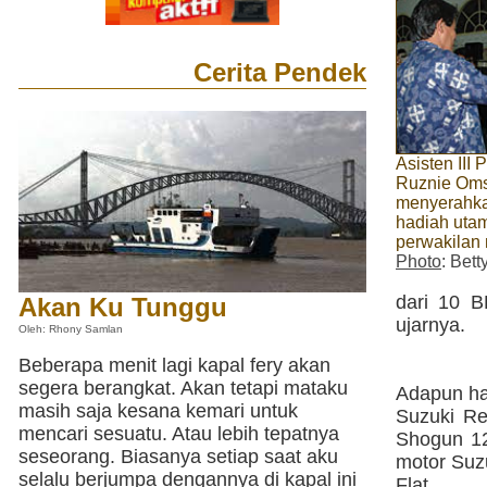
Cerita Pendek
Asisten III
Ruznie Oms
menyerahka
hadiah uta
perwakilan
Photo
: Bett
dari 10 B
Akan Ku Tunggu
ujarnya.
Oleh: Rhony Samlan
Beberapa menit lagi kapal fery akan
segera berangkat. Akan tetapi mataku
Adapun had
masih saja kesana kemari untuk
Suzuki R
mencari sesuatu. Atau lebih tepatnya
Shogun 1
seseorang. Biasanya setiap saat aku
motor Suz
selalu berjumpa dengannya di kapal ini
Flat.