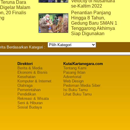
Velocity of Nusantara
 Teruna Dara
se-Kaltim 2022
 Digelar Malam
on, 20 Finalis
Penantian Panjang
ng
Hingga 8 Tahun,
Gedung Baru SMAN 1
Tenggarong Akhirnya
Siap Digunakan
rita Berdasarkan Kategori :
Direktori
KutaiKartanegara.com
Berita & Media
Tentang Kami
Ekonomi & Bisnis
Pasang Iklan
Kesehatan
Advertorial
Komputer & Internet
Web Design
Olahraga
Pedoman Media Siber
Pemerintahan
Isi Buku Tamu
Pendidikan
Lihat Buku Tamu
Rekreasi & Wisata
Seni & Hiburan
Sosial Budaya