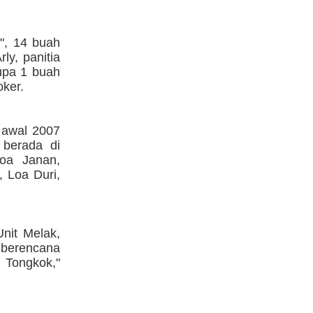
", 14 buah
ly, panitia
upa 1 buah
oker.
 awal 2007
 berada di
Loa Janan,
 Loa Duri,
nit Melak,
berencana
 Tongkok,"