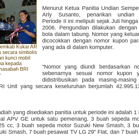
Menurut Ketua Panitia Undian Semp
Arly Susanto, penarikan undian
Periode II ini meliputi sejak Juli hing
2006. Pengundian dilakukan denga
bola dalam tabung. Nomor yang kelua
dicocokkan dengan nomor kupon pa
yang ada di dalam komputer.
 Pemkab Kukar AR
 secara simbolis
n kunci mobil
ma kepada
"Nomor yang diundi berdasarkan n
 nasabah BRI
sebenarnya sesuai nomor kupon y
y
didistribusikan pada masing-masin
RI Unit yang secara keseluruhan berjumlah 42.995.1
iah yang disediakan panitia untuk periode ini adalah 1
eal APV GE untuk satu pemenang, 3 buah sepeda mo
25 cc, 3 buah sepeda motor Suzuki New Smash, 3 b
uki Smash, 7 buah pesawat TV LG 29" Flat, dan 7 buah