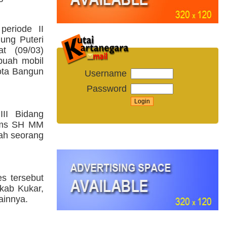
periode II
ung Puteri
t (09/03)
buah mobil
ota Bangun
Username
Password
III Bidang
 Oms SH MM
ah seorang
s tersebut
kab Kukar,
ainnya.