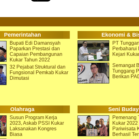
Pemerintahan
Ekonomi & Bi
Bupati Edi Damansyah
PT Tunggan
Paparkan Prestasi dan
Perbaharu
Capaian Pembangunan
Kejari Kuka
Kukar Tahun 2022
Semangat B
32 Pejabat Struktural dan
Tunggang P
Fungsional Pemkab Kukar
Berikan PA
Dimutasi
Olahraga
Seni Buday
Susun Program Kerja
Pemenang T
2023, Askab PSSI Kukar
Kukar 2022 
Laksanakan Kongres
Pariwisata 
Biasa
Berhasil Ter