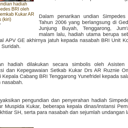
undian hadiah
edes BRI oleh
 Pemkab Kukar AR
Dalam penarikan undian Simpedes 
(kiri)
Tahun 2006 yang berlangsung di Ged
y
Junjung Buyah, Tenggarong, Jum'a
malam lalu, hadiah utama berupa se
al APV GE akhirnya jatuh kepada nasabah BRI Unit K
 Suridah.
n hadiah dilakukan secara simbolis oleh Asisten 
rasi dan Kepegawaian Setkab Kukar Drs AR Ruznie
i Kepala Cabang BRI Tenggarong Yunefridel kepada sal
n nasabah.
yaksikan pengundian dan penyerahan hadiah Simpede
ur Muspida Kukar, beberapa kepala dinas/instansi Pem
khtiar SH, serta para nasabah dan sejumlah undangan l