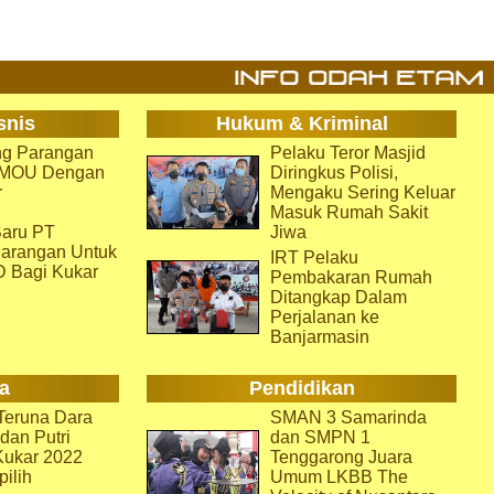
snis
Hukum & Kriminal
g Parangan
Pelaku Teror Masjid
i MOU Dengan
Diringkus Polisi,
r
Mengaku Sering Keluar
Masuk Rumah Sakit
aru PT
Jiwa
arangan Untuk
IRT Pelaku
D Bagi Kukar
Pembakaran Rumah
Ditangkap Dalam
Perjalanan ke
Banjarmasin
a
Pendidikan
eruna Dara
SMAN 3 Samarinda
dan Putri
dan SMPN 1
Kukar 2022
Tenggarong Juara
pilih
Umum LKBB The