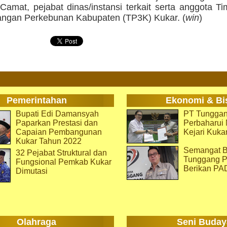
Camat, pejabat dinas/instansi terkait serta anggota 
gan Perkebunan Kabupaten (TP3K) Kukar. (
win
)
Pemerintahan
Ekonomi & Bi
Bupati Edi Damansyah
PT Tunggan
Paparkan Prestasi dan
Perbaharu
Capaian Pembangunan
Kejari Kuka
Kukar Tahun 2022
Semangat B
32 Pejabat Struktural dan
Tunggang P
Fungsional Pemkab Kukar
Berikan PA
Dimutasi
Olahraga
Seni Buday