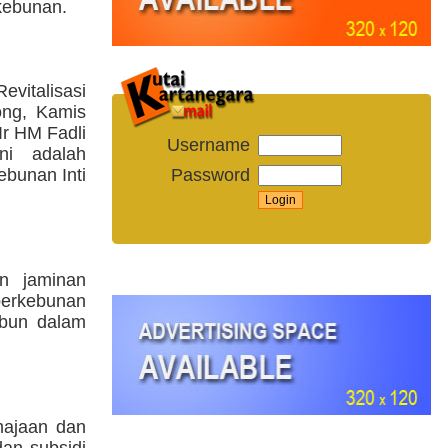
kebunan.
italisasi
ong, Kamis
Ir HM Fadli
Username
ni adalah
Password
ebunan Inti
an jaminan
perkebunan
ebun dalam
majaan dan