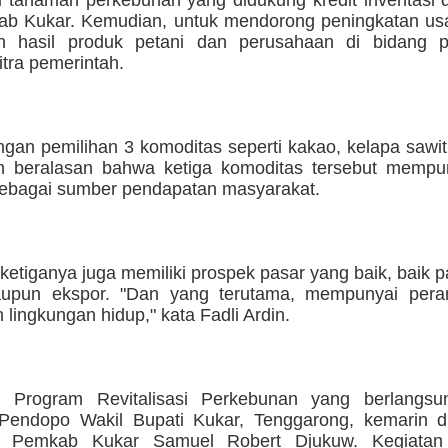
si tanaman perkebunan yang didukung kredit inventasi 
ab Kukar. Kemudian, untuk mendorong peningkatan us
n hasil produk petani dan perusahaan di bidang 
tra pemerintah.
ngan pemilihan 3 komoditas seperti kakao, kelapa sawit
in beralasan bahwa ketiga komoditas tersebut mempu
 sebagai sumber pendapatan masyarakat.
, ketiganya juga memiliki prospek pasar yang baik, baik 
aupun ekspor. "Dan yang terutama, mempunyai per
n lingkungan hidup," kata Fadli Ardin.
si Program Revitalisasi Perkebunan yang berlangs
 Pendopo Wakil Bupati Kukar, Tenggarong, kemarin d
II Pemkab Kukar Samuel Robert Djukuw. Kegiatan i