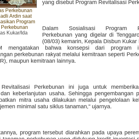
yang disebut Program Revitalisasi Per
as Perkebunan
dli Ardin saat
sasikan Program
i Perkebunan
Dalam Sosialisasi Program Rev
s Kukar/Ida
Perkebunan yang digelar di Tenggar
(08/03) kemarin, Kepala Disbun Kukar 
M mengatakan bahwa konsepsi dari program i
gan perkebunan rakyat melalui kemitraan seperti Perk
IR), maupun kemitraan lainnya.
 Revitalisasi Perkebunan ini juga untuk memberik
 dan keberlanjutan usaha. Sehingga pengembangan 
batkan mitra usaha dilakukan melalui pengelolaan k
emen minimal satu siklus tanaman," ujarnya.
annya, program tersebut diarahkan pada upaya pere