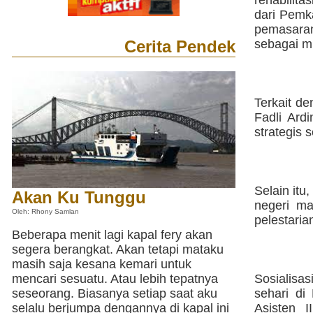
rehabilita
dari Pemk
pemasara
Cerita Pendek
sebagai mi
Terkait de
Fadli Ard
strategis
Selain itu
Akan Ku Tunggu
negeri m
Oleh: Rhony Samlan
pelestaria
Beberapa menit lagi kapal fery akan
segera berangkat. Akan tetapi mataku
masih saja kesana kemari untuk
mencari sesuatu. Atau lebih tepatnya
Sosialisa
seseorang. Biasanya setiap saat aku
sehari di
selalu berjumpa dengannya di kapal ini
Asisten 