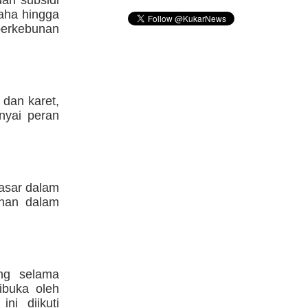
dan subsidi
aha hingga
perkebunan
 dan karet,
nyai peran
pasar dalam
anan dalam
ung selama
ibuka oleh
ni diikuti