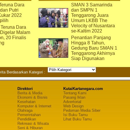
eruna Dara
SMAN 3 Samarinda
dan Putri
dan SMPN 1
Kukar 2022
Tenggarong Juara
pilih
Umum LKBB The
Velocity of Nusantara
 Teruna Dara
se-Kaltim 2022
 Digelar Malam
on, 20 Finalis
Penantian Panjang
ng
Hingga 8 Tahun,
Gedung Baru SMAN 1
Tenggarong Akhirnya
Siap Digunakan
rita Berdasarkan Kategori :
Direktori
KutaiKartanegara.com
Berita & Media
Tentang Kami
Ekonomi & Bisnis
Pasang Iklan
Kesehatan
Advertorial
Komputer & Internet
Web Design
Olahraga
Pedoman Media Siber
Pemerintahan
Isi Buku Tamu
Pendidikan
Lihat Buku Tamu
Rekreasi & Wisata
Seni & Hiburan