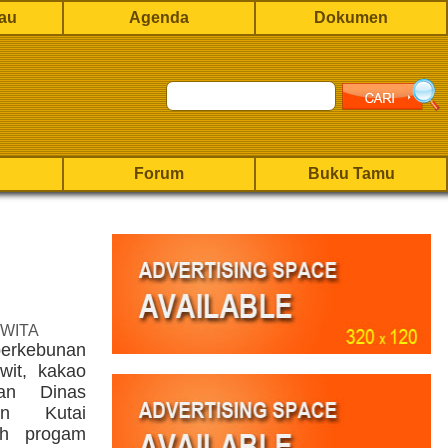
rau
Agenda
Dokumen
Forum
Buku Tamu
 WITA
erkebunan
wit, kakao
an Dinas
en Kutai
ah progam