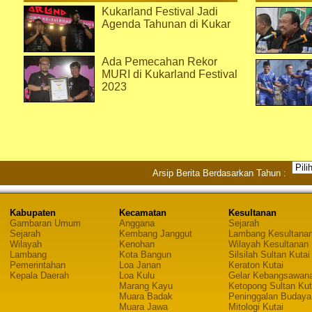
Kukarland Festival Jadi
Agenda Tahunan di Kukar
Ada Pemecahan Rekor
MURI di Kukarland Festival
2023
Arsip Berita Berdasarkan Tahun :
Kabupaten
Kecamatan
Kesultanan
Gambaran Umum
Anggana
Sejarah
Sejarah
Kembang Janggut
Lambang Kesultana
Wilayah
Kenohan
Wilayah Kesultanan
Lambang
Kota Bangun
Silsilah Sultan Kutai
Pemerintahan
Loa Janan
Keraton Kutai
Kepala Daerah
Loa Kulu
Gelar Kebangsawan
Marang Kayu
Ketopong Sultan Kut
Muara Badak
Peninggalan Budaya
Muara Jawa
Mitologi Kutai