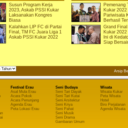
Susun Program Kerja
Pemenang T
2023, Askab PSSI Kukar
Kukar 2022 
Laksanakan Kongres
Pariwisata 
Biasa
Berhasil Ter
Kalahkan LIP FC di Partai
Grand Final
Final, TM FC Juara Liga 1
Kukar 2022
Askab PSSI Kukar 2022
Ini di Kedat
Siap Bersai
Arsip Be
Festival Erau
Seni Budaya
Wisata
Asal Mula Erau
Seni Tari Dayak
Wisata Kukar
n
Acara Pokok
Seni Tari Kutai
Peta Wisata
Acara Penunjang
Seni Arsitektur
Hotel
Agenda Erau
Seni Kriya
Biro Perjalanan
Peta Lokasi Erau
Seni Pahat
Agenda Wisata
an
Seni Musik
ai
Seni Drama
Gambaran Umum