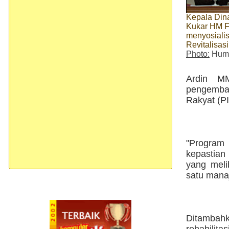
Kepala Din
Kukar HM Fa
menyosiali
Revitalisas
Photo:
Huma
Ardin M
pengemban
Rakyat (P
"Program
kepastian
yang meli
satu manaj
Ditambahk