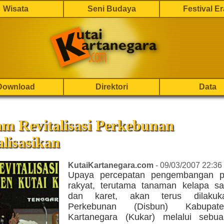
Wisata
Seni Budaya
Festival E
Download
Direktori
Data
m Revitalisasi Perkebunan
alisasikan
KutaiKartanegara.com
- 09/03/2007 22:36
Upaya percepatan pengembangan p
rakyat, terutama tanaman kelapa sa
dan karet, akan terus dilakuk
Perkebunan (Disbun) Kabupat
Kartanegara (Kukar) melalui sebu