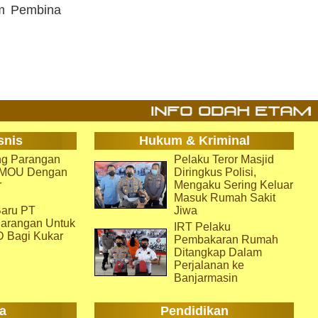
Tim Pembina
snis
Hukum & Kriminal
g Parangan
Pelaku Teror Masjid
i MOU Dengan
Diringkus Polisi,
r
Mengaku Sering Keluar
Masuk Rumah Sakit
aru PT
Jiwa
arangan Untuk
IRT Pelaku
D Bagi Kukar
Pembakaran Rumah
Ditangkap Dalam
Perjalanan ke
Banjarmasin
a
Pendidikan