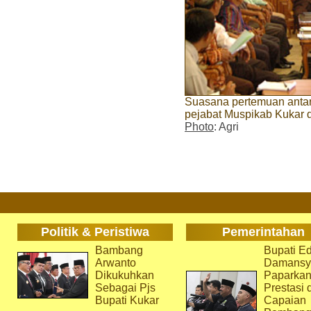
Suasana pertemuan anta
pejabat Muspikab Kukar d
Photo
: Agri
Politik & Peristiwa
Pemerintahan
Bambang
Bupati Ed
Arwanto
Damansy
Dikukuhkan
Paparka
Sebagai Pjs
Prestasi 
Bupati Kukar
Capaian