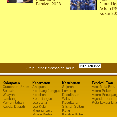
Festival 2023
Juara Lig
Askab P
Kukar 20
Arsip Berita Berdasarkan Tahun :
Kabupaten
Kecamatan
Kesultanan
Festival Erau
Gambaran Umum
Anggana
Sejarah
Asal Mula Erau
Sejarah
Kembang Janggut
Lambang
Acara Pokok
Wilayah
Kenohan
Kesultanan
Acara Penunjan
Lambang
Kota Bangun
Wilayah
Agenda Erau
Pemerintahan
Loa Janan
Kesultanan
Peta Lokasi Era
Kepala Daerah
Loa Kulu
Silsilah Sultan
Marang Kayu
Kutai
Muara Badak
Keraton Kutai