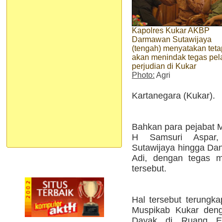
Kapolres Kukar AKBP
Darmawan Sutawijaya
(tengah) menyatakan teta
akan menindak tegas pel
perjudian di Kukar
Photo:
Agri
Kartanegara (Kukar).
Bahkan para pejabat M
H Samsuri Aspar
Sutawijaya hingga Da
Adi, dengan tegas m
tersebut.
Hal tersebut terungka
Muspikab Kukar deng
Dayak di Ruang Eks