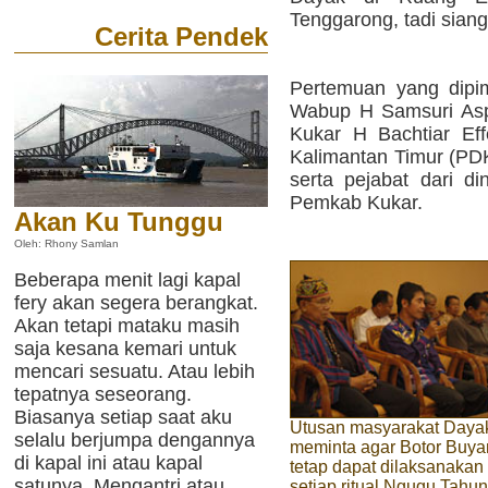
Tenggarong, tadi siang
Cerita Pendek
Pertemuan yang dipim
Wabup H Samsuri Aspa
Kukar H Bachtiar Ef
Kalimantan Timur (PD
serta pejabat dari din
Pemkab Kukar.
Akan Ku Tunggu
Oleh: Rhony Samlan
Beberapa menit lagi kapal
fery akan segera berangkat.
Akan tetapi mataku masih
saja kesana kemari untuk
mencari sesuatu. Atau lebih
tepatnya seseorang.
Biasanya setiap saat aku
Utusan masyarakat Daya
selalu berjumpa dengannya
meminta agar Botor Buy
di kapal ini atau kapal
tetap dapat dilaksanakan
satunya. Mengantri atau
setiap ritual Ngugu Tahun