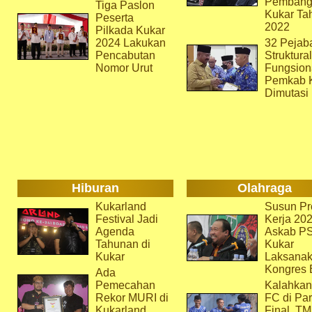
Pembang
Tiga Paslon
Kukar Ta
Peserta
2022
Pilkada Kukar
2024 Lakukan
32 Pejab
Pencabutan
Struktura
Nomor Urut
Fungsion
Pemkab 
Dimutasi
Hiburan
Olahraga
Kukarland
Susun Pr
Festival Jadi
Kerja 202
Agenda
Askab P
Tahunan di
Kukar
Kukar
Laksana
Kongres 
Ada
Pemecahan
Kalahkan
Rekor MURI di
FC di Par
Kukarland
Final, T