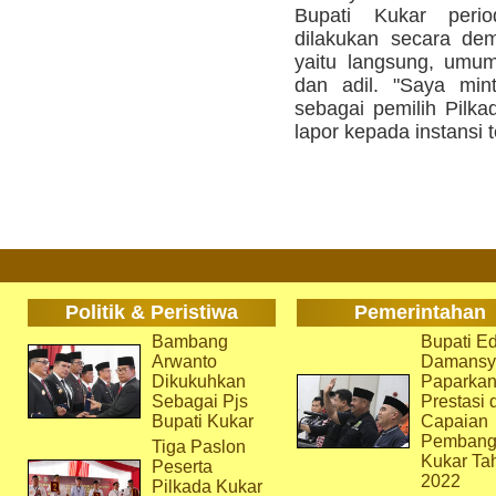
Bupati Kukar peri
dilakukan secara de
yaitu langsung, umum
dan adil. "Saya mint
sebagai pemilih Pilka
lapor kepada instansi t
Politik & Peristiwa
Pemerintahan
Bambang
Bupati Ed
Arwanto
Damansy
Dikukuhkan
Paparka
Sebagai Pjs
Prestasi 
Bupati Kukar
Capaian
Pembang
Tiga Paslon
Kukar Ta
Peserta
2022
Pilkada Kukar