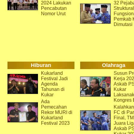
2024 Lakukan
32 Pejab
Pencabutan
Struktura
Nomor Urut
Fungsion
Pemkab 
Dimutasi
Hiburan
Olahraga
Kukarland
Susun Pr
Festival Jadi
Kerja 202
Agenda
Askab P
Tahunan di
Kukar
Kukar
Laksana
Kongres 
Ada
Pemecahan
Kalahkan
Rekor MURI di
FC di Par
Kukarland
Final, T
Festival 2023
Juara Lig
Askab P
Kukar 20