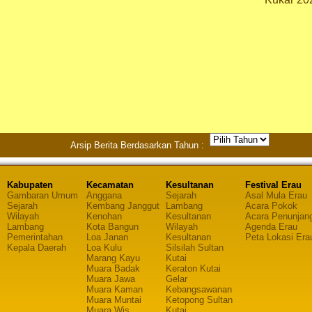
Arsip Berita Berdasarkan Tahun :
Kabupaten
Kecamatan
Kesultanan
Festival Erau
Gambaran Umum
Anggana
Sejarah
Asal Mula Erau
Sejarah
Kembang Janggut
Lambang
Acara Pokok
Wilayah
Kenohan
Kesultanan
Acara Penunjan
Lambang
Kota Bangun
Wilayah
Agenda Erau
Pemerintahan
Loa Janan
Kesultanan
Peta Lokasi Era
Kepala Daerah
Loa Kulu
Silsilah Sultan
Marang Kayu
Kutai
Muara Badak
Keraton Kutai
Muara Jawa
Gelar
Muara Kaman
Kebangsawanan
Muara Muntai
Ketopong Sultan
Muara Wis
Kutai