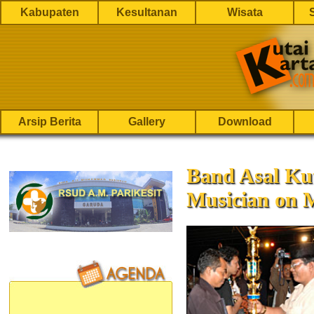
Kabupaten
Kesultanan
Wisata
Arsip Berita
Gallery
Download
Band Asal Ku
Musician on M