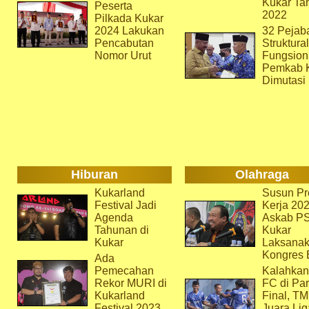
Kukar Ta
Peserta
2022
Pilkada Kukar
2024 Lakukan
32 Pejab
Pencabutan
Struktura
Nomor Urut
Fungsion
Pemkab 
Dimutasi
Hiburan
Olahraga
Kukarland
Susun Pr
Festival Jadi
Kerja 202
Agenda
Askab P
Tahunan di
Kukar
Kukar
Laksana
Kongres 
Ada
Pemecahan
Kalahkan
Rekor MURI di
FC di Par
Kukarland
Final, T
Festival 2023
Juara Lig