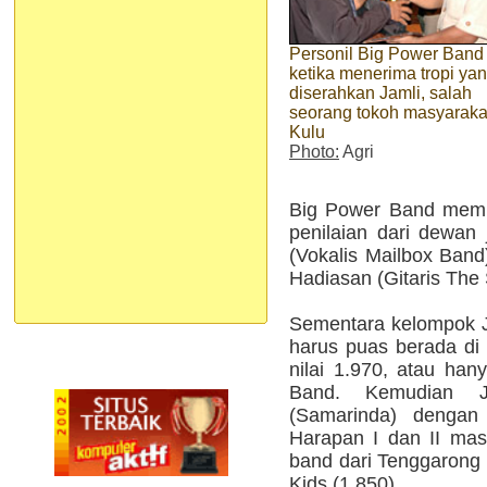
Personil Big Power Band
ketika menerima tropi ya
diserahkan Jamli, salah
seorang tokoh masyaraka
Kulu
Photo:
Agri
Big Power Band memper
penilaian dari dewan 
(Vokalis Mailbox Band
Hadiasan (Gitaris The 
Sementara kelompok 
harus puas berada di 
nilai 1.970, atau han
Band. Kemudian Ju
(Samarinda) dengan 
Harapan I dan II mas
band dari Tenggarong 
Kids (1.850).