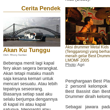
Cerita Pendek
Aksi drummer Metal Kids
Akan Ku Tunggu
(Tenggarong) yang berhas
Oleh: Rhony Samlan
meraih gelar Best Drumm
LMOMF 2005
Beberapa menit lagi kapal
Photo
: Agri
fery akan segera berangkat.
Akan tetapi mataku masih
saja kesana kemari untuk
Penghargaan Best Play
mencari sesuatu. Atau lebih
2 personil kelompok
tepatnya seseorang.
Best Bassist dan Best
Biasanya setiap saat aku
Drummer diraih kelomp
selalu berjumpa dengannya
di kapal ini atau kapal
Sebagai jawara pad
satunya. Mengantri atau