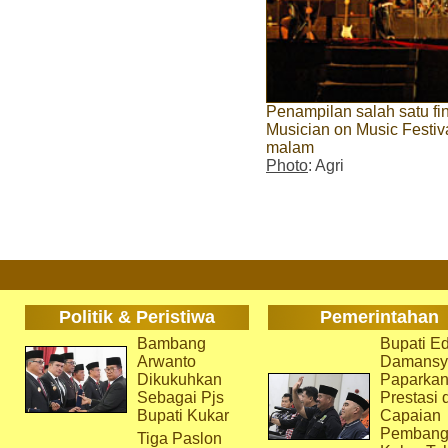
Penampilan salah satu fi
Musician on Music Festiva
malam
Photo
: Agri
Politik & Peristiwa
Pemerintahan
Bambang
Bupati Ed
Arwanto
Damansy
Dikukuhkan
Paparka
Sebagai Pjs
Prestasi 
Bupati Kukar
Capaian
Pembang
Tiga Paslon