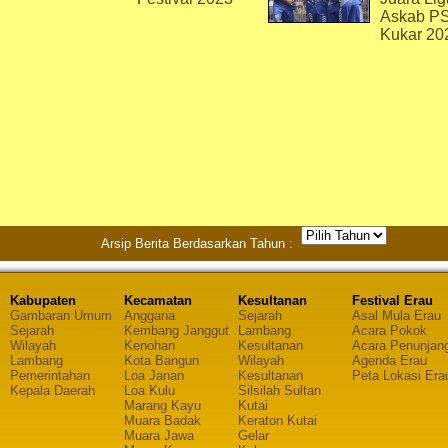
Askab P
Kukar 20
Arsip Berita Berdasarkan Tahun :
Kabupaten
Kecamatan
Kesultanan
Festival Erau
Gambaran Umum
Anggana
Sejarah
Asal Mula Erau
Sejarah
Kembang Janggut
Lambang
Acara Pokok
Wilayah
Kenohan
Kesultanan
Acara Penunjan
Lambang
Kota Bangun
Wilayah
Agenda Erau
Pemerintahan
Loa Janan
Kesultanan
Peta Lokasi Era
Kepala Daerah
Loa Kulu
Silsilah Sultan
Marang Kayu
Kutai
Muara Badak
Keraton Kutai
Muara Jawa
Gelar