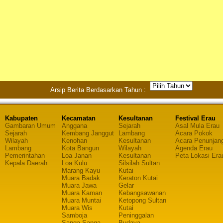
Arsip Berita Berdasarkan Tahun :
Kabupaten
Kecamatan
Kesultanan
Festival Erau
Gambaran Umum
Anggana
Sejarah
Asal Mula Erau
Sejarah
Kembang Janggut
Lambang
Acara Pokok
Wilayah
Kenohan
Kesultanan
Acara Penunjan
Lambang
Kota Bangun
Wilayah
Agenda Erau
Pemerintahan
Loa Janan
Kesultanan
Peta Lokasi Era
Kepala Daerah
Loa Kulu
Silsilah Sultan
Marang Kayu
Kutai
Muara Badak
Keraton Kutai
Muara Jawa
Gelar
Muara Kaman
Kebangsawanan
Muara Muntai
Ketopong Sultan
Muara Wis
Kutai
Samboja
Peninggalan
Sanga-Sanga
Budaya