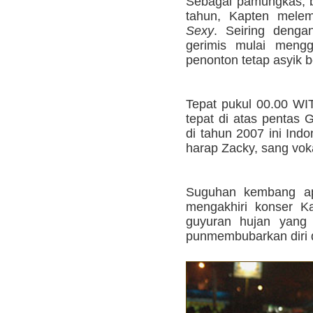
Sebagai pamungkas, b
tahun, Kapten melem
Sexy
. Seiring denga
gerimis mulai meng
penonton tetap asyik 
Tepat pukul 00.00 WI
tepat di atas pentas
di tahun 2007 ini Indo
harap Zacky, sang vok
Suguhan kembang api
mengakhiri konser K
guyuran hujan yang 
punmembubarkan diri d