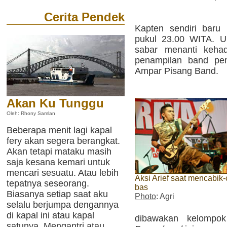
Cerita Pendek
Kapten sendiri baru 
pukul 23.00 WITA. U
sabar menanti kehad
penampilan band pe
Ampar Pisang Band.
Akan Ku Tunggu
Oleh: Rhony Samlan
Beberapa menit lagi kapal
fery akan segera berangkat.
Akan tetapi mataku masih
saja kesana kemari untuk
mencari sesuatu. Atau lebih
Aksi Arief saat mencabik-
tepatnya seseorang.
bas
Biasanya setiap saat aku
Photo
: Agri
selalu berjumpa dengannya
di kapal ini atau kapal
dibawakan kelompo
satunya. Mengantri atau