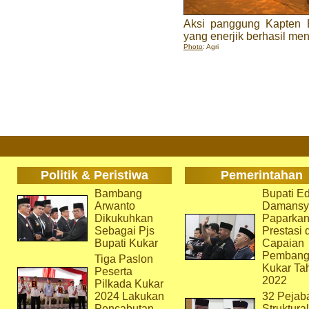
Aksi panggung Kapten 
yang enerjik berhasil m
Photo
: Agri
Politik & Peristiwa
Pemerintahan
Bambang
Bupati Ed
Arwanto
Damansy
Dikukuhkan
Paparka
Sebagai Pjs
Prestasi 
Bupati Kukar
Capaian
Pembang
Tiga Paslon
Kukar Ta
Peserta
2022
Pilkada Kukar
2024 Lakukan
32 Pejab
Pencabutan
Struktura