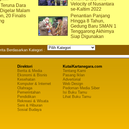
Velocity of Nusantara
 Teruna Dara
se-Kaltim 2022
 Digelar Malam
on, 20 Finalis
Penantian Panjang
ng
Hingga 8 Tahun,
Gedung Baru SMAN 1
Tenggarong Akhirnya
Siap Digunakan
rita Berdasarkan Kategori :
Direktori
KutaiKartanegara.com
Berita & Media
Tentang Kami
Ekonomi & Bisnis
Pasang Iklan
Kesehatan
Advertorial
Komputer & Internet
Web Design
Olahraga
Pedoman Media Siber
Pemerintahan
Isi Buku Tamu
Pendidikan
Lihat Buku Tamu
Rekreasi & Wisata
Seni & Hiburan
Sosial Budaya