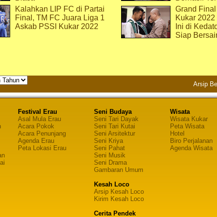
Kalahkan LIP FC di Partai
Grand Final
Final, TM FC Juara Liga 1
Kukar 2022
Askab PSSI Kukar 2022
Ini di Kedat
Siap Bersai
Arsip Be
Festival Erau
Seni Budaya
Wisata
Asal Mula Erau
Seni Tari Dayak
Wisata Kukar
n
Acara Pokok
Seni Tari Kutai
Peta Wisata
Acara Penunjang
Seni Arsitektur
Hotel
Agenda Erau
Seni Kriya
Biro Perjalanan
Peta Lokasi Erau
Seni Pahat
Agenda Wisata
an
Seni Musik
ai
Seni Drama
Gambaran Umum
Kesah Loco
Arsip Kesah Loco
Kirim Kesah Loco
Cerita Pendek