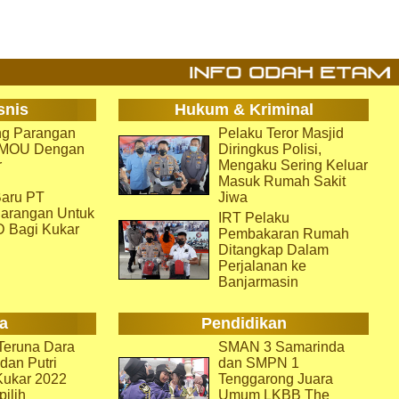
snis
Hukum & Kriminal
g Parangan
Pelaku Teror Masjid
i MOU Dengan
Diringkus Polisi,
r
Mengaku Sering Keluar
Masuk Rumah Sakit
aru PT
Jiwa
arangan Untuk
IRT Pelaku
D Bagi Kukar
Pembakaran Rumah
Ditangkap Dalam
Perjalanan ke
Banjarmasin
a
Pendidikan
eruna Dara
SMAN 3 Samarinda
dan Putri
dan SMPN 1
Kukar 2022
Tenggarong Juara
pilih
Umum LKBB The