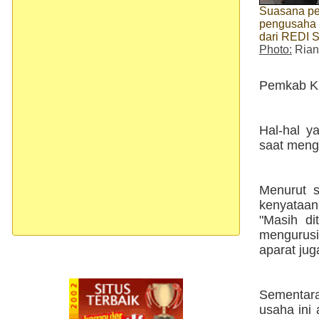
Suasana p
pengusaha 
dari REDI 
Photo:
Rian
Pemkab Ku
Hal-hal 
saat mengu
Menurut s
kenyataan
"Masih di
mengurusi
aparat jug
Sementara
usaha ini