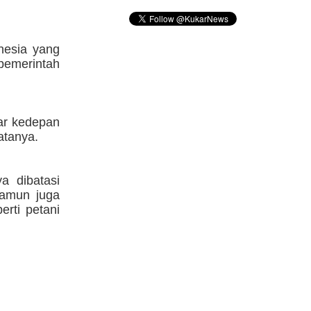
nesia yang
pemerintah
ar kedepan
atanya.
a dibatasi
Namun juga
rti petani