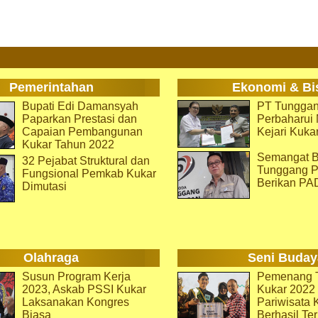
Pemerintahan
Ekonomi & Bi
Bupati Edi Damansyah
PT Tunggan
Paparkan Prestasi dan
Perbaharu
Capaian Pembangunan
Kejari Kuka
Kukar Tahun 2022
Semangat B
32 Pejabat Struktural dan
Tunggang P
Fungsional Pemkab Kukar
Berikan PA
Dimutasi
Olahraga
Seni Buday
Susun Program Kerja
Pemenang T
2023, Askab PSSI Kukar
Kukar 2022 
Laksanakan Kongres
Pariwisata 
Biasa
Berhasil Ter