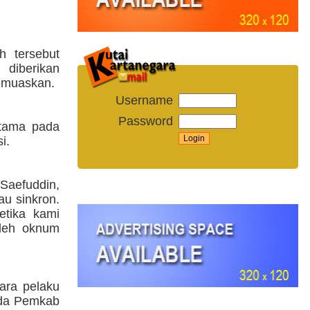
h tersebut
diberikan
memuaskan.
Username
Password
utama pada
i.
Saefuddin,
au sinkron.
etika kami
oleh oknum
ara pelaku
ada Pemkab