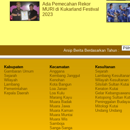
Ada Pemecahan Rekor
MURI di Kukarland Festival
2023
Arsip Berita Berdasarkan Tahun :
Kabupaten
Kecamatan
Kesultanan
Gambaran Umum
Anggana
Sejarah
Sejarah
Kembang Janggut
Lambang Kesultana
Wilayah
Kenohan
Wilayah Kesultanan
Lambang
Kota Bangun
Silsilah Sultan Kutai
Pemerintahan
Loa Janan
Keraton Kutai
Kepala Daerah
Loa Kulu
Gelar Kebangsawan
Marang Kayu
Ketopong Sultan Kut
Muara Badak
Peninggalan Budaya
Muara Jawa
Mitologi Kutai
Muara Kaman
Undang Undang
Muara Muntai
Muara Wis
Samboja
Sanga-Sanga