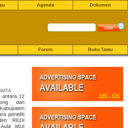
rau
Agenda
Dokumen
Forum
Buku Tamu
 WITA
 antara 12
rong dan
Kabupaten
ra peneliti
nden REDI
 Aula MUI