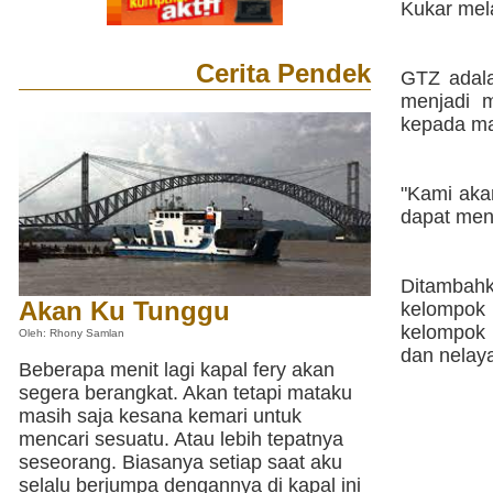
Kukar mel
Cerita Pendek
GTZ adal
menjadi 
kepada ma
"Kami aka
dapat meny
Ditambah
Akan Ku Tunggu
kelompok
kelompok 
Oleh: Rhony Samlan
dan nelaya
Beberapa menit lagi kapal fery akan
segera berangkat. Akan tetapi mataku
masih saja kesana kemari untuk
mencari sesuatu. Atau lebih tepatnya
seseorang. Biasanya setiap saat aku
selalu berjumpa dengannya di kapal ini