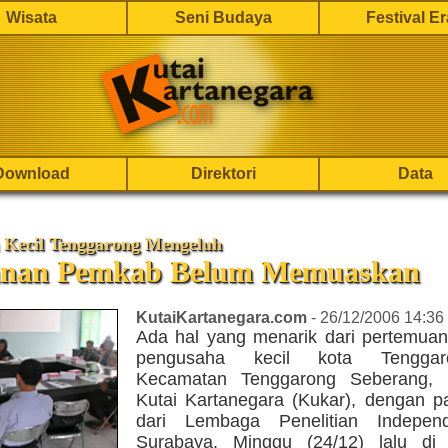
Wisata
Seni Budaya
Festival E
Download
Direktori
Data
 Kecil Tenggarong Mengeluh
anan Pemkab Belum Memuaskan
KutaiKartanegara.com
- 26/12/2006 14:36
Ada hal yang menarik dari pertemuan
pengusaha kecil kota Tengga
Kecamatan Tenggarong Seberang, 
Kutai Kartanegara (Kukar), dengan pa
dari Lembaga Penelitian Indepe
Surabaya, Minggu (24/12) lalu di