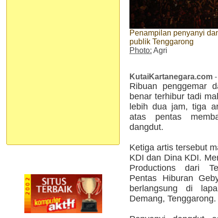
Penampilan penyanyi dang
publik Tenggarong
Photo:
Agri
KutaiKartanegara.com
-
Ribuan penggemar da
benar terhibur tadi m
lebih dua jam, tiga a
atas pentas memba
dangdut.
Ketiga artis tersebut 
KDI dan Dina KDI. Me
Productions dari T
Pentas Hiburan Geby
berlangsung di lap
Demang, Tenggarong.