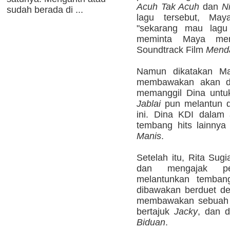
Acuh Tak Acuh
dan
N
sudah berada di ...
lagu tersebut, May
"sekarang mau lagu
meminta Maya men
Soundtrack Film
Mend
Namun dikatakan Ma
membawakan akan di
memanggil Dina untu
Jablai
pun melantun da
ini. Dina KDI dalam
tembang hits lainnya
Manis
.
Setelah itu, Rita Sugi
dan mengajak pe
melantunkan temban
dibawakan berduet d
membawakan sebuah l
bertajuk
Jacky
, dan d
Biduan
.