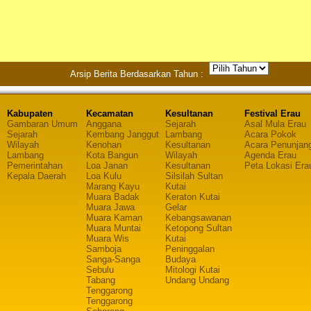
Arsip Berita Berdasarkan Tahun :
Kabupaten
Kecamatan
Kesultanan
Festival Erau
Gambaran Umum
Anggana
Sejarah
Asal Mula Erau
Sejarah
Kembang Janggut
Lambang
Acara Pokok
Wilayah
Kenohan
Kesultanan
Acara Penunjan
Lambang
Kota Bangun
Wilayah
Agenda Erau
Pemerintahan
Loa Janan
Kesultanan
Peta Lokasi Era
Kepala Daerah
Loa Kulu
Silsilah Sultan
Marang Kayu
Kutai
Muara Badak
Keraton Kutai
Muara Jawa
Gelar
Muara Kaman
Kebangsawanan
Muara Muntai
Ketopong Sultan
Muara Wis
Kutai
Samboja
Peninggalan
Sanga-Sanga
Budaya
Sebulu
Mitologi Kutai
Tabang
Undang Undang
Tenggarong
Tenggarong