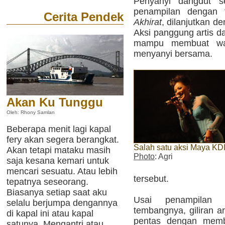
Penyanyi dangdut se
penampilan dengan 
Cerita Pendek
Akhirat
, dilanjutkan d
Aksi panggung artis da
mampu membuat war
menyanyi bersama.
Akan Ku Tunggu
Oleh: Rhony Samlan
Beberapa menit lagi kapal
fery akan segera berangkat.
Salah satu aksi Maya KD
Akan tetapi mataku masih
Photo
: Agri
saja kesana kemari untuk
mencari sesuatu. Atau lebih
tersebut.
tepatnya seseorang.
Biasanya setiap saat aku
Usai penampilan 
selalu berjumpa dengannya
tembangnya, giliran ar
di kapal ini atau kapal
pentas dengan memb
satunya. Mengantri atau