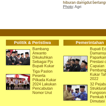
hiburan darngdut berlan
Photo
: Agri
Politik & Peristiwa
Pemerintahan
Bambang
Bupati Ed
Arwanto
Damansy
Dikukuhkan
Paparka
Sebagai Pjs
Prestasi 
Bupati Kukar
Capaian
Pembang
Tiga Paslon
Kukar Ta
Peserta
2022
Pilkada Kukar
2024 Lakukan
32 Pejab
Pencabutan
Struktura
Nomor Urut
Fungsion
Pemkab 
Dimutasi