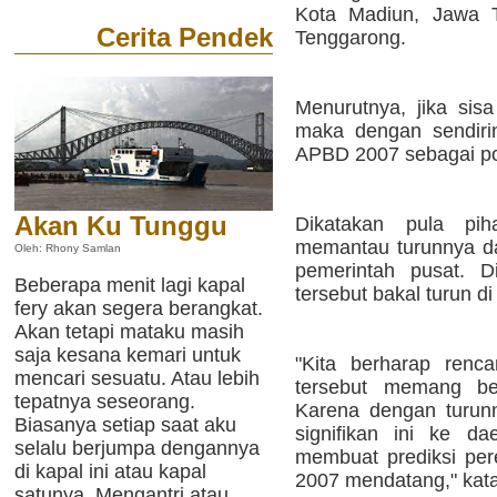
Kota Madiun, Jawa T
Cerita Pendek
Tenggarong.
Menurutnya, jika sisa
maka dengan sendiri
APBD 2007 sebagai pos
Akan Ku Tunggu
Dikatakan pula pih
memantau turunnya da
Oleh: Rhony Samlan
pemerintah pusat. D
Beberapa menit lagi kapal
tersebut bakal turun d
fery akan segera berangkat.
Akan tetapi mataku masih
saja kesana kemari untuk
"Kita berharap renc
mencari sesuatu. Atau lebih
tersebut memang ben
tepatnya seseorang.
Karena dengan turun
Biasanya setiap saat aku
signifikan ini ke 
selalu berjumpa dengannya
membuat prediksi pe
di kapal ini atau kapal
2007 mendatang," kata
satunya. Mengantri atau