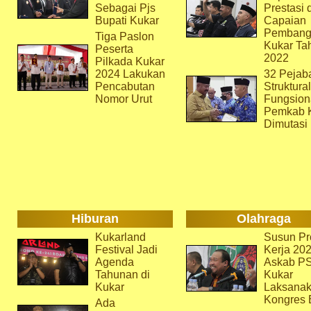
Sebagai Pjs
Prestasi 
Bupati Kukar
Capaian
Pembang
Tiga Paslon
Kukar Ta
Peserta
2022
Pilkada Kukar
2024 Lakukan
32 Pejab
Pencabutan
Struktura
Nomor Urut
Fungsion
Pemkab 
Dimutasi
Hiburan
Olahraga
Kukarland
Susun Pr
Festival Jadi
Kerja 202
Agenda
Askab P
Tahunan di
Kukar
Kukar
Laksana
Kongres 
Ada