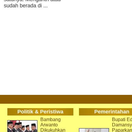
sudah berada di ...
Politik & Peristiwa
Pemerintahan
Bambang
Bupati Ed
Arwanto
Damansy
Dikukuhkan
Paparka