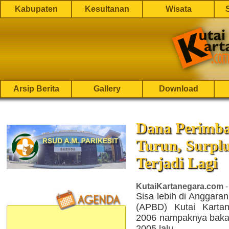
Kabupaten
Kesultanan
Wisata
Arsip Berita
Gallery
Download
Dana Perimb
Turun, Surpl
Terjadi Lagi
KutaiKartanegara.com
-
Sisa lebih di Anggara
(APBD) Kutai Kartan
2006 nampaknya bakal 
2005 lalu.