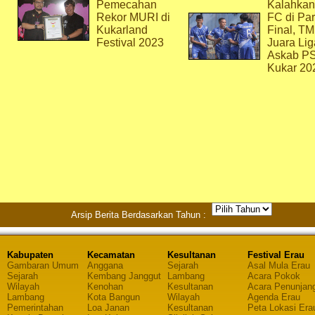
Pemecahan
Kalahkan
Rekor MURI di
FC di Par
Kukarland
Final, T
Festival 2023
Juara Lig
Askab P
Kukar 20
Arsip Berita Berdasarkan Tahun :
Kabupaten
Kecamatan
Kesultanan
Festival Erau
Gambaran Umum
Anggana
Sejarah
Asal Mula Erau
Sejarah
Kembang Janggut
Lambang
Acara Pokok
Wilayah
Kenohan
Kesultanan
Acara Penunjan
Lambang
Kota Bangun
Wilayah
Agenda Erau
Pemerintahan
Loa Janan
Kesultanan
Peta Lokasi Era