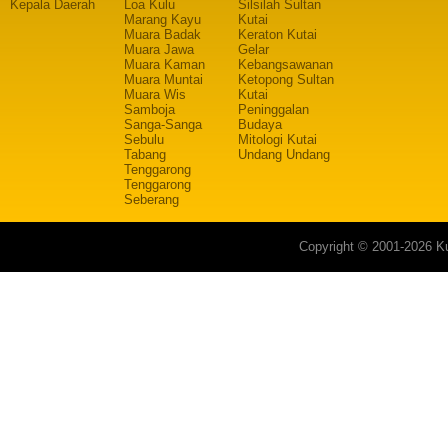
Kepala Daerah
Loa Kulu
Silsilah Sultan
Marang Kayu
Kutai
Muara Badak
Keraton Kutai
Muara Jawa
Gelar
Muara Kaman
Kebangsawanan
Muara Muntai
Ketopong Sultan
Muara Wis
Kutai
Samboja
Peninggalan
Sanga-Sanga
Budaya
Sebulu
Mitologi Kutai
Tabang
Undang Undang
Tenggarong
Tenggarong
Seberang
Copyright © 2001-2026 Ku