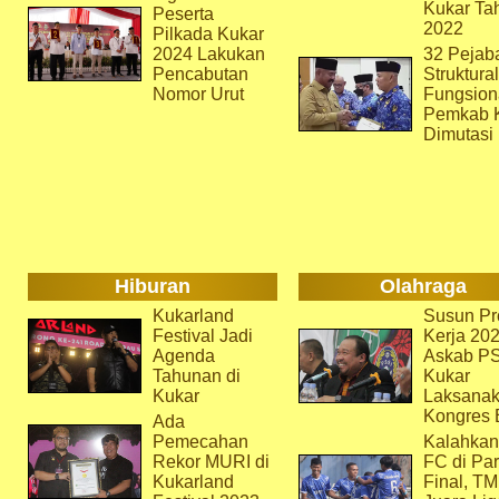
Kukar Ta
Peserta
2022
Pilkada Kukar
2024 Lakukan
32 Pejab
Pencabutan
Struktura
Nomor Urut
Fungsion
Pemkab 
Dimutasi
Hiburan
Olahraga
Kukarland
Susun Pr
Festival Jadi
Kerja 202
Agenda
Askab P
Tahunan di
Kukar
Kukar
Laksana
Kongres 
Ada
Pemecahan
Kalahkan
Rekor MURI di
FC di Par
Kukarland
Final, T