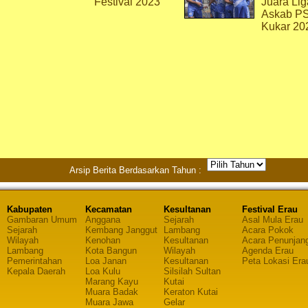
Festival 2023
Juara Lig
Askab P
Kukar 20
Arsip Berita Berdasarkan Tahun :
Kabupaten
Kecamatan
Kesultanan
Festival Erau
Gambaran Umum
Anggana
Sejarah
Asal Mula Erau
Sejarah
Kembang Janggut
Lambang
Acara Pokok
Wilayah
Kenohan
Kesultanan
Acara Penunjan
Lambang
Kota Bangun
Wilayah
Agenda Erau
Pemerintahan
Loa Janan
Kesultanan
Peta Lokasi Era
Kepala Daerah
Loa Kulu
Silsilah Sultan
Marang Kayu
Kutai
Muara Badak
Keraton Kutai
Muara Jawa
Gelar