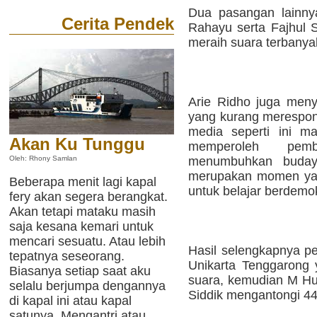
Dua pasangan lainny
Cerita Pendek
Rahayu serta Fajhul 
meraih suara terbanya
Arie Ridho juga meny
yang kurang merespon 
media seperti ini m
Akan Ku Tunggu
memperoleh pemb
menumbuhkan budaya
Oleh: Rhony Samlan
merupakan momen yan
Beberapa menit lagi kapal
untuk belajar berdemok
fery akan segera berangkat.
Akan tetapi mataku masih
saja kesana kemari untuk
mencari sesuatu. Atau lebih
Hasil selengkapnya p
tepatnya seseorang.
Unikarta Tenggarong 
Biasanya setiap saat aku
suara, kemudian M Hu
selalu berjumpa dengannya
Siddik mengantongi 44
di kapal ini atau kapal
satunya. Mengantri atau