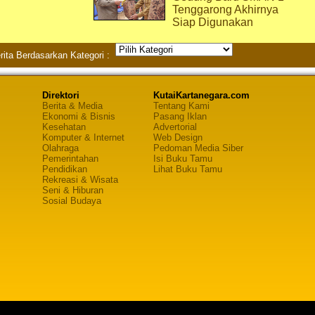
Tenggarong Akhirnya
Siap Digunakan
rita Berdasarkan Kategori :
Direktori
KutaiKartanegara.com
Berita & Media
Tentang Kami
Ekonomi & Bisnis
Pasang Iklan
Kesehatan
Advertorial
Komputer & Internet
Web Design
Olahraga
Pedoman Media Siber
Pemerintahan
Isi Buku Tamu
Pendidikan
Lihat Buku Tamu
Rekreasi & Wisata
Seni & Hiburan
Sosial Budaya