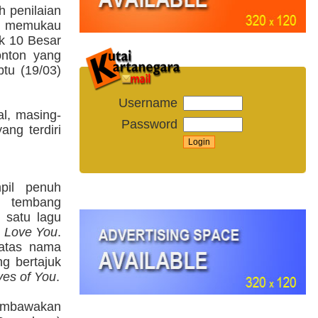
h penilaian
pil memukau
k 10 Besar
nton yang
tu (19/03)
Username
al, masing-
Password
ng terdiri
pil penuh
n tembang
satu lagu
s Love You
.
 atas nama
g bertajuk
yes of You
.
membawakan