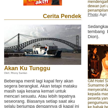
mendengar
dewan juri 
penampila
Photo
: Agri
Cerita Pendek
Sedangka
tembang 
Dion).
Akan Ku Tunggu
Oleh: Rhony Samlan
Beberapa menit lagi kapal fery akan
GM Hotel S
Sumarmo (k
segera berangkat. Akan tetapi mataku
menyerahka
masih saja kesana kemari untuk
kepada mas
mencari sesuatu. Atau lebih tepatnya
peserta yan
seseorang. Biasanya setiap saat aku
pengumuma
selalu berjumpa dengannya di kapal ini
ke babak be