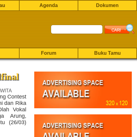
rau
Agenda
Dokumen
Forum
Buku Tamu
final
 WITA
ng Contest
ni dan Rika
lah Vokal
ga Arung,
tu (26/03)