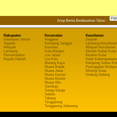
Arsip Berita Berdasarkan Tahun :
Kabupaten
Kecamatan
Kesultanan
Gambaran Umum
Anggana
Sejarah
Sejarah
Kembang Janggut
Lambang Kesultana
Wilayah
Kenohan
Wilayah Kesultanan
Lambang
Kota Bangun
Silsilah Sultan Kutai
Pemerintahan
Loa Janan
Keraton Kutai
Kepala Daerah
Loa Kulu
Gelar Kebangsawan
Marang Kayu
Ketopong Sultan Kut
Muara Badak
Peninggalan Budaya
Muara Jawa
Mitologi Kutai
Muara Kaman
Undang Undang
Muara Muntai
Muara Wis
Samboja
Sanga-Sanga
Sebulu
Tabang
Tenggarong
Tenggarong Seberang