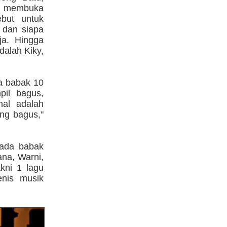
h membuka
but untuk
 dan siapa
ja. Hingga
dalah Kiky,
ta babak 10
pil bagus,
nal adalah
ng bagus,"
pada babak
ana, Warni,
kni 1 lagu
nis musik