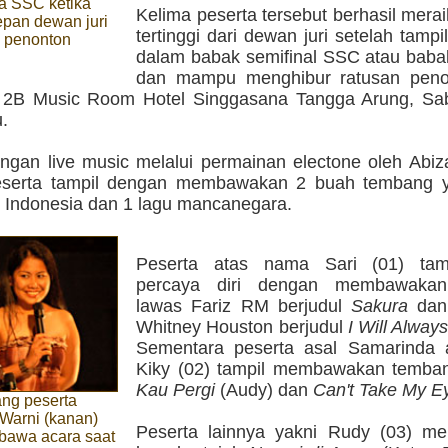
a SSC ketika
Kelima peserta tersebut berhasil merai
epan dewan juri
tertinggi dari dewan juri setelah tam
n penonton
dalam babak semifinal SSC atau baba
dan mampu menghibur ratusan peno
2B Music Room Hotel Singgasana Tangga Arung, Sab
.
ingan live music melalui permainan electone oleh Abiz
serta tampil dengan membawakan 2 buah tembang ya
u Indonesia dan 1 lagu mancanegara.
Peserta atas nama Sari (01) tam
percaya diri dengan membawaka
lawas Fariz RM berjudul
Sakura
dan 
Whitney Houston berjudul
I Will Alway
Sementara peserta asal Samarinda
Kiky (02) tampil membawakan temban
Kau Pergi
(Audy) dan
Can't Take My E
ang peserta
Warni (kanan)
Peserta lainnya yakni Rudy (03) 
bawa acara saat