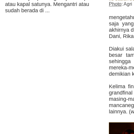
atau kapal satunya. Mengantri atau
Photo
: Agri
sudah berada di ...
mengetahu
saja yan
akhirnya d
Dani, Rika
Diakui sal
besar ta
sehingga
mereka-me
demikian 
Kelima fi
grandfina
masing-m
mancaneg
lainnya. (
w