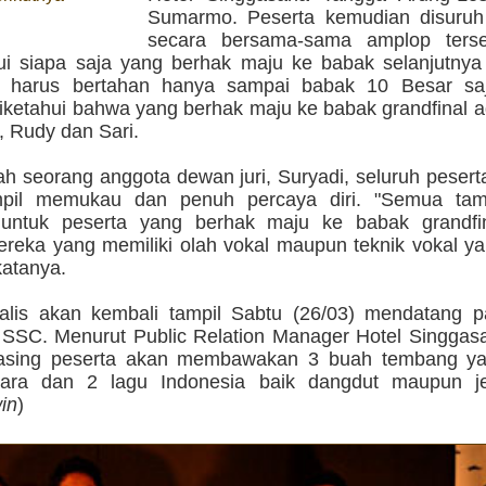
Sumarmo. Peserta kemudian disuru
secara bersama-sama amplop terse
i siapa saja yang berhak maju ke babak selanjutnya
g harus bertahan hanya sampai babak 10 Besar sa
iketahui bahwa yang berhak maju ke babak grandfinal a
, Rudy dan Sari.
ah seorang anggota dewan juri, Suryadi, seluruh peser
mpil memukau dan penuh percaya diri. "Semua tam
 untuk peserta yang berhak maju ke babak grandfi
reka yang memiliki olah vokal maupun teknik vokal ya
katanya.
nalis akan kembali tampil Sabtu (26/03) mendatang 
l SSC. Menurut Public Relation Manager Hotel Singgas
asing peserta akan membawakan 3 buah tembang ya
ara dan 2 lagu Indonesia baik dangdut maupun je
in
)