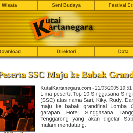
Wisata
Seni Budaya
Festival E
Download
Direktori
Data
Peserta SSC Maju ke Babak Grand
KutaiKartanegara.com
- 21/03/2005 19:51
Lima peserta Top 10 Singgasana Singi
(SSC) atas nama Sari, Kiky, Rudy, Da
maju ke babak grandfinal Lomba O
garapan Hotel Singgasana Tang
Tenggarong yang akan digelar Sab
malam mendatang.