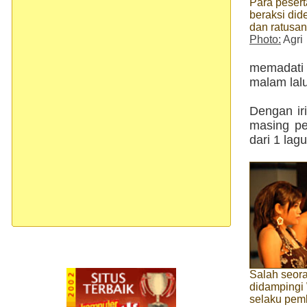
Para pesert
beraksi did
dan ratusa
Photo:
Agri
memadati 
malam lalu
Dengan ir
masing pe
dari 1 lag
Salah seor
didampingi 
selaku pem