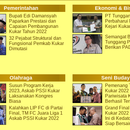
Pemerintahan
Ekonomi & Bi
Bupati Edi Damansyah
PT Tunggan
Paparkan Prestasi dan
Perbaharu
Capaian Pembangunan
Kejari Kuka
Kukar Tahun 2022
Semangat B
32 Pejabat Struktural dan
Tunggang P
Fungsional Pemkab Kukar
Berikan PA
Dimutasi
Olahraga
Seni Buday
Susun Program Kerja
Pemenang T
2023, Askab PSSI Kukar
Kukar 2022 
Laksanakan Kongres
Pariwisata 
Biasa
Berhasil Ter
Kalahkan LIP FC di Partai
Grand Final
Final, TM FC Juara Liga 1
Kukar 2022
Askab PSSI Kukar 2022
Ini di Kedat
Siap Bersai