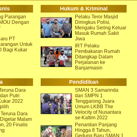
snis
Hukum & Kriminal
g Parangan
Pelaku Teror Masjid
i MOU Dengan
Diringkus Polisi,
r
Mengaku Sering Keluar
Masuk Rumah Sakit
aru PT
Jiwa
arangan Untuk
IRT Pelaku
D Bagi Kukar
Pembakaran Rumah
Ditangkap Dalam
Perjalanan ke
Banjarmasin
a
Pendidikan
eruna Dara
SMAN 3 Samarinda
dan Putri
dan SMPN 1
Kukar 2022
Tenggarong Juara
pilih
Umum LKBB The
Velocity of Nusantara
 Teruna Dara
se-Kaltim 2022
 Digelar Malam
on, 20 Finalis
Penantian Panjang
ng
Hingga 8 Tahun,
Gedung Baru SMAN 1