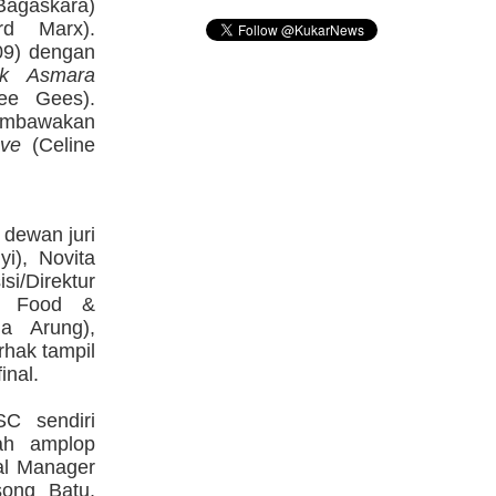
Bagaskara)
d Marx).
09) dengan
ak Asmara
e Gees).
embawakan
ove
(Celine
 dewan juri
yi), Novita
si/Direktur
r Food &
a Arung),
hak tampil
inal.
C sendiri
ah amplop
al Manager
song Batu,