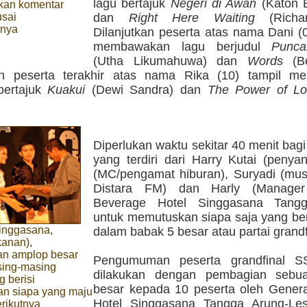
lagu bertajuk
Negeri di Awan
(Katon 
kan komentar
usai
dan
Right Here Waiting
(Richar
nnya
Dilanjutkan peserta atas nama Dani (
membawakan lagu berjudul
Punc
(Utha Likumahuwa) dan
Words
(Be
n peserta terakhir atas nama Rika (10) tampil m
bertajuk
Kuakui
(Dewi Sandra) dan
The Power of L
Diperlukan waktu sekitar 40 menit bagi
yang terdiri dari Harry Kutai (penyan
(MC/pengamat hiburan), Suryadi (musi
Distara FM) dan Harly (Manage
Beverage Hotel Singgasana Tangg
untuk memutuskan siapa saja yang ber
inggasana,
dalam babak 5 besar atau partai grandf
anan),
n amplop besar
Pengumuman peserta grandfinal SS
ing-masing
dilakukan dengan pembagian sebu
g berisi
besar kepada 10 peserta oleh Gener
n siapa yang maju
Hotel Singgasana Tangga Arung-Le
rikutnya