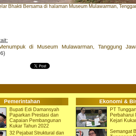
lar Bhakti Bersama di halaman Museum Mulawarman, Tenggaro
ait:
enumpuk di Museum Mulawarman, Tanggung Jaw
06)
Pemerintahan
Ekonomi & Bi
Bupati Edi Damansyah
PT Tunggan
Paparkan Prestasi dan
Perbaharu
Capaian Pembangunan
Kejari Kuka
Kukar Tahun 2022
Semangat B
32 Pejabat Struktural dan