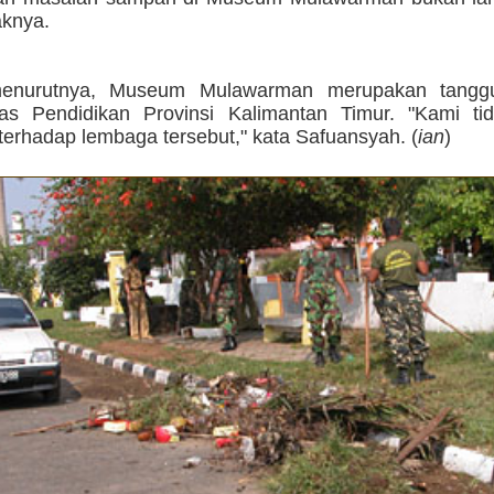
aknya.
enurutnya, Museum Mulawarman merupakan tangg
as Pendidikan Provinsi Kalimantan Timur. "Kami ti
 terhadap lembaga tersebut," kata Safuansyah. (
ian
)