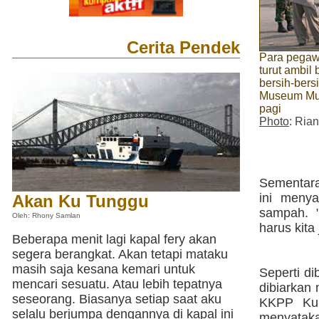
Cerita Pendek
Para pegaw
turut ambil
bersih-bers
Museum Mu
pagi
Photo
: Rian
Sementara
ini menya
Akan Ku Tunggu
sampah. 
Oleh: Rhony Samlan
harus kita
Beberapa menit lagi kapal fery akan
segera berangkat. Akan tetapi mataku
masih saja kesana kemari untuk
Seperti d
mencari sesuatu. Atau lebih tepatnya
dibiarkan
seseorang. Biasanya setiap saat aku
KKPP Kuk
selalu berjumpa dengannya di kapal ini
menyatak