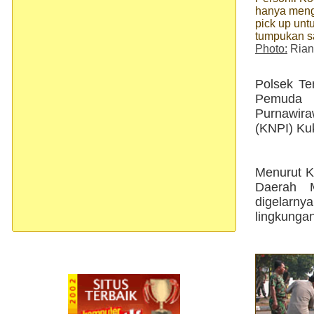
hanya meng
pick up un
tumpukan 
Photo:
Rian
Polsek Te
Pemuda P
Purnawira
(KNPI) Kuk
Menurut K
Daerah M
digelarny
lingkungan