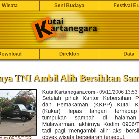
Wisata
Seni Budaya
Festival E
Download
Direktori
Data
nya TNI Ambil Alih Bersihkan Sa
KutaiKartanegara.com
- 09/11/2006 13:53
Setelah pihak Kantor Kebersihan 
dan Pemakaman (KKPP) Kutai Ka
(Kukar) lepas tangan terhadap
tumpukan sampah di halama
Mulawarman, akhirnya Kodim 0906/
tadi pagi 'mengambil alih' aksi bersi
obyek wisata bersejarah tersebut.
odim 0906/TGR