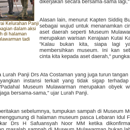
dikerjakan secara bersama-sama lagi,"
Alasan lain, menurut Kapten Siddiq B
ai Kelurahan Panji
sebagai wujud untuk menanamkan ci
 bagian dalam aksi
aset daerah seperti Museum Mulaw
ih di halaman
merupakan warisan Kerajaan Kutai Ka
lawarman tadi
"Kalau bukan kita, siapa lagi y
membersihkan museum. Ini kan seb
cinta kita kepada aset daerah," pungka
 Lurah Panji Drs Ata Costaman yang juga turun tangan
yangkan instansi terkait yang tidak sigap terhadap
"Padahal Museum Mulawarman merupakan obyek wi
 jaga bersama-sama," ujar Lurah Panji.
iberitakan sebelumnya, tumpukan sampah di Museum 
 menggunung di halaman museum pasca Lebaran Idul Fit
ar Drs H Safuansyah Noor MM ketika dikonfirma
an masalah sampah di Museum Mulawarman bukan la