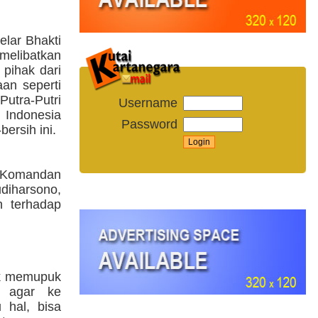
elar Bhakti
elibatkan
pihak dari
an seperti
tra-Putri
Username
 Indonesia
Password
bersih ini.
i Komandan
iharsono,
n terhadap
uk memupuk
, agar ke
 hal, bisa