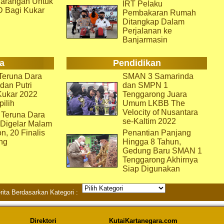
arangan Untuk
IRT Pelaku
D Bagi Kukar
Pembakaran Rumah
Ditangkap Dalam
Perjalanan ke
Banjarmasin
a
Pendidikan
eruna Dara
SMAN 3 Samarinda
dan Putri
dan SMPN 1
Kukar 2022
Tenggarong Juara
pilih
Umum LKBB The
Velocity of Nusantara
 Teruna Dara
se-Kaltim 2022
 Digelar Malam
on, 20 Finalis
Penantian Panjang
ng
Hingga 8 Tahun,
Gedung Baru SMAN 1
Tenggarong Akhirnya
Siap Digunakan
rita Berdasarkan Kategori :
Direktori
KutaiKartanegara.com