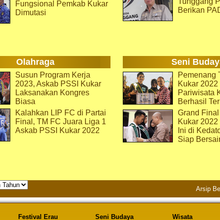
Tunggang P
Fungsional Pemkab Kukar
Berikan PA
Dimutasi
Olahraga
Seni Buday
Susun Program Kerja
Pemenang T
2023, Askab PSSI Kukar
Kukar 2022 
Laksanakan Kongres
Pariwisata 
Biasa
Berhasil Ter
Kalahkan LIP FC di Partai
Grand Final
Final, TM FC Juara Liga 1
Kukar 2022
Askab PSSI Kukar 2022
Ini di Kedat
Siap Bersai
Arsip Be
Festival Erau
Seni Budaya
Wisata