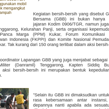
gunakan mobil
tuk mengangkut
sampah
Kegiatan bersih-bersih yang disebut G
Bersama (GBB) ini bukan hanya m
jajaran Kodim 0906/TGR, namun juga 
nggarong, Kelurahan Panji, serta organisasi kepemuda
anca Marga (PPM) Kukar, Forum Komunikasi Pu
wan Indonesia (FKPPI) dan Komite Nasional Pemuda
ar. Tak kurang dari 150 orang terlibat dalam aksi bersih-
oordinator Lapangan GBB yang juga menjabat sebaga
iliter (Danramil) Tenggarong, Kapten Siddiq Bud
a aksi bersih-bersih ini merupakan bentuk kepedulia
.
"Selain itu GBB ini dimaksudkan unt
rasa kebersamaan antar instansi
depannya nanti apabila ada sesuatu