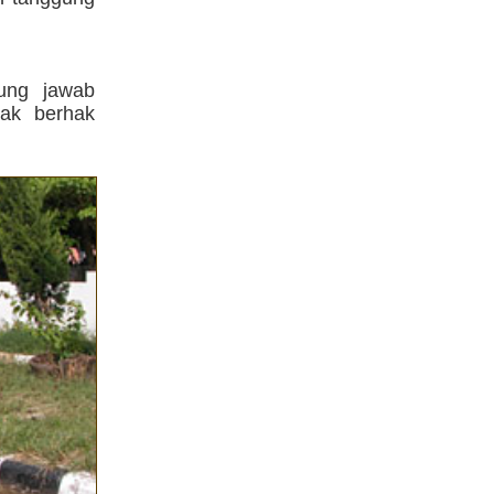
ung jawab
dak berhak