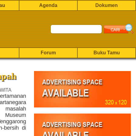
rau
Agenda
Dokumen
Forum
Buku Tamu
mpah
 WITA
Pertamanan
rtanegara
 masalah
n Museum
Tenggarong
h-bersih di