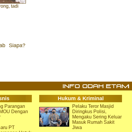
ng, tadi
ab Siapa?
snis
Hukum & Kriminal
g Parangan
Pelaku Teror Masjid
i MOU Dengan
Diringkus Polisi,
r
Mengaku Sering Keluar
Masuk Rumah Sakit
aru PT
Jiwa