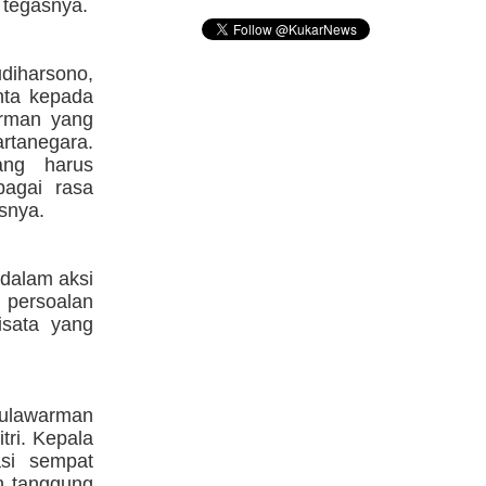
 tegasnya.
udiharsono,
nta kepada
arman yang
rtanegara.
ang harus
agai rasa
snya.
 dalam aksi
 persoalan
sata yang
Mulawarman
ri. Kepala
si sempat
h tanggung