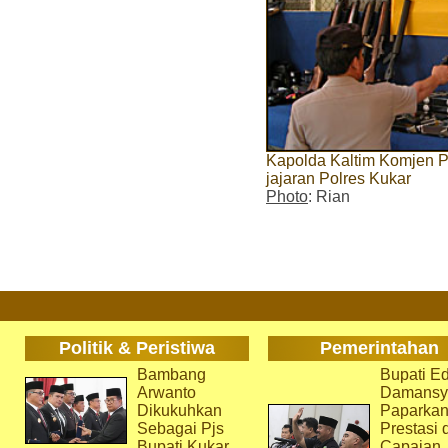
Kapolda Kaltim Komjen Pol
jajaran Polres Kukar
Photo
: Rian
Politik & Peristiwa
Pemerintahan
Bambang
Bupati Ed
Arwanto
Damansy
Dikukuhkan
Paparka
Sebagai Pjs
Prestasi 
Bupati Kukar
Capaian