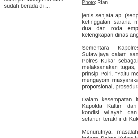
Photo
: Rian
sudah berada di ...
jenis senjata api (senp
ketinggalan sarana m
dua dan roda empa
kelengkapan dinas angg
Sementara Kapol
Sutawijaya dalam sa
Polres Kukar sebaga
melaksanakan tugas, 
prinsip Polri. "Yaitu
mengayomi masyarakat 
proporsional, prosedura
Dalam kesempatan it
Kapolda Kaltim dan
kondisi wilayah da
setahun terakhir di Kuk
Menurutnya, masala