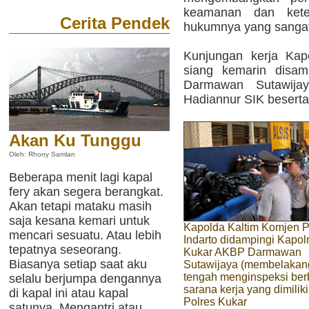
keamanan dan keter
Cerita Pendek
hukumnya yang sangat
Kunjungan kerja Kap
siang kemarin disa
Darmawan Sutawij
Hadiannur SIK beserta 
Akan Ku Tunggu
Oleh: Rhony Samlan
Beberapa menit lagi kapal
fery akan segera berangkat.
Akan tetapi mataku masih
saja kesana kemari untuk
Kapolda Kaltim Komjen P
mencari sesuatu. Atau lebih
Indarto didampingi Kapol
tepatnya seseorang.
Kukar AKBP Darmawan
Biasanya setiap saat aku
Sutawijaya (membelakan
tengah menginspeksi ber
selalu berjumpa dengannya
sarana kerja yang dimiliki
di kapal ini atau kapal
Polres Kukar
satunya. Mengantri atau