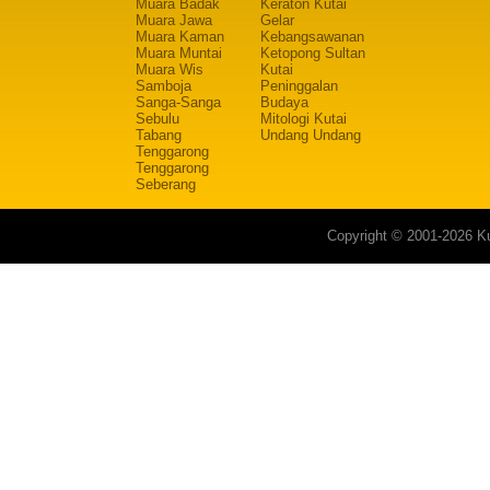
Muara Badak
Keraton Kutai
Muara Jawa
Gelar
Muara Kaman
Kebangsawanan
Muara Muntai
Ketopong Sultan
Muara Wis
Kutai
Samboja
Peninggalan
Sanga-Sanga
Budaya
Sebulu
Mitologi Kutai
Tabang
Undang Undang
Tenggarong
Tenggarong
Seberang
Copyright © 2001-2026 Ku