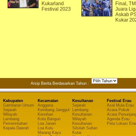
Kukarland
Final, T
Festival 2023
Juara Lig
Askab P
Kukar 20
Arsip Berita Berdasarkan Tahun :
Kabupaten
Kecamatan
Kesultanan
Festival Erau
Gambaran Umum
Anggana
Sejarah
Asal Mula Erau
Sejarah
Kembang Janggut
Lambang
Acara Pokok
Wilayah
Kenohan
Kesultanan
Acara Penunjan
Lambang
Kota Bangun
Wilayah
Agenda Erau
Pemerintahan
Loa Janan
Kesultanan
Peta Lokasi Era
Kepala Daerah
Loa Kulu
Silsilah Sultan
Marang Kayu
Kutai