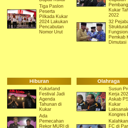
Pembang
Tiga Paslon
Kukar Ta
Peserta
2022
Pilkada Kukar
2024 Lakukan
32 Pejab
Pencabutan
Struktura
Nomor Urut
Fungsion
Pemkab 
Dimutasi
Hiburan
Olahraga
Kukarland
Susun Pr
Festival Jadi
Kerja 202
Agenda
Askab P
Tahunan di
Kukar
Kukar
Laksana
Kongres 
Ada
Pemecahan
Kalahkan
Rekor MURI di
FC di Par