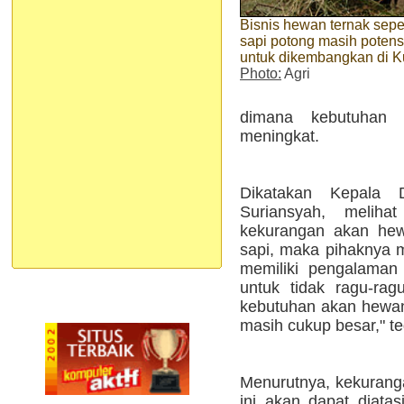
Bisnis hewan ternak seper
sapi potong masih potens
untuk dikembangkan di K
Photo:
Agri
dimana kebutuhan
meningkat.
Dikatakan Kepala 
Suriansyah, melih
kekurangan akan hew
sapi, maka pihaknya 
memiliki pengalaman 
untuk tidak ragu-rag
kebutuhan akan hewan 
masih cukup besar," t
Menurutnya, kekurang
ini akan dapat diatas