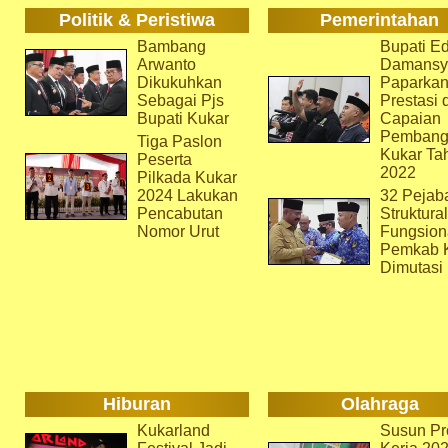
Politik & Peristiwa
Pemerintahan
Bambang
Bupati Ed
Arwanto
Damansy
Dikukuhkan
Paparka
Sebagai Pjs
Prestasi 
Bupati Kukar
Capaian
Pembang
Tiga Paslon
Kukar Ta
Peserta
2022
Pilkada Kukar
2024 Lakukan
32 Pejab
Pencabutan
Struktura
Nomor Urut
Fungsion
Pemkab 
Dimutasi
Hiburan
Olahraga
Kukarland
Susun Pr