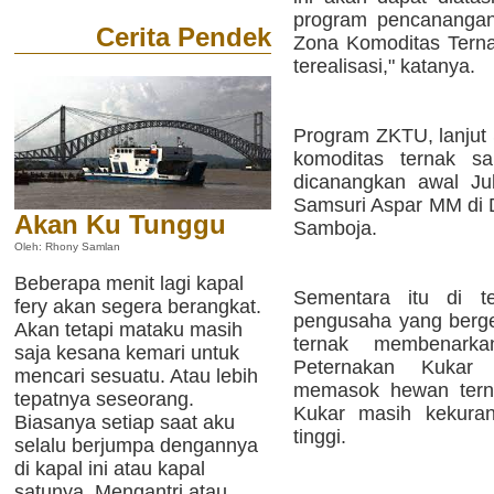
program pencanangan
Cerita Pendek
Zona Komoditas Tern
terealisasi," katanya.
Program ZKTU, lanjut 
komoditas ternak s
dicanangkan awal Jul
Samsuri Aspar MM di 
Akan Ku Tunggu
Samboja.
Oleh: Rhony Samlan
Beberapa menit lagi kapal
Sementara itu di te
fery akan segera berangkat.
pengusaha yang berg
Akan tetapi mataku masih
ternak membenark
saja kesana kemari untuk
Peternakan Kukar 
mencari sesuatu. Atau lebih
memasok hewan terna
tepatnya seseorang.
Kukar masih kekuran
Biasanya setiap saat aku
tinggi.
selalu berjumpa dengannya
di kapal ini atau kapal
satunya. Mengantri atau