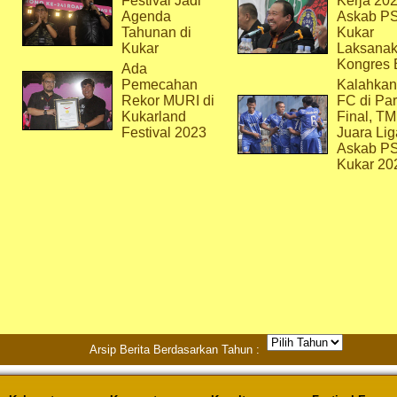
Festival Jadi
Kerja 202
Agenda
Askab P
Tahunan di
Kukar
Kukar
Laksana
Kongres 
Ada
Pemecahan
Kalahkan
Rekor MURI di
FC di Par
Kukarland
Final, T
Festival 2023
Juara Lig
Askab P
Kukar 20
Arsip Berita Berdasarkan Tahun :