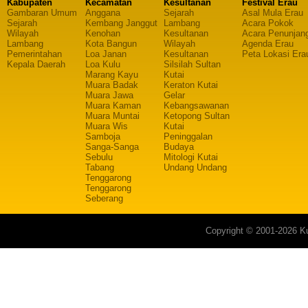
Kabupaten
Kecamatan
Kesultanan
Festival Erau
Gambaran Umum
Anggana
Sejarah
Asal Mula Erau
Sejarah
Kembang Janggut
Lambang
Acara Pokok
Wilayah
Kenohan
Kesultanan
Acara Penunjan
Lambang
Kota Bangun
Wilayah
Agenda Erau
Pemerintahan
Loa Janan
Kesultanan
Peta Lokasi Era
Kepala Daerah
Loa Kulu
Silsilah Sultan
Marang Kayu
Kutai
Muara Badak
Keraton Kutai
Muara Jawa
Gelar
Muara Kaman
Kebangsawanan
Muara Muntai
Ketopong Sultan
Muara Wis
Kutai
Samboja
Peninggalan
Sanga-Sanga
Budaya
Sebulu
Mitologi Kutai
Tabang
Undang Undang
Tenggarong
Tenggarong
Seberang
Copyright © 2001-2026 Ku