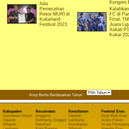
Kongres 
Ada
Pemecahan
Kalahkan
Rekor MURI di
FC di Par
Kukarland
Final, T
Festival 2023
Juara Lig
Askab P
Kukar 20
Arsip Berita Berdasarkan Tahun :
Kabupaten
Kecamatan
Kesultanan
Festival Erau
Gambaran Umum
Anggana
Sejarah
Asal Mula Erau
Sejarah
Kembang Janggut
Lambang
Acara Pokok
Wilayah
Kenohan
Kesultanan
Acara Penunjan
Lambang
Kota Bangun
Wilayah
Agenda Erau