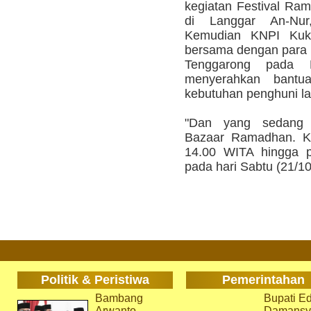
kegiatan Festival Ra
di Langgar An-Nur
Kemudian KNPI Kuka
bersama dengan para 
Tenggarong pada R
menyerahkan bantu
kebutuhan penghuni la
"Dan yang sedang 
Bazaar Ramadhan. Keg
14.00 WITA hingga p
pada hari Sabtu (21/10
Politik & Peristiwa
Pemerintahan
Bambang
Bupati Ed
Arwanto
Damansy