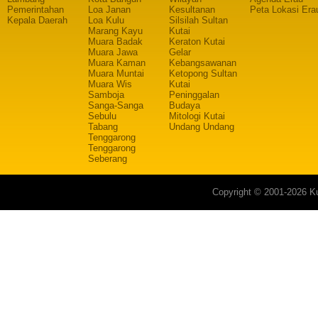
Pemerintahan
Loa Janan
Kesultanan
Peta Lokasi Era
Kepala Daerah
Loa Kulu
Silsilah Sultan
Marang Kayu
Kutai
Muara Badak
Keraton Kutai
Muara Jawa
Gelar
Muara Kaman
Kebangsawanan
Muara Muntai
Ketopong Sultan
Muara Wis
Kutai
Samboja
Peninggalan
Sanga-Sanga
Budaya
Sebulu
Mitologi Kutai
Tabang
Undang Undang
Tenggarong
Tenggarong
Seberang
Copyright © 2001-2026 Ku