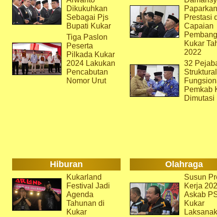
Dikukuhkan
Paparka
Sebagai Pjs
Prestasi 
Bupati Kukar
Capaian
Pembang
Tiga Paslon
Kukar Ta
Peserta
2022
Pilkada Kukar
2024 Lakukan
32 Pejab
Pencabutan
Struktura
Nomor Urut
Fungsion
Pemkab 
Dimutasi
Hiburan
Olahraga
Kukarland
Susun Pr
Festival Jadi
Kerja 202
Agenda
Askab P
Tahunan di
Kukar
Kukar
Laksana