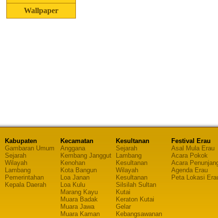
Wallpaper
Kabupaten
Kecamatan
Kesultanan
Festival Erau
Gambaran Umum
Anggana
Sejarah
Asal Mula Erau
Sejarah
Kembang Janggut
Lambang
Acara Pokok
Wilayah
Kenohan
Kesultanan
Acara Penunjan
Lambang
Kota Bangun
Wilayah
Agenda Erau
Pemerintahan
Loa Janan
Kesultanan
Peta Lokasi Era
Kepala Daerah
Loa Kulu
Silsilah Sultan
Marang Kayu
Kutai
Muara Badak
Keraton Kutai
Muara Jawa
Gelar
Muara Kaman
Kebangsawanan