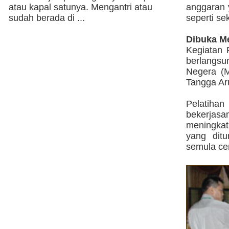
atau kapal satunya. Mengantri atau
anggaran 
sudah berada di ...
seperti se
Dibuka M
Kegiatan 
berlangsu
Negera (M
Tangga Ar
Pelatiha
bekerjas
meningkat
yang ditu
semula cen