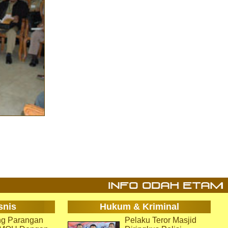
snis
Hukum & Kriminal
g Parangan
Pelaku Teror Masjid