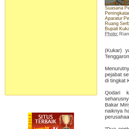
Suasana Pe
Peningkata
Aparatur P
Ruang Serb
Bupati Kuk
Photo:
Rian
(Kukar) 
Tenggarong
Menurutny
pejabat se
di tingkat
Qodari 
seharusny
Bakar Min
naiknya ha
perusahaan