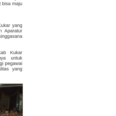
t bisa maju
Kukar yang
n Aparatur
 Singgasana
mkab Kukar
nya untuk
gi pegawai
litas yang