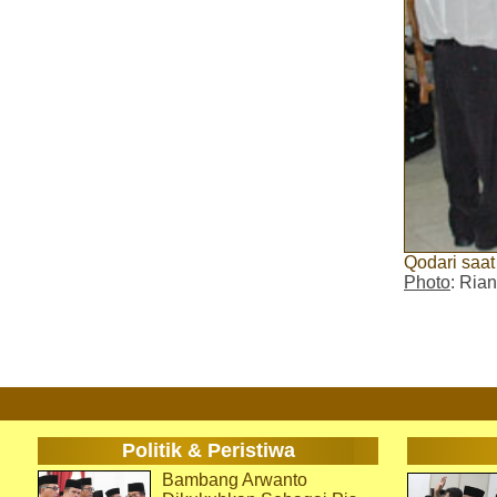
Qodari saat
Photo
: Rian
Politik & Peristiwa
Bambang Arwanto