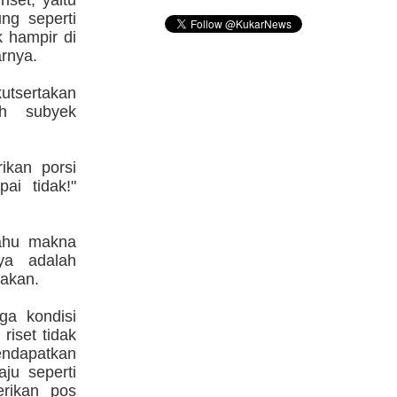
iset, yaitu
ng seperti
 hampir di
arnya.
utsertakan
ah subyek
ikan porsi
ai tidak!"
tahu makna
nya adalah
jakan.
ga kondisi
riset tidak
endapatkan
ju seperti
erikan pos