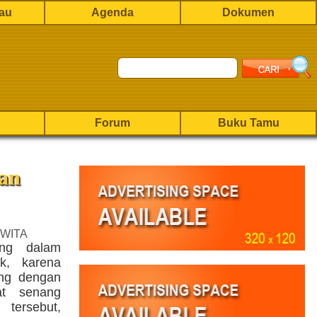
rau
Agenda
Dokumen
Forum
Buku Tamu
kan
 WITA
ing dalam
k, karena
ung dengan
at senang
 tersebut,