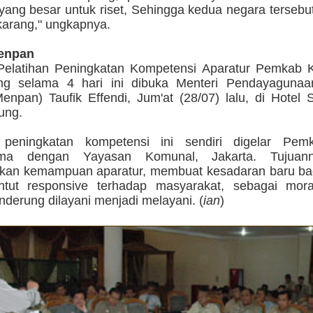
yang besar untuk riset, Sehingga kedua negara tersebu
karang," ungkapnya.
enpan
Pelatihan Peningkatan Kompetensi Aparatur Pemkab 
ng selama 4 hari ini dibuka Menteri Pendayagunaa
enpan) Taufik Effendi, Jum'at (28/07) lalu, di Hotel
ung.
n peningkatan kompetensi ini sendiri digelar Pe
ama dengan Yayasan Komunal, Jakarta. Tujuan
kan kemampuan aparatur, membuat kesadaran baru ba
ntut responsive terhadap masyarakat, sebagai mora
derung dilayani menjadi melayani. (
ian
)