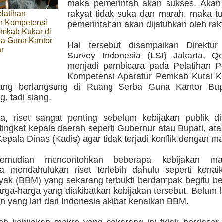
maka pemerintah akan sukses. Akan t
rakyat tidak suka dan marah, maka tu
latihan
n Kompetensi
pemerintahan akan dijatuhkan oleh rak
emkab Kukar di
a Guna Kantor
Hal tersebut disampaikan Direktur
ar
Survey Indonesia (LSI) Jakarta, Qo
menjadi pembicara pada Pelatihan P
Kompetensi Aparatur Pemkab Kutai K
yang berlangsung di Ruang Serba Guna Kantor Bup
, tadi siang.
a, riset sangat penting sebelum kebijakan publik di
tingkat kepala daerah seperti Gubernur atau Bupati, at
 Kepala Dinas (Kadis) agar tidak terjadi konflik dengan m
kemudian mencontohkan beberapa kebijakan m
a mendahulukan riset terlebih dahulu seperti kena
yak (BBM) yang sekarang terbukti berdampak begitu be
rga-harga yang diakibatkan kebijakan tersebut. Belum 
 yang lari dari Indonesia akibat kenaikan BBM.