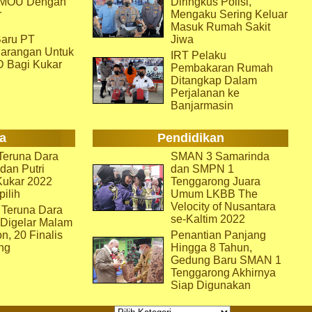
i MOU Dengan
Diringkus Polisi,
r
Mengaku Sering Keluar
Masuk Rumah Sakit
aru PT
Jiwa
arangan Untuk
IRT Pelaku
D Bagi Kukar
Pembakaran Rumah
Ditangkap Dalam
Perjalanan ke
Banjarmasin
a
Pendidikan
eruna Dara
SMAN 3 Samarinda
dan Putri
dan SMPN 1
Kukar 2022
Tenggarong Juara
pilih
Umum LKBB The
Velocity of Nusantara
 Teruna Dara
se-Kaltim 2022
 Digelar Malam
on, 20 Finalis
Penantian Panjang
ng
Hingga 8 Tahun,
Gedung Baru SMAN 1
Tenggarong Akhirnya
Siap Digunakan