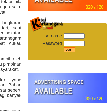
etapi bila
nggu saja,
yat.
 Lingkaran
dari, saat
eningkatan
Username
artanegara
Password
ati Kukar,
ambil oleh
au pimpinan
asyarakat.
akro yang
ikan Bahan
sar seperti
lagi banyak