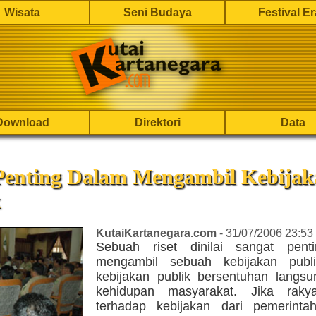
Wisata
Seni Budaya
Festival E
Download
Direktori
Data
 Penting Dalam Mengambil Kebija
k
KutaiKartanegara.com
- 31/07/2006 23:53
Sebuah riset dinilai sangat pent
mengambil sebuah kebijakan publi
kebijakan publik bersentuhan langs
kehidupan masyarakat. Jika raky
terhadap kebijakan dari pemerintah