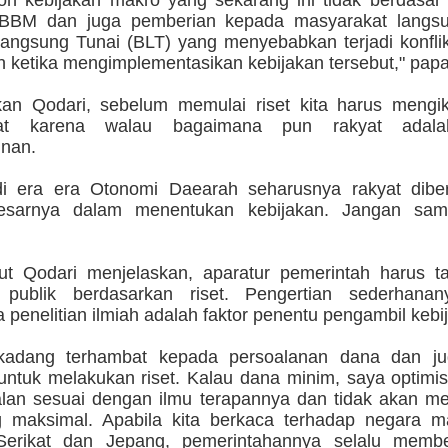
oh kebijakan makro yang sekarang ini tidak berdasar r
 BBM dan juga pemberian kepada masyarakat langsu
angsung Tunai (BLT) yang menyebabkan terjadi konflik
h ketika mengimplementasikan kebijakan tersebut," pap
an Qodari, sebelum memulai riset kita harus mengik
kat karena walau bagaimana pun rakyat adal
nan.
di era era Otonomi Daearah seharusnya rakyat diber
besarnya dalam menentukan kebijakan. Jangan samp
jut Qodari menjelaskan, aparatur pemerintah harus 
n publik berdasarkan riset. Pengertian sederhana
penelitian ilmiah adalah faktor penentu pengambil kebi
rkadang terhambat kepada persoalanan dana dan ju
ntuk melakukan riset. Kalau dana minim, saya optimis 
alan sesuai dengan ilmu terapannya dan tidak akan m
g maksimal. Apabila kita berkaca terhadap negara ma
Serikat dan Jepang, pemerintahannya selalu memb