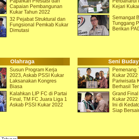
Paparkan Prestasi dan
Perbaharu
Capaian Pembangunan
Kejari Kuka
Kukar Tahun 2022
Semangat B
32 Pejabat Struktural dan
Tunggang P
Fungsional Pemkab Kukar
Berikan PA
Dimutasi
Olahraga
Seni Buday
Susun Program Kerja
Pemenang T
2023, Askab PSSI Kukar
Kukar 2022 
Laksanakan Kongres
Pariwisata 
Biasa
Berhasil Ter
Kalahkan LIP FC di Partai
Grand Final
Final, TM FC Juara Liga 1
Kukar 2022
Askab PSSI Kukar 2022
Ini di Kedat
Siap Bersai