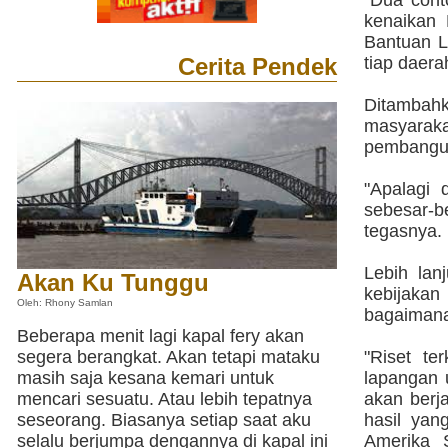
"Dua cont
kenaikan
Bantuan L
Cerita Pendek
tiap daera
Ditambahk
masyara
pembangu
"Apalagi 
sebesar-
tegasnya.
Lebih lan
Akan Ku Tunggu
kebijaka
Oleh: Rhony Samlan
bagaimana 
Beberapa menit lagi kapal fery akan
segera berangkat. Akan tetapi mataku
"Riset te
masih saja kesana kemari untuk
lapangan u
mencari sesuatu. Atau lebih tepatnya
akan berj
seseorang. Biasanya setiap saat aku
hasil yan
selalu berjumpa dengannya di kapal ini
Amerika 