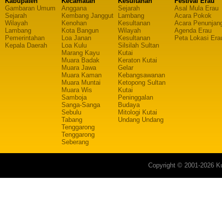
Kabupaten
Kecamatan
Kesultanan
Festival Erau
Gambaran Umum
Anggana
Sejarah
Asal Mula Erau
Sejarah
Kembang Janggut
Lambang
Acara Pokok
Wilayah
Kenohan
Kesultanan
Acara Penunjan
Lambang
Kota Bangun
Wilayah
Agenda Erau
Pemerintahan
Loa Janan
Kesultanan
Peta Lokasi Era
Kepala Daerah
Loa Kulu
Silsilah Sultan
Marang Kayu
Kutai
Muara Badak
Keraton Kutai
Muara Jawa
Gelar
Muara Kaman
Kebangsawanan
Muara Muntai
Ketopong Sultan
Muara Wis
Kutai
Samboja
Peninggalan
Sanga-Sanga
Budaya
Sebulu
Mitologi Kutai
Tabang
Undang Undang
Tenggarong
Tenggarong
Seberang
Copyright © 2001-2026 Ku