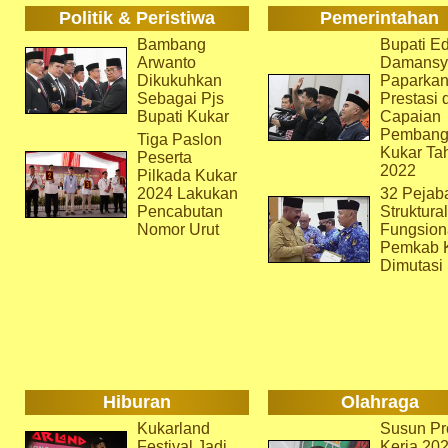
Politik & Peristiwa
Pemerintahan
Bambang
Bupati Ed
Arwanto
Damansy
Dikukuhkan
Paparka
Sebagai Pjs
Prestasi 
Bupati Kukar
Capaian
Pembang
Tiga Paslon
Kukar Ta
Peserta
2022
Pilkada Kukar
2024 Lakukan
32 Pejab
Pencabutan
Struktura
Nomor Urut
Fungsion
Pemkab 
Dimutasi
Hiburan
Olahraga
Kukarland
Susun Pr
Festival Jadi
Kerja 202