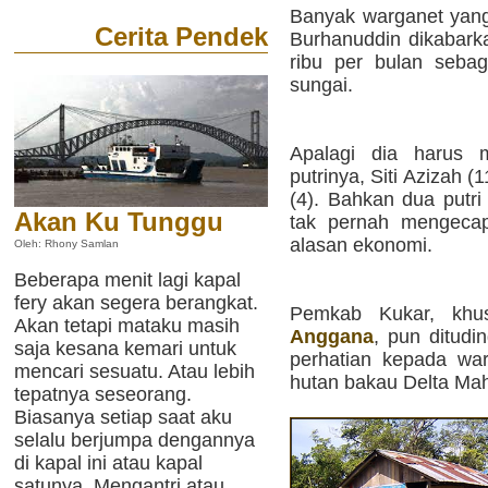
Banyak warganet yang 
Cerita Pendek
Burhanuddin dikabark
ribu per bulan seba
sungai.
Apalagi dia harus m
putrinya, Siti Azizah (1
(4). Bahkan dua putr
Akan Ku Tunggu
tak pernah mengecap
alasan ekonomi.
Oleh: Rhony Samlan
Beberapa menit lagi kapal
fery akan segera berangkat.
Pemkab Kukar, khu
Akan tetapi mataku masih
Anggana
, pun ditudi
saja kesana kemari untuk
perhatian kepada wa
mencari sesuatu. Atau lebih
hutan bakau Delta Mah
tepatnya seseorang.
Biasanya setiap saat aku
selalu berjumpa dengannya
di kapal ini atau kapal
satunya. Mengantri atau