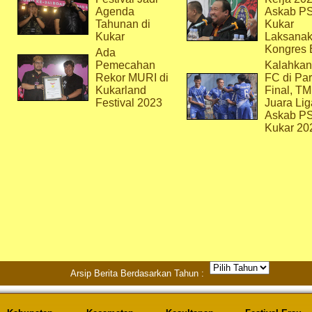
Agenda
Askab P
Tahunan di
Kukar
Kukar
Laksana
Kongres 
Ada
Pemecahan
Kalahkan
Rekor MURI di
FC di Par
Kukarland
Final, T
Festival 2023
Juara Lig
Askab P
Kukar 20
Arsip Berita Berdasarkan Tahun :