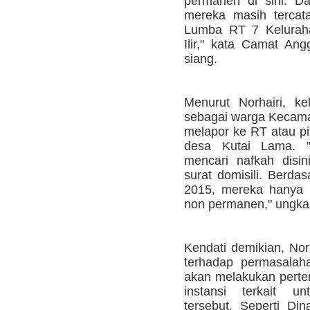
permanen di sini. D
mereka masih tercat
Lumba RT 7 Keluraha
Ilir," kata Camat Ang
siang.
Menurut Norhairi, ke
sebagai warga Kecama
melapor ke RT atau pi
desa Kutai Lama. 
mencari nafkah disin
surat domisili. Berd
2015, mereka hanya 
non permanen," ungka
Kendati demikian, Nor
terhadap permasalah
akan melakukan pert
instansi terkait 
tersebut. Seperti Di